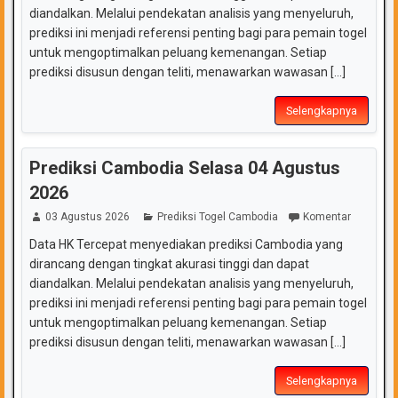
diandalkan. Melalui pendekatan analisis yang menyeluruh,
prediksi ini menjadi referensi penting bagi para pemain togel
untuk mengoptimalkan peluang kemenangan. Setiap
prediksi disusun dengan teliti, menawarkan wawasan [...]
Selengkapnya
Prediksi Cambodia Selasa 04 Agustus
2026
03 Agustus 2026
Prediksi Togel Cambodia
Komentar
Data HK Tercepat menyediakan prediksi Cambodia yang
dirancang dengan tingkat akurasi tinggi dan dapat
diandalkan. Melalui pendekatan analisis yang menyeluruh,
prediksi ini menjadi referensi penting bagi para pemain togel
untuk mengoptimalkan peluang kemenangan. Setiap
prediksi disusun dengan teliti, menawarkan wawasan [...]
Selengkapnya