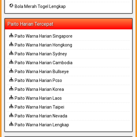
Bola Merah Togel Lengkap
Paito Harian Tercepat
Paito Warna Harian Singapore
Paito Warna Harian Hongkong
Paito Warna Harian Sydney
Paito Warna Harian Cambodia
Paito Warna Harian Bullseye
Paito Warna Harian Pcso
Paito Warna Harian Korea
Paito Warna Harian Laos
Paito Warna Harian Taipei
Paito Warna Harian Nevada
Paito Warna Harian Lengkap