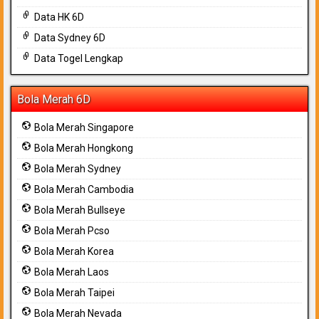
Data HK 6D
Data Sydney 6D
Data Togel Lengkap
Bola Merah 6D
Bola Merah Singapore
Bola Merah Hongkong
Bola Merah Sydney
Bola Merah Cambodia
Bola Merah Bullseye
Bola Merah Pcso
Bola Merah Korea
Bola Merah Laos
Bola Merah Taipei
Bola Merah Nevada