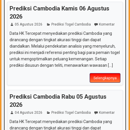
Prediksi Cambodia Kamis 06 Agustus
2026
05 Agustus 2026
Prediksi Togel Cambodia
Komentar
Data HK Tercepat menyediakan prediksi Cambodia yang
dirancang dengan tingkat akurasi tinggi dan dapat
diandalkan. Melalui pendekatan analisis yang menyeluruh,
prediksi ini menjadi referensi penting bagi para pemain togel
untuk mengoptimalkan peluang kemenangan. Setiap
prediksi disusun dengan teliti, menawarkan wawasan [...]
Selengkapnya
Prediksi Cambodia Rabu 05 Agustus
2026
04 Agustus 2026
Prediksi Togel Cambodia
Komentar
Data HK Tercepat menyediakan prediksi Cambodia yang
dirancang dengan tingkat akurasi tinggi dan dapat