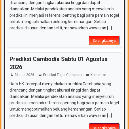
dirancang dengan tingkat akurasi tinggi dan dapat
diandalkan. Melalui pendekatan analisis yang menyeluruh,
prediksi ini menjadi referensi penting bagi para pemain togel
untuk mengoptimalkan peluang kemenangan. Setiap
prediksi disusun dengan teliti, menawarkan wawasan [...]
Selengkapnya
Prediksi Cambodia Sabtu 01 Agustus
2026
31 Juli 2026
Prediksi Togel Cambodia
Komentar
Data HK Tercepat menyediakan prediksi Cambodia yang
dirancang dengan tingkat akurasi tinggi dan dapat
diandalkan. Melalui pendekatan analisis yang menyeluruh,
prediksi ini menjadi referensi penting bagi para pemain togel
untuk mengoptimalkan peluang kemenangan. Setiap
prediksi disusun dengan teliti, menawarkan wawasan [...]
Selengkapnya