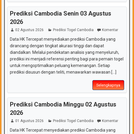
Prediksi Cambodia Senin 03 Agustus
2026
02 Agustus 2026
Prediksi Togel Cambodia
Komentar
Data HK Tercepat menyediakan prediksi Cambodia yang
dirancang dengan tingkat akurasi tinggi dan dapat
diandalkan. Melalui pendekatan analisis yang menyeluruh,
prediksi ini menjadi referensi penting bagi para pemain togel
untuk mengoptimalkan peluang kemenangan. Setiap
prediksi disusun dengan teliti, menawarkan wawasan [...]
Selengkapnya
Prediksi Cambodia Minggu 02 Agustus
2026
01 Agustus 2026
Prediksi Togel Cambodia
Komentar
Data HK Tercepat menyediakan prediksi Cambodia yang