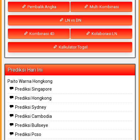
Pembalik Angka
Multi Kombinasi
LN vs DN
Kombinasi 4D
Kolaborasi LN
Kalkulator Togel
Prediksi Hari Ini
Paito Warna Hongkong
Prediksi Singapore
Prediksi Hongkong
Prediksi Sydney
Prediksi Cambodia
Prediksi Bullseye
Prediksi Pcso