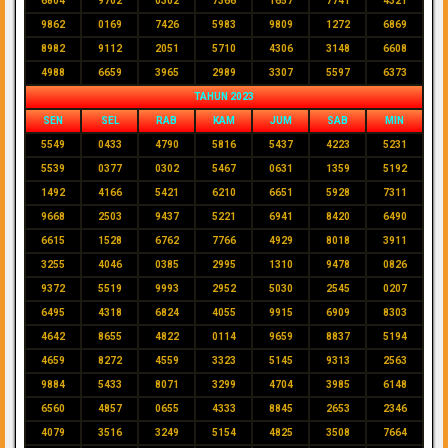
6804
9702
0302
7366
1657
7741
4321
9862
0169
7426
5983
9809
1272
6869
8982
9112
2051
5710
4306
3148
6608
4988
6659
3965
2989
3307
5597
6373
TAHUN 2023
SEN
SEL
RAB
KAM
JUM
SAB
MIN
5549
0433
4790
5816
5437
4223
5231
5539
0377
0302
5467
0631
1359
5192
1492
4166
5421
6210
6651
5928
7311
9668
2503
9437
5221
6941
8420
6490
6615
1528
6762
7766
4929
8018
3911
3255
4046
0385
2995
1310
9478
0826
9372
5519
9993
2952
5030
2545
0207
6495
4318
6824
4055
9915
6909
8303
4642
8655
4822
0114
9659
8837
5194
4659
8272
4559
3323
5145
9313
2563
9884
5433
8071
3299
4704
3985
6148
6560
4857
0655
4333
8845
2653
2346
4079
3516
3249
5154
4825
3508
7664