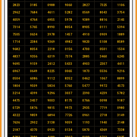
2823
3185
0988
9060
2827
7325
1106
2962
7684
4611
5282
0569
8043
3754
4059
4764
6955
5978
9389
8816
2145
7314
5765
8990
8054
8905
0111
5394
7505
0634
3978
1457
4910
0909
1889
1714
2384
9369
4982
9820
5108
8589
9682
8054
2218
0156
4700
0501
1534
4837
9356
6319
7374
2885
3460
6245
9695
9159
2412
5433
4903
2307
4411
6967
0649
8225
0065
1873
5536
9216
0504
6086
9112
8352
0462
1067
8899
1804
9509
5834
5760
5477
9972
4573
3214
4399
9296
3037
2390
4239
5782
4475
3457
9003
8175
0766
0098
9187
0729
5876
9815
9973
2935
7719
0980
4322
9859
6894
7726
0961
2718
3149
7636
2902
3138
9059
1193
1940
2148
2187
4370
0923
0134
5870
4369
7338