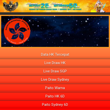
Data HK Tercepat
Live Draw HK
Live Draw SGP
Live Draw Sydney
Paito Warna
Paito HK 6D
Paito Sydney 6D