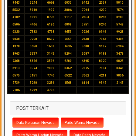
9443
5244
6668
6833
6442
2039
5810
5532
3910
1907
3806
7294
4202
7574
4102
8992
8773
9117
2363
8288
0289
0506
4406
6186
0898
3751
0240
5748
0320
7583
4798
9653
0036
0946
9928
9038
7228
8607
7659
2438
7043
9408
1378
3650
1638
1636
5688
9187
6204
1963
5537
3143
5294
3087
9198
3479
7368
8346
3596
6280
4395
8022
0825
8913
0574
2009
0362
7075
7104
0341
6575
3151
7740
6522
7662
4211
9856
7739
5298
3236
1568
6114
9347
2145
2106
8799
3706
POST TERKAIT
Data Keluaran Nevada
Paito Warna Nevada
Paito Warna Harian Nevada
Data Paito Nevada