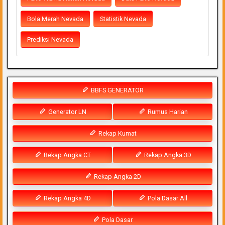
Bola Merah Nevada
Statistik Nevada
Prediksi Nevada
BBFS GENERATOR
Generator LN
Rumus Harian
Rekap Kumat
Rekap Angka CT
Rekap Angka 3D
Rekap Angka 2D
Rekap Angka 4D
Pola Dasar All
Pola Dasar