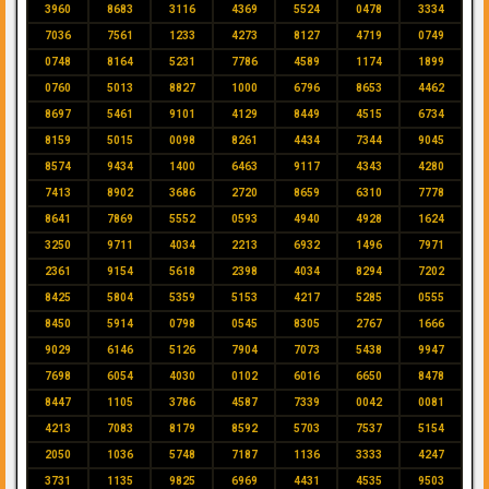
3960
8683
3116
4369
5524
0478
3334
7036
7561
1233
4273
8127
4719
0749
0748
8164
5231
7786
4589
1174
1899
0760
5013
8827
1000
6796
8653
4462
8697
5461
9101
4129
8449
4515
6734
8159
5015
0098
8261
4434
7344
9045
8574
9434
1400
6463
9117
4343
4280
7413
8902
3686
2720
8659
6310
7778
8641
7869
5552
0593
4940
4928
1624
3250
9711
4034
2213
6932
1496
7971
2361
9154
5618
2398
4034
8294
7202
8425
5804
5359
5153
4217
5285
0555
8450
5914
0798
0545
8305
2767
1666
9029
6146
5126
7904
7073
5438
9947
7698
6054
4030
0102
6016
6650
8478
8447
1105
3786
4587
7339
0042
0081
4213
7083
8179
8592
5703
7537
5154
2050
1036
5748
7187
1136
3333
4247
3731
1135
9825
6969
4431
4535
9503