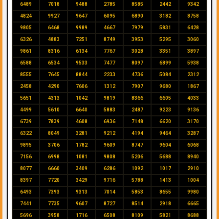
6489
7018
9488
2785
8585
2442
9342
4824
9927
9647
6095
6890
3182
8758
9805
6468
9989
4667
7979
5831
6428
6326
4883
7251
8749
3953
5295
3060
9861
8316
6134
7767
3028
3351
3897
6588
6534
9533
7477
8097
6899
5938
8555
7645
8844
2233
4736
5084
2312
2458
4290
7606
1312
7907
9680
1867
5651
4313
1042
9819
8366
6605
4033
4499
5610
6640
5883
2487
9223
9136
6739
7839
4608
6936
7148
6620
3170
6322
8049
3281
9212
4194
9464
3287
9895
3706
1782
9609
8747
9604
6068
7156
6998
1081
9808
5206
5688
8940
8077
6660
3409
6286
1092
1017
2910
8397
7720
3429
9716
5788
1413
1004
6493
7393
9313
7014
5853
8655
9980
7441
7735
9607
8727
8514
2918
6665
5696
3958
1716
6508
8109
5821
8688