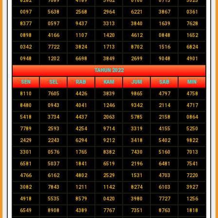
8282
7089
4189
3962
0100
0713
5025
0097
5638
2568
2964
6221
3867
0361
8377
0597
9437
3313
3840
1639
7628
0898
4166
1107
1420
4612
0848
1652
0342
7722
3824
1713
8702
1516
6824
0948
1202
6698
3849
2699
9048
4901
TAHUN 2022
SEN
SEL
RAB
KAM
JUM
SAB
MIN
8110
7605
4426
3839
9865
4797
4758
8480
0943
4041
1246
9342
2114
4717
5418
3734
4437
2063
5785
2158
0864
7789
2593
4254
9714
3319
4155
5250
2429
2243
6294
9212
3418
5402
9822
3301
0576
1765
8382
7430
5160
7013
6581
5037
1841
6519
2196
6481
7541
4766
6162
4802
2529
1531
4703
7220
3082
7843
1211
1142
8274
6103
3927
4918
5535
8579
0420
3980
7727
1256
6549
8908
4389
7767
7351
8763
1818