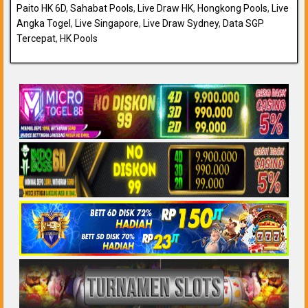
Paito HK 6D
,
Sahabat Pools
,
Live Draw HK
,
Hongkong Pools
,
Live
Angka Togel
,
Live Singapore
,
Live Draw Sydney
,
Data SGP
Tercepat
,
HK Pools