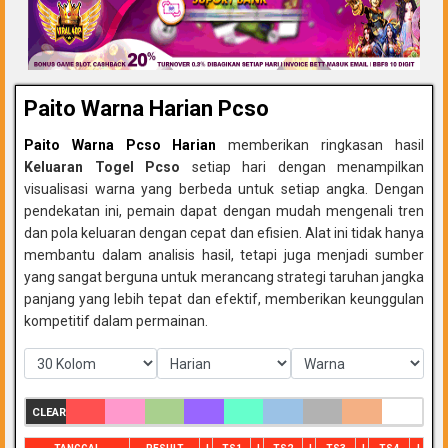
Paito Warna Harian Pcso
Paito Warna Pcso Harian
memberikan ringkasan hasil
Keluaran Togel Pcso
setiap hari dengan menampilkan
visualisasi warna yang berbeda untuk setiap angka. Dengan
pendekatan ini, pemain dapat dengan mudah mengenali tren
dan pola keluaran dengan cepat dan efisien. Alat ini tidak hanya
membantu dalam analisis hasil, tetapi juga menjadi sumber
yang sangat berguna untuk merancang strategi taruhan jangka
panjang yang lebih tepat dan efektif, memberikan keunggulan
kompetitif dalam permainan.
CLEAR