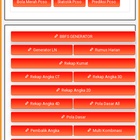
Bola Merah Pcso
Statistik Pcso
Prediksi Pcso
BBFS GENERATOR
Generator LN
Rumus Harian
Rekap Kumat
Rekap Angka CT
Rekap Angka 3D
Rekap Angka 2D
Rekap Angka 4D
Pola Dasar All
Pola Dasar
Pembalik Angka
Multi Kombinasi