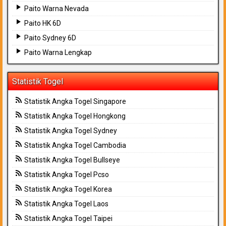
Paito Warna Nevada
Paito HK 6D
Paito Sydney 6D
Paito Warna Lengkap
Statistik Togel
Statistik Angka Togel Singapore
Statistik Angka Togel Hongkong
Statistik Angka Togel Sydney
Statistik Angka Togel Cambodia
Statistik Angka Togel Bullseye
Statistik Angka Togel Pcso
Statistik Angka Togel Korea
Statistik Angka Togel Laos
Statistik Angka Togel Taipei