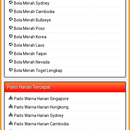
Bola Merah Sydney
Bola Merah Cambodia
Bola Merah Bullseye
Bola Merah Pcso
Bola Merah Korea
Bola Merah Laos
Bola Merah Taipei
Bola Merah Nevada
Bola Merah Togel Lengkap
Paito Harian Tercepat
Paito Warna Harian Singapore
Paito Warna Harian Hongkong
Paito Warna Harian Sydney
Paito Warna Harian Cambodia