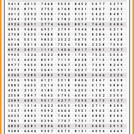
9
4
1
4
5
6
5
1
5
6
7
4
6
8
5
9
5
3
0
3
8
4
5
2
7
5
0
7
7
5
3
2
7
9
7
7
3
3
0
3
8
7
9
1
1
2
7
5
2
7
6
7
6
8
5
8
9
3
1
4
0
8
0
7
7
2
6
3
3
6
4
0
1
2
3
5
5
0
2
2
9
0
0
8
8
7
4
6
3
9
9
1
0
1
1
5
4
2
3
5
8
4
8
1
9
2
3
4
4
8
2
9
7
0
7
5
9
3
0
3
5
7
8
2
1
3
3
0
7
7
4
7
0
5
5
2
2
2
3
5
4
9
2
6
8
5
6
9
1
1
2
7
7
4
2
6
6
6
5
2
8
0
1
4
5
7
6
4
5
9
0
4
8
6
5
6
8
5
0
5
9
6
8
6
5
6
9
3
7
1
2
7
9
9
9
9
0
4
6
1
8
6
6
0
6
5
2
1
9
1
2
7
0
8
8
5
4
3
5
8
9
4
8
8
7
8
5
0
5
5
5
7
6
0
6
8
2
8
6
5
4
4
5
8
4
6
9
1
6
7
5
5
1
6
7
9
8
5
3
8
2
5
2
2
4
0
8
7
0
7
4
3
0
7
7
4
4
2
8
1
6
5
4
8
3
5
0
1
4
5
6
5
3
8
2
7
5
3
6
9
7
5
8
6
5
2
2
3
8
2
7
0
9
0
9
6
9
7
4
2
3
4
7
1
8
1
1
1
0
1
1
4
5
6
2
8
0
1
7
8
9
9
8
1
9
7
5
0
7
7
9
9
0
5
5
1
3
2
6
8
4
5
2
2
4
8
8
9
0
9
1
7
4
5
9
7
5
2
0
2
5
0
5
4
9
3
7
1
4
5
6
0
5
0
5
8
5
9
7
7
7
1
1
9
1
8
0
2
8
1
3
7
1
5
6
7
6
8
0
8
8
9
7
7
5
9
6
5
0
5
8
3
9
0
9
9
4
6
7
4
4
2
4
5
9
7
3
0
9
9
8
2
4
9
4
8
0
7
9
7
8
7
9
5
5
3
6
4
1
5
5
9
1
9
1
6
5
3
7
1
7
5
4
7
2
6
9
7
1
8
0
2
6
5
2
9
2
8
5
4
4
3
8
3
2
9
7
4
2
6
3
6
8
0
8
3
6
4
6
1
2
2
2
6
8
4
9
3
6
9
9
9
6
5
2
6
1
2
1
3
3
3
1
8
9
8
4
0
6
6
2
4
4
7
2
6
4
3
8
2
5
8
8
3
2
6
6
5
5
1
3
5
1
4
5
5
0
1
8
9
0
8
6
6
3
0
1
7
9
7
0
8
8
4
3
4
3
8
9
8
2
1
5
7
3
4
1
8
5
4
7
9
3
4
7
6
2
5
3
8
0
7
6
9
6
4
5
9
3
3
2
5
5
8
4
3
8
9
7
7
4
5
4
3
7
0
7
9
5
5
6
0
4
0
4
1
3
0
2
2
3
3
5
0
5
2
0
8
9
8
6
0
8
1
9
9
5
1
7
8
4
2
7
7
5
7
0
9
3
3
8
0
7
3
1
4
1
2
7
9
1
0
1
3
4
1
0
1
4
5
5
6
2
2
4
6
0
5
3
8
9
5
3
8
2
2
7
1
9
1
8
2
8
8
7
1
3
2
7
9
0
9
8
1
9
9
0
9
2
2
4
6
6
4
1
2
9
5
1
6
8
9
4
3
7
6
2
0
9
9
6
0
3
5
8
4
8
0
3
3
9
0
5
8
4
7
4
6
8
5
9
1
4
8
3
4
8
8
3
2
8
3
8
5
4
7
8
6
1
7
8
4
1
8
9
0
3
9
6
6
7
7
0
7
7
9
7
3
1
4
7
9
0
5
5
6
6
6
4
1
6
8
3
0
3
6
5
8
1
9
8
3
4
6
1
4
5
5
0
5
7
4
1
1
2
0
6
0
3
3
3
9
1
3
4
9
3
8
0
8
6
6
4
6
1
9
3
0
7
7
0
3
7
3
1
8
1
3
1
4
4
0
9
6
6
4
4
6
9
6