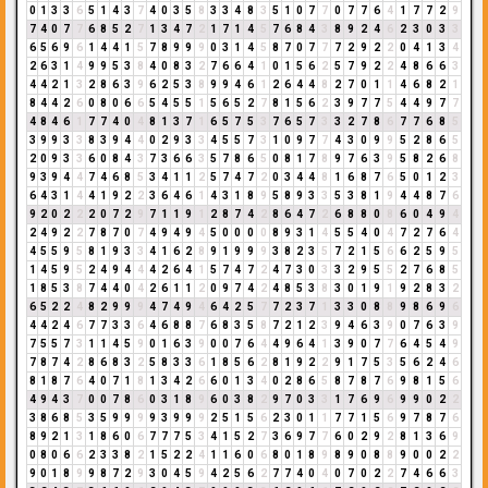
0
1
3
3
6
5
1
4
3
7
4
0
3
5
8
3
3
4
8
3
5
1
0
7
7
0
7
7
6
4
1
7
7
2
9
7
4
0
7
7
6
8
5
2
7
1
3
4
7
2
1
7
1
4
5
7
6
8
4
3
8
9
2
4
6
2
3
0
3
3
6
5
6
9
6
1
4
4
1
5
7
8
9
9
9
0
3
1
4
5
8
7
0
7
7
7
2
9
2
2
0
4
1
3
4
2
6
3
1
4
9
9
5
3
8
4
0
8
3
2
7
6
6
4
1
0
1
5
6
2
5
7
9
2
2
4
8
6
6
3
4
4
2
1
3
2
8
6
3
9
6
2
5
3
8
9
9
4
6
1
2
6
4
4
8
2
7
0
1
1
4
6
8
2
1
8
4
4
2
6
0
8
0
6
6
5
4
5
5
1
5
6
5
2
7
8
1
5
6
2
3
9
7
7
5
4
4
9
7
7
4
8
4
6
1
7
7
4
0
4
8
1
3
7
1
6
5
7
5
3
7
6
5
7
3
3
2
7
8
6
7
7
6
8
5
3
9
9
3
3
8
3
9
4
4
0
2
9
3
3
4
5
5
7
3
1
0
9
7
7
4
3
0
9
9
5
2
8
6
5
2
0
9
3
3
6
0
8
4
3
7
3
6
6
3
5
7
8
6
5
0
8
1
7
8
9
7
6
3
9
5
8
2
6
8
9
3
9
4
4
7
4
6
8
5
3
4
1
1
2
5
7
4
7
2
0
3
4
4
8
1
6
8
7
6
5
0
1
2
3
6
4
3
1
4
4
1
9
2
2
3
6
4
6
1
4
3
1
8
9
5
8
9
3
3
5
3
8
1
9
4
4
8
7
6
9
2
0
2
2
2
0
7
2
9
7
1
1
9
1
2
8
7
4
2
8
6
4
7
2
6
8
8
0
8
6
0
4
9
4
2
4
9
2
2
7
8
7
0
7
4
9
4
9
4
5
0
0
0
0
8
9
3
1
4
5
5
4
0
4
7
2
7
6
4
4
5
5
9
5
8
1
9
3
3
4
1
6
2
8
9
1
9
9
9
3
8
2
3
5
7
2
1
5
6
6
2
5
9
5
1
4
5
9
5
2
4
9
4
4
4
2
6
4
1
5
7
4
7
2
4
7
3
0
3
3
2
9
5
5
2
7
6
8
5
1
8
5
3
8
7
4
4
0
4
2
6
1
1
2
0
9
7
4
2
4
8
5
3
8
3
0
1
9
1
9
2
8
3
2
6
5
2
2
4
8
2
9
9
9
4
7
4
9
4
6
4
2
5
7
7
2
3
7
1
3
3
0
8
8
9
8
6
9
6
4
4
2
4
6
7
7
3
3
6
4
6
8
8
7
6
8
3
5
8
7
2
1
2
3
9
4
6
3
9
0
7
6
3
9
7
5
5
7
3
1
1
4
5
9
0
1
6
3
9
0
0
7
6
4
4
9
6
4
1
3
9
0
7
7
6
4
5
4
9
7
8
7
4
2
8
6
8
3
2
5
8
3
3
6
1
8
5
6
2
8
1
9
2
2
9
1
7
5
3
5
6
2
4
6
8
1
8
7
6
4
0
7
1
8
1
3
4
2
6
6
0
1
3
4
0
2
8
6
5
8
7
8
7
6
9
8
1
5
6
4
9
4
3
7
0
0
7
8
6
0
3
1
8
9
6
0
3
8
2
9
7
0
3
3
1
7
6
9
6
9
9
0
2
2
3
8
6
8
5
3
5
9
9
9
9
3
9
9
9
2
5
1
5
6
2
3
0
1
1
7
7
1
5
6
9
7
8
7
6
8
9
2
1
3
1
8
6
0
6
7
7
7
5
3
4
1
5
2
7
3
6
9
7
7
6
0
2
9
2
8
1
3
6
9
0
8
0
6
6
2
3
3
8
2
1
5
2
2
4
1
1
6
0
6
8
0
1
8
9
8
9
0
8
8
9
0
0
2
2
9
0
1
8
9
9
8
7
2
9
3
0
4
5
9
4
2
5
6
2
7
7
4
0
4
0
7
0
2
2
7
4
6
6
3