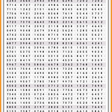
3
2
4
3
7
3
6
6
0
6
2
9
4
3
7
0
9
0
3
3
6
2
9
6
6
7
2
0
2
2
7
2
0
2
2
9
7
1
4
5
8
7
2
7
9
2
7
3
2
5
4
9
8
6
5
9
4
0
6
6
6
0
1
2
3
0
0
8
4
3
7
1
1
5
6
1
2
4
2
6
2
1
5
1
6
6
6
3
4
7
8
3
4
3
7
6
8
2
5
7
6
5
4
5
9
7
7
5
6
2
9
9
2
1
3
2
0
0
6
6
8
5
6
8
5
7
6
1
9
1
5
5
4
4
8
3
7
3
7
1
6
8
0
3
3
1
0
9
6
6
0
4
6
7
4
5
0
4
9
4
2
9
4
8
3
0
9
2
3
5
7
8
1
9
1
4
7
2
3
5
7
3
7
0
7
4
6
4
3
7
7
8
6
3
9
2
2
1
4
5
3
6
1
5
6
3
6
1
2
3
8
1
1
7
8
9
0
7
4
2
2
0
9
2
2
2
1
1
8
9
8
8
3
8
2
3
3
0
7
7
4
6
4
5
9
0
4
9
3
3
9
0
4
8
3
2
4
7
9
7
3
9
4
2
6
5
6
2
4
6
1
2
8
5
4
6
5
5
0
5
4
7
4
2
6
5
5
2
0
2
1
4
3
6
9
8
7
1
0
1
9
3
8
5
4
1
3
5
5
1
5
6
2
1
3
6
2
0
0
0
6
2
3
8
2
0
9
9
1
1
8
7
4
7
2
8
2
4
7
2
3
6
1
6
7
3
1
7
0
7
6
8
7
7
5
3
9
0
4
4
0
5
2
1
3
7
3
2
8
1
8
2
1
8
9
6
3
6
1
7
4
2
4
1
5
0
5
2
1
3
0
0
1
6
7
3
0
9
6
6
0
7
8
0
8
6
0
1
0
1
1
0
3
5
8
0
4
0
4
4
0
7
0
1
1
5
3
7
5
3
9
1
9
8
8
0
4
9
3
3
7
1
3
3
6
2
0
5
5
1
9
0
3
4
7
6
5
6
5
2
1
8
4
7
2
2
4
3
4
7
3
3
1
0
1
2
4
5
6
2
8
6
1
7
8
9
0
3
1
4
3
3
1
2
3
8
4
1
9
1
7
7
5
9
5
6
0
7
9
7
4
5
3
9
3
6
1
0
7
7
0
3
0
9
9
5
9
6
7
4
9
6
7
0
7
5
8
0
6
6
6
6
7
8
6
2
3
6
2
8
3
7
6
8
5
1
4
4
3
7
1
0
3
5
8
7
5
0
4
4
4
9
6
2
8
3
5
9
0
9
7
3
2
0
2
8
6
8
2
1
5
0
9
0
9
5
1
3
4
7
6
5
5
4
9
4
4
9
0
9
8
6
7
3
1
1
5
8
9
8
4
1
6
0
6
4
2
1
8
9
4
9
4
1
5
2
2
0
1
1
1
1
7
8
6
8
9
8
0
8
9
2
5
7
3
6
3
9
8
8
2
6
2
6
8
6
4
0
3
3
9
5
0
7
7
3
7
8
5
4
7
8
0
7
7
9
9
7
5
3
9
7
2
1
3
2
6
0
9
9
0
5
0
2
2
6
5
8
4
3
1
6
0
0
0
3
7
1
2
3
5
3
2
4
6
1
3
2
4
6
7
6
9
0
9
2
4
8
4
3
1
5
8
0
8
8
5
9
1
1
7
6
6
2
8
7
7
5
6
2
4
5
7
3
1
8
0
3
7
1
7
3
4
0
4
0
2
3
5
8
0
7
2
4
6
5
8
3
6
9
4
4
7
2
9
7
8
3
7
1
6
4
5
7
3
2
1
8
0
8
9
9
9
5
5
7
6
3
3
6
2
3
7
3
1
2
6
0
2
2
4
7
3
7
1
3
6
8
9
8
8
5
6
6
3
1
4
0
0
0
2
7
3
6
9
8
6
3
6
9
7
0
7
3
1
4
5
2
0
2
9
4
3
2
5
0
8
5
0
5
1
2
3
5
8
2
1
9
7
7
2
8
2
0
2
5
1
3
1
4
1
6
2
2
4
7
6
4
9
4
5
1
3
3
6
2
3
8
7
6
0
7
4
6
1
0
2
1
8
9
5
0
1
2
3
6
6
1
0
1
5
8
6
1
7