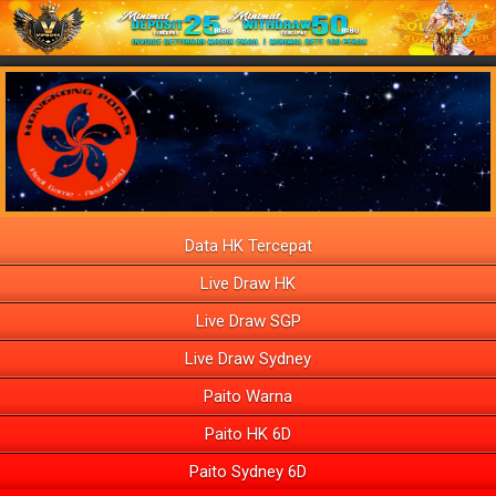
Data HK Tercepat
Live Draw HK
Live Draw SGP
Live Draw Sydney
Paito Warna
Paito HK 6D
Paito Sydney 6D