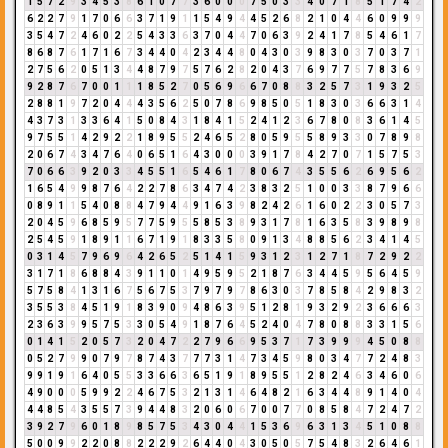
1
5
7
2
9
3
4
5
3
8
6
1
0
7
7
3
6
0
0
0
7
5
0
3
3
4
0
7
1
8
5
1
7
4
2
6
2
2
7
9
1
7
0
6
6
3
7
1
9
1
1
5
4
9
4
4
5
2
6
8
2
1
0
4
4
6
0
9
9
9
3
5
4
7
2
4
6
0
2
2
5
4
3
3
6
3
7
0
4
4
7
0
6
3
9
2
4
1
7
8
5
4
6
1
7
8
6
8
7
6
1
7
1
6
7
3
4
4
0
4
2
3
4
4
8
0
4
3
0
3
9
8
3
0
3
7
0
3
7
1
2
7
5
6
2
0
5
1
3
4
4
8
7
9
7
5
7
6
2
8
2
0
4
3
7
6
9
7
7
5
7
8
3
6
9
9
2
8
7
6
7
0
0
1
1
1
8
5
2
7
0
5
6
9
6
6
7
0
8
8
3
2
5
7
3
1
9
3
2
5
2
8
8
1
9
7
2
0
4
4
4
3
5
6
2
5
0
7
8
6
9
8
5
0
5
1
8
3
0
3
6
6
3
1
4
4
3
7
3
1
3
3
6
4
1
5
0
8
4
3
1
8
4
1
5
2
4
1
2
3
6
7
8
0
8
3
6
1
4
5
9
7
5
5
1
4
2
9
2
2
1
8
9
5
5
2
4
6
5
2
8
0
5
9
5
5
8
9
3
3
0
7
8
9
8
2
0
6
7
4
3
4
7
6
4
0
6
5
1
6
4
3
0
0
0
3
9
1
7
8
4
2
7
0
7
1
5
7
5
3
7
0
6
6
3
9
2
0
3
3
4
5
5
1
6
5
4
6
1
7
8
0
6
7
4
3
5
5
6
2
6
9
5
6
2
1
6
5
4
9
9
8
7
6
4
2
2
7
8
6
3
4
7
4
2
3
8
3
2
5
1
0
0
3
3
8
7
9
6
6
0
8
9
1
1
5
4
0
8
8
4
7
9
4
4
9
1
6
3
9
8
2
4
2
6
1
6
0
2
2
3
0
5
7
3
2
0
4
5
9
6
8
5
9
5
7
7
5
9
5
5
8
5
3
8
9
3
1
7
8
1
6
3
5
8
3
9
8
9
8
2
5
4
5
9
1
8
9
1
1
6
7
1
9
1
8
3
3
5
8
0
9
1
3
4
8
8
5
6
2
3
4
1
4
5
0
3
1
4
5
7
9
6
9
6
4
2
6
5
2
5
1
4
1
5
9
3
1
2
3
1
2
7
1
8
7
2
9
2
2
3
1
7
1
8
6
8
8
4
3
9
1
1
0
1
4
9
5
9
5
2
1
8
7
6
3
4
4
5
9
5
6
4
5
9
5
7
5
8
4
1
3
1
6
7
5
6
7
5
3
7
9
7
9
7
8
6
3
0
3
7
8
5
8
4
2
9
8
3
2
3
5
5
3
8
4
5
1
9
1
8
3
9
0
9
4
8
6
3
9
5
1
2
8
1
9
3
2
9
2
3
6
6
6
3
2
3
6
3
9
9
5
7
5
3
3
0
5
4
9
1
8
7
6
4
5
2
4
0
4
7
8
0
8
8
3
3
1
5
6
0
1
4
1
5
2
0
5
7
3
2
0
4
7
2
2
7
9
6
6
9
5
3
7
1
7
3
9
9
9
4
5
0
8
8
0
5
2
7
9
9
0
7
9
7
8
7
4
3
7
7
7
3
1
4
7
3
4
5
9
8
0
3
4
7
7
2
4
8
3
9
9
1
9
1
6
4
0
5
5
3
3
6
6
3
6
5
1
9
1
8
9
5
5
1
2
8
2
4
6
3
4
6
0
6
4
9
0
0
0
5
9
9
2
2
4
6
7
5
3
2
1
3
1
4
6
4
8
2
1
6
3
4
4
8
9
1
4
0
4
4
4
8
5
4
3
5
5
7
3
9
4
4
8
3
2
0
6
0
6
7
0
0
7
7
0
8
5
8
4
7
2
4
7
2
3
9
2
7
9
6
0
1
8
9
8
5
7
5
3
4
3
0
4
4
1
5
3
6
9
6
3
1
3
4
5
1
0
8
8
5
0
0
9
9
2
2
0
8
8
2
2
2
9
2
6
4
4
0
4
3
0
5
0
5
7
5
4
8
3
2
6
4
6
1