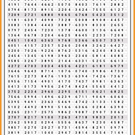
4
1
9
1
1
7
6
4
4
8
4
6
6
2
8
5
0
7
0
7
8
4
0
3
3
7
6
1
9
1
2
8
8
2
1
0
7
9
4
4
8
1
7
3
1
8
9
1
5
6
2
2
0
4
4
3
4
2
4
6
7
5
5
5
1
6
1
2
7
9
7
2
0
9
9
2
7
2
1
3
6
8
8
0
8
9
0
6
5
2
6
7
6
8
5
5
4
2
3
5
3
5
1
2
3
1
1
8
1
9
6
3
0
7
7
4
0
9
8
8
7
3
2
8
1
5
0
0
8
8
8
9
0
8
8
4
4
5
7
3
3
0
8
3
2
1
3
8
4
3
4
4
4
3
7
3
8
8
7
6
6
3
3
9
3
8
3
3
0
3
2
6
5
5
1
0
7
9
7
7
2
4
5
4
9
7
2
3
0
3
1
3
7
8
6
4
6
0
0
0
3
1
3
6
9
6
6
4
9
4
1
3
6
4
1
0
6
7
8
6
3
2
0
4
4
6
6
2
5
7
8
6
4
5
9
2
2
3
3
6
7
2
0
8
8
0
4
5
1
6
1
0
4
3
7
6
3
6
3
9
9
7
6
8
5
5
3
6
6
3
6
5
0
7
7
3
3
9
1
1
6
0
5
1
6
4
1
5
7
3
2
3
5
7
3
5
2
6
0
6
2
0
4
8
3
3
2
6
2
8
6
4
2
7
9
0
2
0
0
0
7
0
2
6
8
9
2
2
6
8
8
7
6
2
8
5
3
1
6
7
6
2
4
0
4
8
3
6
3
9
2
4
5
4
9
1
3
4
5
9
6
1
9
8
8
3
9
6
3
9
2
3
4
0
4
5
8
1
4
5
4
0
8
5
4
9
5
8
5
4
3
2
6
7
4
3
8
9
5
5
2
1
4
4
8
6
3
3
1
4
5
2
5
5
1
6
6
1
3
4
4
2
7
2
9
4
7
0
3
3
3
0
3
4
7
4
5
5
6
2
4
2
2
1
3
6
1
8
1
9
6
9
7
9
7
3
6
4
6
1
9
6
4
3
7
8
7
1
4
5
1
0
7
6
4
0
7
4
0
4
3
9
8
6
5
4
7
3
0
3
7
6
1
5
6
2
2
7
3
1
8
4
7
6
4
1
9
5
3
8
6
3
9
4
4
7
4
2
6
8
7
3
6
7
4
0
9
5
6
2
7
1
5
4
9
4
9
0
1
1
4
1
7
0
7
7
4
3
7
1
0
9
8
1
9
6
3
6
3
9
0
4
1
3
4
0
1
7
3
1
9
9
5
6
2
2
4
7
4
2
8
4
2
4
6
5
5
6
5
2
4
4
1
2
3
3
7
5
2
7
2
2
3
4
7
2
9
6
0
6
2
2
9
5
5
4
1
5
1
6
0
6
2
1
3
6
8
2
5
7
7
5
6
6
3
5
9
9
4
4
1
4
9
6
6
6
2
3
9
3
6
7
1
1
2
9
0
6
9
6
6
0
6
0
6
5
3
9
5
5
9
4
9
1
1
2
3
6
3
9
5
4
6
9
6
4
7
4
2
6
3
1
3
3
6
1
5
8
2
1
5
1
0
2
2
4
4
9
2
2
8
9
9
0
9
5
1
6
6
3
6
3
6
6
3
0
2
8
4
3
6
3
9
0
9
8
2
6
5
2
2
3
1
7
8
2
5
7
5
3
9
8
6
2
8
9
0
8
7
6
2
9
0
7
7
3
0
6
2
8
2
7
0
7
7
8
2
1
7
8
9
1
0
0
0
7
2
6
3
9
4
7
1
8
9
9
8
3
3
6
2
0
1
3
4
2
3
6
2
8
5
9
0
2
2
0
2
9
4
4
5
5
5
6
2
8
6
3
7
1
9
2
3
0
3
4
5
8
7
6
9
8
5
7
3
0
2
7
0
7
2
0
2
7
9
0
7
3
1
4
4
5
9
4
4
8
2
9
1
1
0
9
7
9
7
3
8
1
9
1
2
0
1
7
8
1
0
4
0
4
2
9
4
7
2
3
8
1
4
5
3
5
5
4
9
7
1
4
9
4