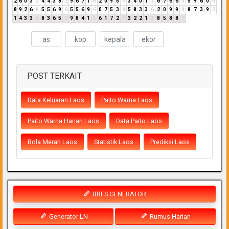
2
6
0
3
3
4
4
3
8
2
9
6
7
1
8
2
0
9
5
5
3
4
0
1
1
6
7
6
6
3
5
9
6
0
6
8
9
2
6
8
5
5
6
9
6
5
5
6
9
6
0
7
5
3
8
5
8
3
3
6
2
0
9
9
9
8
7
3
9
3
1
4
3
3
6
8
3
6
5
2
9
8
4
1
5
6
1
7
2
9
3
2
2
1
3
8
5
8
8
7
Clear
POST TERKAIT
Data Keluaran Laos
Paito Warna Laos
Paito Warna Harian Laos
Data Paito Laos
Bola Merah Laos
Statistik Laos
Prediksi Laos
BBFS GENERATOR
Generator LN
Rumus Harian