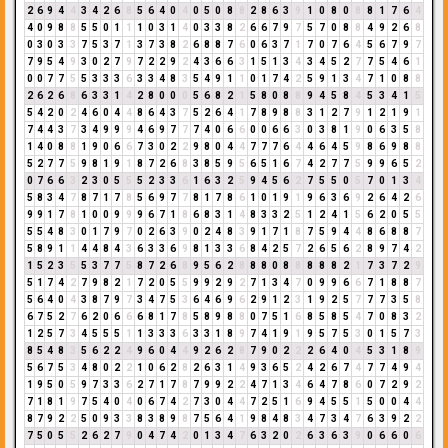
2
6
9
4
4
3
4
2
6
8
5
6
4
0
4
0
5
0
8
8
2
8
6
3
9
1
0
8
0
8
8
1
7
6
4
4
0
9
8
8
5
5
0
1
1
1
0
3
1
4
0
3
3
8
2
6
6
7
9
7
5
7
0
8
8
4
9
2
6
8
0
3
0
3
3
7
5
3
7
1
3
7
3
8
2
6
8
8
7
6
0
6
3
7
1
7
0
7
6
4
5
6
7
9
7
7
9
5
4
9
3
0
2
7
9
7
2
2
9
2
4
3
6
6
3
1
5
1
3
4
3
4
5
2
7
7
5
4
6
1
0
0
7
7
5
5
3
3
3
6
3
3
4
8
3
5
4
9
1
1
0
1
7
4
2
5
9
1
3
4
7
1
0
8
8
2
6
2
6
8
6
3
3
1
4
2
8
0
0
0
5
6
8
2
1
5
8
0
8
8
9
4
5
8
4
5
3
4
1
5
5
4
2
0
2
4
6
0
4
4
8
6
4
3
7
5
2
6
4
1
7
8
9
8
8
3
1
2
7
9
1
2
1
9
1
7
4
4
3
7
3
4
9
9
9
4
6
9
7
7
7
4
0
6
6
0
0
6
6
3
0
3
8
1
9
0
6
3
5
8
1
4
0
8
8
1
9
0
6
6
7
3
0
2
2
9
8
0
4
4
7
7
7
6
4
4
6
4
5
9
8
6
9
8
8
5
2
7
7
5
9
8
1
9
1
8
7
2
6
8
3
8
5
9
5
6
5
1
6
7
4
2
7
7
5
9
9
6
5
2
0
7
6
6
3
2
3
0
5
5
5
2
3
3
6
1
6
3
2
5
9
4
5
6
2
7
5
5
0
5
7
0
1
3
4
5
8
3
4
7
8
7
1
7
8
5
6
9
7
7
8
1
7
8
6
1
0
1
9
1
9
6
3
6
9
2
6
4
2
6
9
9
1
7
8
1
0
0
9
9
9
6
7
1
8
6
8
3
1
4
8
3
3
2
5
1
2
4
1
5
6
2
0
5
5
5
5
4
8
3
0
1
7
9
7
0
2
6
3
9
0
2
4
8
3
9
1
7
1
8
7
5
9
4
4
8
6
8
8
7
5
8
9
1
1
4
4
8
4
3
6
3
3
6
9
8
1
3
3
6
8
4
2
5
7
2
6
5
6
2
8
9
7
4
2
1
5
2
3
5
5
3
7
7
5
8
7
2
6
8
9
5
6
2
8
8
8
0
8
8
8
8
8
2
1
7
3
7
2
9
5
1
7
4
2
7
9
8
2
1
7
2
0
5
5
9
9
2
9
2
7
1
3
4
7
0
9
9
6
6
7
1
8
8
7
5
6
4
0
4
3
8
7
9
7
3
4
7
5
3
6
4
6
9
6
2
9
1
2
3
1
9
2
5
7
7
7
3
5
8
6
7
5
2
7
6
2
0
6
6
6
8
1
7
8
5
8
9
8
8
0
7
5
1
6
8
5
8
5
4
7
0
8
3
2
1
2
5
7
3
4
5
5
5
1
1
3
3
3
6
3
3
1
8
9
7
4
1
9
1
9
5
7
5
3
0
1
5
7
3
8
5
4
8
3
5
6
2
2
4
9
6
0
4
4
9
2
6
2
8
7
9
0
2
2
2
6
4
0
4
5
3
1
8
9
5
6
7
5
3
4
8
0
2
2
1
0
6
2
8
2
6
3
1
4
9
3
6
5
2
4
2
6
7
4
7
7
4
9
4
1
9
5
0
5
9
7
3
3
6
2
7
1
7
8
7
9
9
2
2
4
7
1
3
4
6
4
7
8
6
0
7
2
9
2
7
1
8
1
9
7
5
4
0
4
0
6
7
4
2
7
3
0
4
4
7
2
5
1
6
9
4
5
5
1
5
0
0
4
4
8
7
9
2
2
5
0
9
3
3
8
3
8
9
8
7
5
6
4
1
9
8
4
8
3
4
7
3
4
7
6
3
9
2
2
7
5
0
5
5
2
6
2
7
9
0
4
7
4
2
0
1
3
4
7
6
3
2
0
2
6
3
6
3
9
0
6
6
0
6