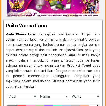
Paito Warna Laos
Paito Warna Laos
menyajikan hasil
Keluaran Togel Laos
dalam format tabel yang menarik dan informatif. Dengan
penerapan warna yang berbeda untuk setiap angka, pemain
dapat dengan cepat dan mudah mengidentifikasi pola yang
muncul dalam setiap sesi pengundian. Alat ini tidak hanya
efektif dalam mendukung analisis, tetapi juga berfungsi
sebagai panduan untuk menghasilkan
Prediksi Togel Laos
yang lebih akurat dan terfokus. Dengan memanfaatkan data
ini, pemain mendapatkan keunggulan kompetitif yang
signifikan dalam merancang strategi permainan yang lebih
optimal dan terukur.