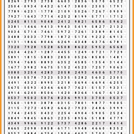
8
2
6
9
6
2
7
9
3
3
2
7
3
8
2
6
6
0
3
3
2
8
3
6
9
5
0
7
0
7
6
5
2
2
4
2
5
0
4
4
0
9
3
4
7
0
4
3
2
5
6
1
4
7
2
3
8
0
0
0
2
3
0
5
5
1
7
9
1
1
7
7
8
9
8
6
2
3
1
4
1
7
7
8
6
2
1
0
9
9
5
0
2
6
8
7
2
6
7
4
0
9
0
9
9
7
9
2
7
9
1
6
4
3
7
7
7
1
4
5
4
2
5
2
7
8
1
9
9
9
5
7
7
1
8
1
7
1
2
3
0
2
4
5
9
8
1
1
5
6
9
0
4
8
3
2
4
1
2
3
9
8
2
1
3
6
5
8
6
5
5
9
6
2
8
3
3
8
1
9
1
4
6
6
3
9
4
1
3
4
9
9
4
3
7
5
4
1
9
1
5
8
2
7
9
2
1
3
2
5
9
0
3
4
7
5
7
1
4
5
7
4
6
1
7
5
9
7
2
9
7
2
6
1
7
3
3
8
9
8
8
1
4
5
9
3
4
8
8
7
3
0
3
3
6
7
7
9
8
8
1
8
7
2
9
5
1
7
4
2
9
2
2
2
4
6
9
1
3
4
0
1
3
1
4
1
8
6
6
3
8
0
4
6
1
6
2
6
9
6
4
3
4
8
3
6
3
7
6
4
6
7
8
1
9
7
3
2
0
2
7
9
2
8
1
1
5
2
8
1
6
5
0
8
8
8
6
2
2
4
5
9
5
2
7
6
5
6
8
5
2
6
3
4
7
4
2
6
7
4
1
2
8
7
6
4
4
5
5
1
1
2
4
9
4
0
7
2
1
3
7
7
2
9
2
5
8
9
1
1
1
8
1
5
6
5
8
8
3
2
2
8
5
0
5
0
5
2
6
8
8
5
8
0
8
1
4
8
1
9
7
5
9
4
4
7
6
8
5
4
8
8
9
3
3
6
3
5
2
7
4
5
8
5
4
1
3
5
4
9
3
1
4
4
8
1
6
7
7
5
3
9
8
2
1
9
6
7
5
3
5
1
5
2
7
4
5
2
3
5
7
2
5
7
3
9
0
6
3
9
0
0
8
0
8
3
2
5
4
9
4
2
8
3
2
2
0
5
8
4
2
4
9
3
3
4
6
0
6
6
5
7
7
0
7
1
0
0
8
8
5
5
7
8
6
7
3
2
3
5
5
3
3
5
8
5
2
8
2
1
5
6
0
2
2
2
3
0
5
5
4
4
9
1
1
4
3
2
2
4
8
9
9
5
5
3
2
1
8
9
0
6
9
4
4
6
6
9
4
4
6
2
5
5
1
5
6
7
5
3
0
5
9
3
3
4
3
4
6
1
6
6
0
7
7
7
6
2
1
3
5
1
5
7
3
9
3
3
1
4
4
9
1
4
5
6
2
4
0
4
8
5
0
6
6
1
4
2
0
2
8
3
6
4
1
1
6
6
7
4
6
1
2
4
6
0
5
3
7
1
9
5
0
2
2
5
0
7
6
4
8
2
3
6
9
9
9
1
3
4
3
7
0
0
0
0
5
3
7
1
9
5
6
0
6
1
0
9
0
9
3
8
7
8
6
0
3
1
5
6
7
8
0
1
1
9
8
7
7
5
9
0
0
5
5
2
1
1
5
6
7
2
7
2
9
4
5
8
2
1
6
6
6
2
8
7
9
2
3
5
2
4
8
6
5
3
9
9
9
9
1
7
4
4
8
2
4
5
5
1
0
4
3
2
5
2
2
5
4
9
4
9
0
4
4
5
9
0
5
5
2
5
2
4
6
0
8
4
9
4
9
8
4
5
9
6
8
6
3
9
2
2
3
5
8
8
9
5
6
2
5
1
8
8
7
4
7
7
9
7
4
3
4
9
4
9
9
6
6
3
9
1
2
2
4
5
7
3
7
1
4
2
8
6
5
2
2
1
7
8
8
4
1
4
5
8
6
6
5
2
2
0
9
8
8
0
8
5
8
4
6
1
7
1
8
9
9
4
8
3
4
6
6
0
6
8
3
5
2
7
9
5
5
2
7
0
8
8
4
3
6
2
5
4
9
1
9
0
6
6
4
6
0
2
2
5
7
0
0
0
2
6
7
8
6