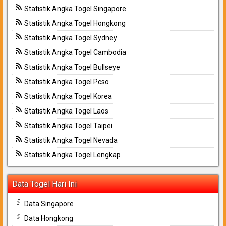
Statistik Angka Togel Singapore
Statistik Angka Togel Hongkong
Statistik Angka Togel Sydney
Statistik Angka Togel Cambodia
Statistik Angka Togel Bullseye
Statistik Angka Togel Pcso
Statistik Angka Togel Korea
Statistik Angka Togel Laos
Statistik Angka Togel Taipei
Statistik Angka Togel Nevada
Statistik Angka Togel Lengkap
Data Togel Hari Ini
Data Singapore
Data Hongkong