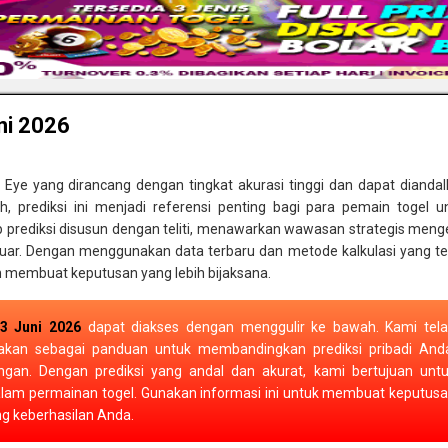
ni 2026
 Eye yang dirancang dengan tingkat akurasi tinggi dan dapat diandal
h, prediksi ini menjadi referensi penting bagi para pemain togel u
prediksi disusun dengan teliti, menawarkan wawasan strategis meng
luar. Dengan menggunakan data terbaru dan metode kalkulasi yang te
n membuat keputusan yang lebih bijaksana.
03 Juni 2026
dapat diakses dengan menggulir ke bawah. Kami tel
akan sebagai panduan untuk membandingkan prediksi pribadi And
gan. Dengan prediksi yang andal dan akurat, kami bertujuan unt
lam permainan togel. Gunakan informasi ini untuk membuat keputus
ng keberhasilan Anda.