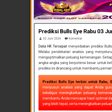
Prediksi Bulls Eye Rabu 03 Ju
02 Juni 2026
Komentar
Data HK Tercepat
menyediakan prediksi Bulls
Melalui pendekatan analisis yang menyeluru
mengoptimalkan peluang kemenangan. Setiap 
angka-angka yang berpotensi besar untuk ke
prediksi ini dirancang untuk membantu pemai
Prediksi Bulls Eye terkini untuk Rabu, 
menyusun analisis yang dapat Anda gun
sekaligus meningkatkan peluang kemenan
membantu Anda mencapai hasil optimal da
yang lebih tepat, serta meningkatkan pelua