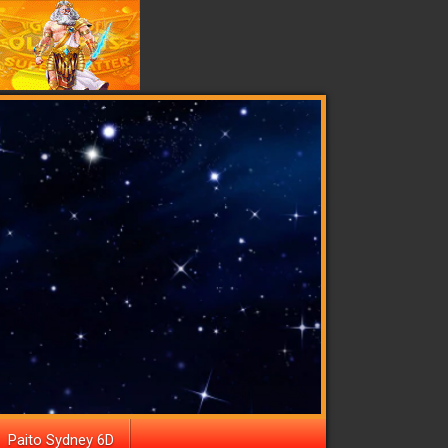
Paito Sydney 6D