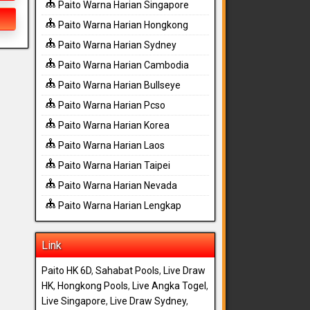
Paito Warna Harian Singapore
Paito Warna Harian Hongkong
Paito Warna Harian Sydney
Paito Warna Harian Cambodia
Paito Warna Harian Bullseye
Paito Warna Harian Pcso
Paito Warna Harian Korea
Paito Warna Harian Laos
Paito Warna Harian Taipei
Paito Warna Harian Nevada
Paito Warna Harian Lengkap
Link
Paito HK 6D
,
Sahabat Pools
,
Live Draw
HK
,
Hongkong Pools
,
Live Angka Togel
,
Live Singapore
,
Live Draw Sydney
,