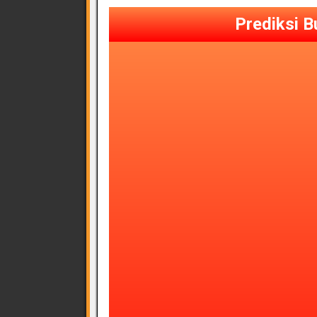
Prediksi B