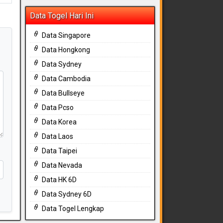
Data Togel Hari Ini
Data Singapore
Data Hongkong
Data Sydney
Data Cambodia
Data Bullseye
Data Pcso
Data Korea
Data Laos
Data Taipei
Data Nevada
Data HK 6D
Data Sydney 6D
Data Togel Lengkap