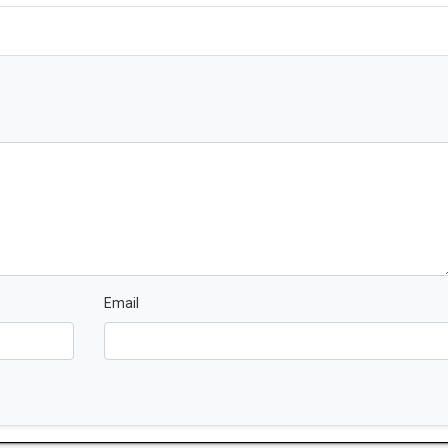
Email