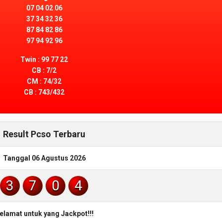
07 04 02 06
37 34 32 36
87 84 82 86
97 94 92 96
Twin :
99 77 22
CB :
7/2
CM :
74/32
CB :
743/432
Result Pcso Terbaru
Tanggal 06 Agustus 2026
3
7
0
4
elamat untuk yang Jackpot!!!