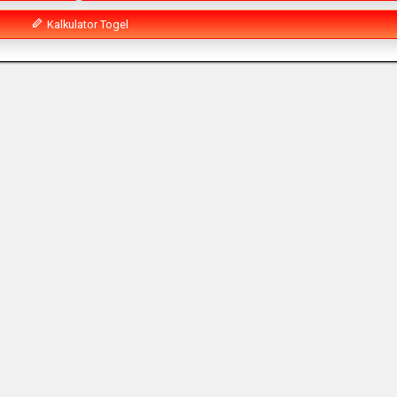
Kalkulator Togel