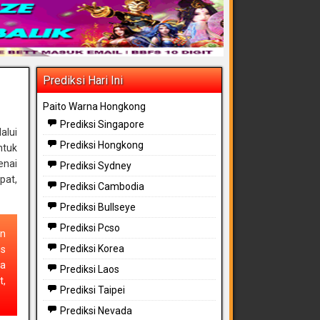
Prediksi Hari Ini
Paito Warna Hongkong
Prediksi Singapore
alui
Prediksi Hongkong
ntuk
enai
Prediksi Sydney
pat,
Prediksi Cambodia
Prediksi Bullseye
Prediksi Pcso
un
Prediksi Korea
us
da
Prediksi Laos
t,
Prediksi Taipei
Prediksi Nevada