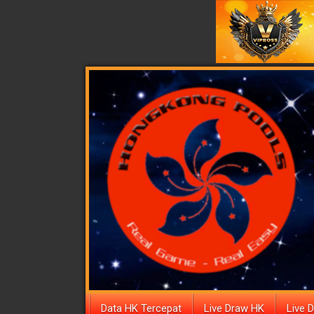
Data HK Tercepat
Live Draw HK
Live 