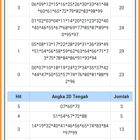
06*09*12*15*16*25*26*30*33*41*48
3
20
*60*61*65*72*79*82*83*98*99
01*02*03*04*11*14*20*21*23*32*40
2
*45*46*55*67*68*69*77*85*87*89*9
24
0*95*97
05*08*13*17*22*28*29*31*36*39*49
1
*51*54*56*58*59*62*63*64*66*71*7
29
3*75*78*84*86*91*93*94
00*07*10*18*19*24*27*34*35*37*42
0
*44*47*50*52*57*74*76*80*81*88*9
23
2*96
Hit
Angka 2D Tengah
Jumlah
5
07*60*73
3
4
51*54*67*72*88
5
14*19*32*40*41*46*56*65*74*83*84
3
13
*97*99