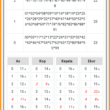
2
*61*70*75*79*81*87*90*94*96*97*9
22
8
01*02*04*08*09*10*14*18*19*23*25
*26*28*29*32*37*40*41*44*50*53*5
1
33
6*63*68*69*71*74*76*82*83*86*88*
91
00*05*11*12*13*22*24*31*33*35*42
0
*43*46*47*54*57*62*65*72*80*84*9
23
5*99
As
Kop
Kepala
Ekor
0
11
0
14
0
16
0
16
x
x
x
x
1
16
1
13
1
15
1
16
x
x
x
x
2
12
2
9
2
15
2
15
x
x
x
x
3
15
3
12
3
15
3
22
x
x
x
x
4
11
4
14
4
17
4
8
x
x
x
x
5
16
5
17
5
11
5
19
x
x
x
x