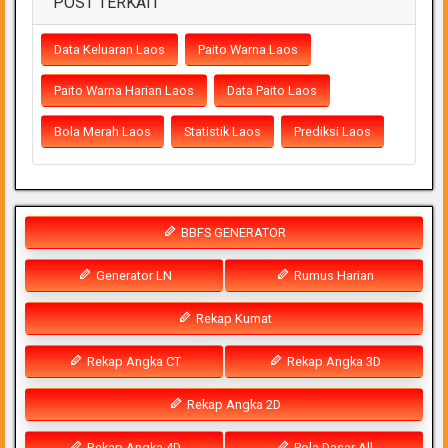
POST TERKAIT
Data Keluaran Laos
Paito Warna Laos
Paito Warna Harian Laos
Data Paito Laos
Bola Merah Laos
Statistik Laos
Prediksi Laos
BBFS GENERATOR
Generator LN
Rumus Harian
Rekap Kumat
Rekap Angka CT
Rekap Angka 3D
Rekap Angka 2D
Rekap Angka 4D
Pola Dasar All