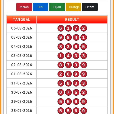
Merah
Biru
Hijau
Orange
Hitam
TANGGAL
RESULT
6
1
7
2
06-08-2026
9
8
4
1
05-08-2026
8
3
6
5
04-08-2026
1
4
3
3
03-08-2026
8
7
3
9
02-08-2026
2
0
9
9
01-08-2026
5
8
3
3
31-07-2026
0
7
5
3
30-07-2026
5
5
6
9
29-07-2026
5
5
6
9
28-07-2026