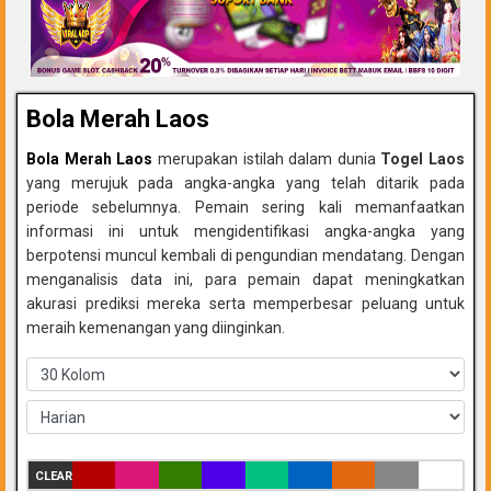
Bola Merah Laos
Bola Merah Laos
merupakan istilah dalam dunia
Togel Laos
yang merujuk pada angka-angka yang telah ditarik pada
periode sebelumnya. Pemain sering kali memanfaatkan
informasi ini untuk mengidentifikasi angka-angka yang
berpotensi muncul kembali di pengundian mendatang. Dengan
menganalisis data ini, para pemain dapat meningkatkan
akurasi prediksi mereka serta memperbesar peluang untuk
meraih kemenangan yang diinginkan.
CLEAR