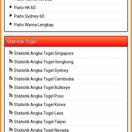
Paito HK 6D
Paito Sydney 6D
Paito Warna Lengkap
Statistik Togel
Statistik Angka Togel Singapore
Statistik Angka Togel Hongkong
Statistik Angka Togel Sydney
Statistik Angka Togel Cambodia
Statistik Angka Togel Bullseye
Statistik Angka Togel Pcso
Statistik Angka Togel Korea
Statistik Angka Togel Laos
Statistik Angka Togel Taipei
Statistik Angka Togel Nevada