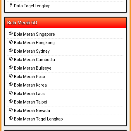
Data Togel Lengkap
Bola Merah 6D
Bola Merah Singapore
Bola Merah Hongkong
Bola Merah Sydney
Bola Merah Cambodia
Bola Merah Bullseye
Bola Merah Pcso
Bola Merah Korea
Bola Merah Laos
Bola Merah Taipei
Bola Merah Nevada
Bola Merah Togel Lengkap