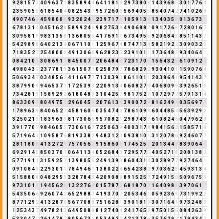
9
2
8
1
5
7
3
4
0
9
6
3
7
1
8
3
5
8
9
4
4
6
4
1
1
8
1
9
2
9
7
3
8
0
8
1
4
3
9
6
8
5
3
0
1
7
7
6
4
2
3
5
9
0
5
5
6
1
8
5
4
0
4
0
8
2
5
4
3
7
9
5
7
2
6
0
6
5
6
9
4
0
5
5
8
5
4
0
7
4
2
7
4
1
0
2
6
8
4
9
0
7
4
6
1
4
5
9
8
0
0
0
9
3
2
0
2
4
6
2
3
9
7
1
7
8
1
0
5
9
1
3
4
1
3
4
0
3
5
8
0
1
3
6
7
3
1
6
7
8
1
3
1
4
0
4
5
1
6
2
8
5
8
9
9
2
4
6
9
8
2
7
5
3
8
4
9
0
6
8
8
7
0
9
1
7
2
6
8
7
2
8
0
1
6
7
3
0
9
5
8
1
9
9
8
3
1
3
5
8
1
3
6
8
0
5
5
4
1
7
6
9
1
1
6
7
3
4
9
5
5
9
2
0
6
8
4
3
8
5
1
1
4
3
7
5
4
2
9
8
9
8
6
4
0
2
1
3
4
0
6
7
1
1
0
1
1
2
5
9
6
7
4
8
7
4
7
1
3
4
5
8
2
1
9
2
2
3
0
9
0
3
2
5
7
1
8
3
5
2
7
2
5
4
8
0
0
0
4
9
1
3
0
6
6
9
6
2
8
2
3
5
2
3
9
1
0
1
1
1
7
3
6
4
8
3
9
3
4
0
6
4
1
0
8
4
2
1
0
1
3
0
8
6
9
1
1
8
4
5
0
0
7
7
2
0
6
4
8
4
3
7
2
3
1
7
0
7
1
5
6
4
3
2
5
6
1
0
9
1
2
3
4
9
8
0
4
3
7
2
3
7
7
8
1
9
3
6
1
5
0
7
7
0
2
5
8
7
9
7
7
8
6
8
2
9
2
9
3
0
4
1
0
1
1
5
9
0
7
6
4
5
0
6
9
3
4
7
0
3
4
8
5
6
2
4
1
1
6
9
7
7
7
1
3
0
3
9
3
8
6
1
1
0
1
1
2
0
3
8
6
4
1
9
5
4
1
4
3
7
3
8
7
9
9
0
9
9
4
6
5
3
7
1
1
7
2
5
3
9
3
2
2
0
9
1
3
4
0
6
0
8
2
7
9
4
0
6
8
0
9
9
3
9
2
6
5
1
6
7
3
4
2
8
1
9
1
5
8
9
2
9
2
6
1
8
0
4
8
3
3
1
0
4
2
5
7
9
8
1
7
5
2
7
1
0
7
2
9
7
7
5
7
9
1
3
1
4
8
6
3
3
0
9
9
8
0
4
9
7
5
3
2
9
6
0
4
5
9
2
0
7
6
1
3
4
3
9
0
0
7
2
9
8
1
6
2
4
9
4
0
3
5
6
9
7
7
1
7
8
9
6
3
9
8
4
0
6
5
2
7
4
5
8
1
6
0
6
0
3
5
4
7
4
2
7
8
6
1
0
9
9
6
0
4
4
8
5
4
5
6
3
9
2
9
2
3
2
5
0
2
1
3
1
8
3
9
6
3
9
8
1
7
3
0
6
6
9
5
7
0
8
2
1
2
9
8
7
4
3
7
6
1
0
8
2
4
6
0
4
7
9
6
2
8
3
9
1
7
7
0
7
9
8
4
6
0
5
5
7
3
0
6
1
6
7
7
2
5
0
6
3
9
4
0
0
3
1
7
8
9
8
4
1
5
6
2
1
5
8
5
7
1
8
5
7
1
9
6
4
1
1
0
9
5
8
7
6
8
1
9
3
3
8
2
9
4
8
3
1
2
3
0
9
3
8
1
0
1
3
1
2
0
7
8
6
9
2
4
6
0
7
7
2
8
1
1
8
0
8
4
1
3
2
7
2
9
7
5
7
0
5
6
2
9
1
5
8
6
0
6
1
7
4
5
2
5
7
2
0
1
3
4
4
8
8
3
9
0
6
4
1
6
9
2
9
1
4
5
8
5
0
3
7
0
7
0
6
4
1
1
3
4
0
5
2
6
8
4
3
7
2
9
5
7
7
5
4
0
5
2
7
1
8
2
0
8
1
3
8
2
5
7
7
1
9
1
1
3
1
5
9
2
5
7
1
3
9
8
0
5
5
2
4
9
1
3
9
3
8
6
0
4
3
1
4
3
0
2
8
9
7
7
9
2
7
4
6
4
1
0
9
1
0
8
4
3
2
2
9
3
0
1
1
7
8
4
9
4
6
1
1
3
8
0
2
2
4
6
5
4
2
3
8
2
9
7
0
3
6
2
8
4
5
9
3
1
3
4
5
1
5
8
8
0
8
0
4
8
2
9
5
5
3
2
8
7
8
4
3
4
2
0
9
0
8
8
8
9
1
5
2
5
7
7
2
4
9
1
5
6
5
0
9
6
7
5
3
9
7
3
1
0
1
1
1
9
4
5
6
2
8
1
3
2
2
7
6
4
0
1
5
7
8
7
6
6
8
1
8
7
0
7
1
6
4
0
9
8
8
3
9
7
0
6
1
7
5
4
3
5
0
6
6
9
2
6
0
7
4
2
6
5
2
9
8
8
7
4
1
9
3
7
0
7
2
0
5
3
4
6
1
0
5
9
2
3
6
9
7
3
1
9
9
2
2
8
7
7
1
2
9
2
4
1
3
2
8
7
6
5
6
7
7
0
8
8
7
5
1
6
2
8
1
3
9
0
1
8
1
9
3
0
7
1
6
4
1
9
7
3
2
4
8
3
1
2
5
3
4
3
7
4
9
7
8
2
1
3
6
4
9
5
0
8
8
8
1
2
7
4
0
4
2
4
1
7
6
5
2
9
7
5
0
1
5
6
0
8
4
2
6
3
9
5
3
3
0
4
7
2
2
6
1
4
7
9
7
8
0
5
6
7
3
1
0
5
3
4
9
2
2
4
2
1
3
7
8
6
3
5
7
6
2
9
2
1
7
9
4
3
4
7