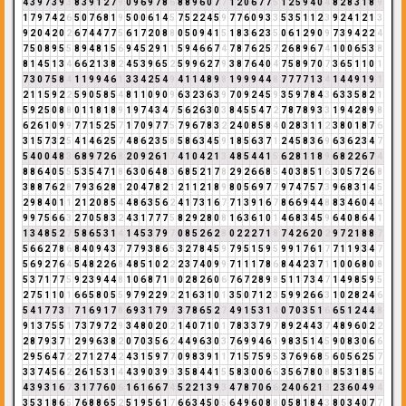
4
3
9
7
3
9
3
8
3
9
1
2
7
9
0
9
6
9
7
8
6
8
8
9
6
0
7
7
1
2
0
6
7
7
5
1
2
5
9
4
0
4
8
2
8
3
1
8
9
1
7
9
7
4
2
6
5
0
7
6
8
1
9
5
0
0
6
1
4
5
7
5
2
2
4
5
9
7
7
6
0
9
3
3
5
3
5
1
1
2
3
9
2
4
1
2
1
3
9
2
0
4
2
0
2
6
7
4
4
7
7
5
6
1
7
2
0
8
8
0
5
0
9
4
1
5
1
8
3
6
2
3
5
0
6
1
2
9
0
9
7
3
9
4
2
2
4
7
5
0
8
9
5
5
8
9
4
8
1
5
6
9
4
5
2
9
1
1
5
9
4
6
6
7
4
7
8
7
6
2
5
7
2
6
8
9
6
7
4
1
0
0
6
5
3
8
8
1
4
5
1
3
4
6
6
2
1
3
8
2
4
5
3
9
6
5
2
5
9
9
6
2
7
9
3
8
7
6
4
0
4
7
5
8
9
7
0
7
3
6
5
1
1
0
1
7
3
0
7
5
8
4
1
1
9
9
4
6
1
3
3
4
2
5
4
9
4
1
1
4
8
9
8
1
9
9
9
4
4
8
7
7
7
7
1
3
4
1
4
4
9
1
9
1
2
1
1
5
9
2
2
5
9
0
5
8
5
4
8
1
1
0
9
0
9
6
3
2
3
6
3
9
7
0
9
2
4
5
9
3
5
9
7
8
4
3
6
3
3
5
8
2
1
5
9
2
5
0
8
8
0
1
1
8
1
8
9
1
9
7
4
3
4
7
5
6
2
6
3
0
3
8
4
5
5
4
7
2
7
8
7
8
9
3
3
1
9
4
2
8
9
8
6
2
6
1
0
9
9
7
7
1
5
2
5
7
1
7
0
9
7
7
5
7
9
6
7
8
3
2
2
4
0
8
5
8
4
0
2
8
3
1
1
2
3
8
0
1
8
7
6
3
1
5
7
3
2
5
4
1
4
6
2
5
7
4
8
6
2
3
5
8
5
8
6
3
4
5
9
1
8
5
6
3
7
1
2
4
5
8
3
6
9
6
3
6
2
3
4
7
5
4
0
0
4
8
3
6
8
9
7
2
6
8
2
0
9
2
6
1
7
4
1
0
4
2
1
3
4
8
5
4
4
1
5
6
2
8
1
1
8
9
6
8
2
2
6
7
4
8
8
6
4
0
5
5
5
3
5
4
7
1
8
6
3
0
6
4
8
3
6
8
5
2
1
7
8
2
9
2
6
6
8
5
4
0
3
8
5
1
6
3
0
5
7
2
6
8
3
8
8
7
6
2
8
7
9
3
6
2
8
1
2
0
4
7
8
2
1
2
1
1
2
1
8
9
8
0
5
6
9
7
7
9
7
4
7
5
7
3
9
6
8
3
1
4
5
2
9
8
4
0
1
1
2
1
2
0
8
5
4
4
8
6
3
5
6
2
4
1
7
3
1
6
7
7
1
3
9
1
6
7
8
6
6
9
4
4
8
8
3
4
6
0
4
4
9
9
7
5
6
6
3
2
7
0
5
8
3
2
4
3
1
7
7
7
5
8
2
9
2
8
0
8
1
6
3
6
1
0
1
4
6
8
3
4
5
9
6
4
0
8
6
4
1
1
3
4
8
5
2
7
5
8
6
5
3
1
4
1
4
5
3
7
9
7
0
8
5
2
6
2
8
0
2
2
2
7
1
8
7
4
2
6
2
0
2
9
7
2
1
8
8
7
5
6
6
2
7
8
6
8
4
0
9
4
3
7
7
7
9
3
8
6
5
3
2
7
8
4
5
9
7
9
5
1
5
9
5
9
9
1
7
6
1
7
7
1
1
9
3
4
7
5
6
9
2
7
6
4
5
4
8
2
2
6
8
4
8
5
1
0
2
2
2
3
7
4
0
9
9
7
1
1
1
7
8
6
8
4
4
2
3
7
1
1
0
0
6
8
0
8
5
3
7
1
7
7
5
9
2
3
9
4
4
8
1
0
6
8
7
1
8
0
2
8
2
6
0
6
7
6
7
2
8
9
8
5
1
1
7
3
4
7
1
4
9
8
5
9
5
2
7
5
1
1
0
1
6
6
5
8
0
5
5
9
7
9
2
2
9
2
2
1
6
3
1
0
1
3
5
0
7
1
2
3
5
9
9
2
6
6
3
1
0
2
8
2
4
6
5
4
1
7
7
3
1
7
1
6
9
1
7
8
6
9
3
1
7
9
7
3
7
8
6
5
2
7
4
9
1
5
3
1
4
0
7
0
3
5
1
6
6
5
1
2
4
4
8
9
1
3
7
5
5
1
7
3
7
9
7
2
9
3
4
8
0
2
0
2
1
4
0
7
1
0
1
7
8
3
3
7
9
7
8
9
2
4
4
3
7
4
8
9
6
0
2
2
2
8
7
9
3
7
1
2
9
9
6
3
8
2
0
7
0
3
5
6
2
4
4
9
6
3
0
3
7
6
9
9
4
6
1
9
8
3
5
1
4
5
9
0
8
3
0
6
6
2
9
5
6
4
7
2
2
7
1
2
7
4
2
4
3
1
5
9
7
7
0
9
8
3
9
1
1
7
1
5
7
5
9
5
3
7
6
9
6
8
5
6
0
5
6
2
5
7
3
3
7
4
5
6
2
2
6
1
5
3
1
4
4
3
9
0
3
9
3
3
5
8
4
4
1
5
5
8
3
0
0
6
6
3
5
6
7
8
0
8
8
5
3
1
8
5
4
4
3
9
3
1
6
7
3
1
7
7
6
0
6
1
6
1
6
6
7
4
5
2
2
1
3
9
3
4
7
8
7
0
6
6
2
4
0
6
2
1
3
2
3
6
0
4
9
4
3
5
3
1
8
6
5
7
6
8
8
6
5
2
5
1
9
5
6
1
7
6
6
3
4
5
0
5
6
4
9
6
0
8
8
0
5
8
1
8
4
3
8
0
3
4
0
7
7