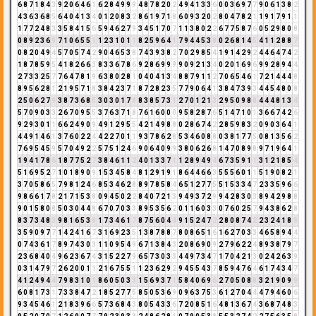
6
8
7
1
8
4
3
9
2
0
6
4
6
1
6
2
8
4
9
9
9
4
8
7
8
2
0
2
4
9
4
1
3
3
6
0
0
3
6
9
7
7
9
0
6
1
3
8
2
4
3
6
3
6
8
5
6
4
0
4
1
3
4
0
1
2
0
8
3
2
8
6
1
9
7
1
8
6
0
9
3
2
0
2
8
0
4
7
8
2
1
1
9
1
7
9
1
1
1
7
7
2
4
8
3
3
5
8
4
1
5
6
5
9
4
6
2
7
9
3
4
5
1
7
0
7
1
1
3
8
0
2
2
6
7
7
5
8
7
6
0
5
2
9
8
0
8
0
8
9
2
3
6
9
7
1
0
6
5
5
1
1
2
3
1
0
1
1
8
2
5
9
6
4
1
7
9
4
4
5
3
8
0
2
6
8
1
4
5
4
1
1
2
8
8
7
0
8
2
0
4
9
4
5
7
0
5
7
4
2
9
0
4
6
5
3
8
7
4
3
9
3
8
2
7
0
2
9
8
5
4
1
9
1
4
2
9
2
4
4
6
4
7
4
2
1
8
7
8
5
9
5
4
1
8
2
6
6
3
8
3
3
6
7
8
6
9
2
8
6
9
9
9
9
0
9
2
1
3
4
0
2
0
1
6
9
6
9
9
2
8
9
4
4
2
7
3
3
2
5
7
7
6
4
7
8
1
9
6
3
8
0
2
8
1
0
4
0
4
1
3
4
8
8
7
9
1
1
2
7
0
6
5
4
6
1
7
2
1
4
4
4
8
8
9
5
6
2
8
1
2
1
9
5
7
1
8
3
8
4
2
3
7
1
8
7
2
8
2
3
5
7
7
9
0
6
4
1
3
8
4
7
3
9
3
4
4
5
4
8
0
8
2
5
0
6
2
7
9
3
8
7
3
6
8
5
3
0
3
0
1
7
8
8
3
8
5
7
3
1
2
7
0
1
2
1
3
2
9
5
0
9
8
8
4
4
4
8
1
3
4
5
7
0
9
0
3
3
2
6
7
0
9
5
5
3
7
6
3
7
1
8
7
6
1
6
0
0
0
9
5
8
2
8
7
6
5
1
4
7
1
0
1
3
6
6
7
4
2
6
9
2
9
3
0
1
1
6
6
2
4
9
0
9
4
9
1
2
9
5
5
4
2
1
4
9
8
8
0
2
8
6
7
4
2
2
8
5
9
8
3
2
0
9
0
3
6
4
1
4
4
9
1
4
6
1
3
7
6
0
2
2
4
4
2
2
7
0
1
1
9
3
7
8
6
2
8
5
3
4
6
0
8
8
0
3
8
1
7
7
5
0
8
1
3
5
6
2
7
6
9
5
4
5
9
5
7
0
4
9
2
2
5
7
5
1
2
4
6
9
0
6
4
0
9
9
3
8
0
6
2
6
8
1
4
7
0
8
9
8
9
7
1
9
6
4
1
1
9
4
1
7
8
6
1
8
7
7
5
2
7
3
8
4
6
1
1
2
4
0
1
3
3
7
1
1
2
8
9
4
9
4
6
7
3
5
9
1
1
3
1
2
1
8
5
4
5
1
6
9
5
2
7
1
0
1
8
9
0
9
1
5
3
4
5
8
4
8
1
2
9
1
9
1
8
6
4
4
6
6
3
5
5
5
6
0
1
1
5
1
9
0
8
2
1
3
7
0
5
8
6
5
7
9
8
1
2
4
6
8
5
3
4
6
2
8
8
9
7
8
5
8
4
6
5
1
2
7
7
5
5
1
5
3
3
4
7
2
3
3
5
9
6
6
9
8
6
6
1
7
8
2
1
7
1
5
3
8
0
9
4
5
0
2
2
8
4
0
7
2
1
3
9
4
9
3
7
2
9
9
4
2
8
3
0
3
8
9
4
2
9
8
8
9
0
1
5
8
0
8
5
0
3
0
4
4
8
6
7
0
7
0
3
3
8
9
5
3
5
6
2
0
1
1
6
0
3
3
0
7
6
0
2
5
7
9
4
3
8
6
2
8
8
3
7
3
4
8
3
9
8
1
6
5
3
8
1
7
3
4
6
1
7
8
7
5
6
0
4
4
9
1
5
2
4
7
2
2
8
0
8
7
4
2
2
3
2
4
1
8
9
3
5
9
0
9
7
7
1
4
2
4
1
6
7
3
1
6
9
2
3
5
1
3
8
7
8
8
7
8
0
8
6
5
1
6
1
6
2
7
0
3
3
4
6
5
8
9
4
4
0
7
4
3
6
1
7
8
9
7
4
3
0
3
1
1
0
9
5
4
9
6
7
1
3
8
4
3
2
0
8
6
9
0
9
2
7
9
6
2
2
4
8
9
3
8
7
9
7
2
3
6
8
4
0
4
9
6
2
3
6
7
4
3
1
5
2
2
7
9
6
5
7
3
0
3
3
4
4
9
7
3
4
7
1
7
0
4
2
1
3
0
2
4
2
6
3
9
0
3
1
4
7
9
7
2
6
2
0
0
1
1
2
1
6
7
5
5
1
1
2
3
6
2
9
2
9
4
5
5
4
3
7
8
5
9
4
7
6
4
6
1
7
4
3
4
7
4
1
2
4
9
4
4
7
9
8
3
1
0
1
8
6
0
5
0
3
3
1
5
6
9
3
7
1
5
8
4
0
6
9
6
2
7
0
5
0
8
8
3
2
1
9
0
9
9
6
0
8
1
7
3
1
7
3
3
8
4
7
2
1
8
5
2
7
7
5
8
5
0
5
3
6
9
0
9
6
3
7
5
3
6
1
2
7
0
4
4
4
7
9
4
6
0
6
9
3
4
5
4
6
1
2
1
8
3
9
6
6
5
7
3
6
8
4
3
8
0
5
4
3
3
6
7
2
0
8
5
1
6
4
8
1
3
6
7
4
3
6
8
7
4
8
3