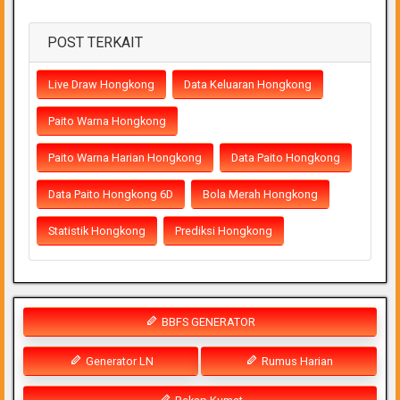
POST TERKAIT
Live Draw Hongkong
Data Keluaran Hongkong
Paito Warna Hongkong
Paito Warna Harian Hongkong
Data Paito Hongkong
Data Paito Hongkong 6D
Bola Merah Hongkong
Statistik Hongkong
Prediksi Hongkong
BBFS GENERATOR
Generator LN
Rumus Harian