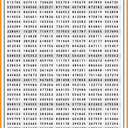
5
1
3
7
6
5
2
6
2
7
0
1
3
4
7
2
6
6
2
5
7
5
5
3
7
5
4
9
1
9
5
6
7
9
7
6
9
7
8
9
3
3
5
6
4
7
2
5
7
3
2
3
3
9
9
9
5
4
4
3
6
5
2
0
3
2
5
2
1
3
8
7
1
7
0
0
0
6
5
7
4
7
8
6
8
7
2
1
8
2
1
6
8
9
0
6
5
2
9
9
3
8
1
5
6
8
6
3
6
9
4
4
5
1
4
0
0
9
9
9
4
6
9
5
2
7
8
5
4
0
6
9
6
3
3
4
3
1
9
1
9
5
2
8
5
8
4
9
1
9
5
5
0
5
7
4
3
6
5
1
6
9
4
7
8
2
6
8
5
5
1
2
1
2
3
4
1
2
3
9
8
8
9
7
3
8
7
4
2
8
6
4
2
7
8
6
2
0
8
4
0
6
6
5
0
3
4
2
1
3
1
0
3
3
3
6
9
7
1
1
3
3
9
3
3
5
2
3
8
2
1
2
8
1
8
9
4
4
3
3
3
1
0
8
8
2
2
4
2
8
9
8
7
8
2
9
5
4
9
4
0
8
8
2
2
4
7
2
6
1
9
5
5
2
3
4
2
7
2
9
8
5
4
8
6
1
7
2
9
5
5
6
4
1
2
2
8
6
9
1
1
1
5
2
5
7
9
7
7
1
0
9
7
7
5
7
3
7
5
5
3
8
4
5
1
7
8
7
6
0
1
0
6
5
5
1
3
3
7
6
9
0
9
2
8
0
0
6
8
5
2
1
4
8
2
8
1
7
7
4
5
1
0
1
4
8
0
7
0
4
4
4
3
5
6
3
3
6
3
5
8
7
1
1
2
4
4
4
2
0
9
9
2
6
7
9
8
8
7
2
8
9
2
8
2
1
6
1
8
0
0
7
7
7
9
1
9
6
9
6
1
7
5
9
7
9
7
4
1
2
1
7
7
5
8
9
0
6
9
8
8
4
5
2
3
4
3
7
1
5
8
5
5
0
5
5
1
9
7
3
6
9
6
0
6
2
7
5
3
8
9
6
2
6
3
9
0
4
7
1
1
1
2
0
7
3
4
5
7
3
4
1
9
0
1
0
1
1
8
6
2
8
7
6
6
6
0
0
1
3
4
6
9
2
0
5
1
6
6
5
1
4
5
5
1
7
1
8
0
3
8
2
0
5
4
7
8
2
1
5
0
8
5
3
3
6
6
7
5
3
5
2
7
5
1
2
4
9
5
5
7
3
8
7
3
2
5
5
5
4
2
4
1
5
0
9
4
2
3
9
3
4
7
0
3
0
2
2
4
4
8
1
8
9
8
5
4
8
2
8
7
6
4
5
9
7
9
5
5
1
1
1
7
0
7
7
8
3
0
1
7
1
8
4
5
5
6
7
2
9
0
4
9
6
7
7
5
5
2
8
5
3
4
7
8
7
0
6
8
0
8
1
0
3
5
7
9
7
1
4
9
3
3
0
3
4
8
9
4
4
1
5
8
8
6
3
4
4
8
2
2
3
4
0
0
0
8
1
7
6
5
4
9
5
3
6
7
7
5
3
2
6
1
4
2
9
2
0
7
0
9
2
6
8
9
9
7
2
9
1
1
6
8
9
8
9
8
8
1
9
9
7
9
3
3
4
4
9
8
0
5
5
4
3
7
8
7
2
9
2
8
3
7
3
6
9
7
6
1
9
8
9
8
4
7
8
5
5
7
3
7
3
1
1
6
5
2
3
2
7
2
7
4
2
8
6
2
8
0
0
0
2
4
5
1
7
1
8
9
6
7
6
9
5
5
2
8
1
4
9
8
8
1
9
7
8
5
0
5
6
3
4
5
0
4
4
0
5
8
5
8
0
8
3
9
4
5
8
2
1
9
9
9
5
8
6
5
2
7
8
2
0
6
6
0
5
1
4
2
8
1
9
5
2
1
0
0
0
1
2
2
7
7
2
9
3
3
0
2
5
4
9
6
5
1
0
9
4
4
3
3
5
0
0
3
3
4
7
7
3
8
3
2
6
4
4
1
3
5
8
7
7
2
9
8
6
5
1
6
0
5
0
4
4
4
9
4
1
7
4
2
3
5
0
9
6
4
1
0
9
5
4
5
6
2
9
3
2
3
5
2
7
2
2
6
1
7
3
1
5
5
6
4
7
0
7
8
3
5
7
0
6
6
3
5
3
3
8
4
3
7
8
7
1
5
1
6
4
8
7
0
8
3
2
6
4
0
9
0
3
3
6
6
5
6
0
5
5
2
1
4
5
4
8
3
1
3
0
5
4
0
4
6
5
9
8
0
9
9
8
5
8
9
1
3
4
7
4
4
3
5
3
8
0
5
5
8
7
8
6
5
6
0
3
7
6
4
3
7
7
3
1
6
7
8
3
2
4
0
2
2
6
7
5
5
3
8
2
2
0
4
5
6
1
7
6
8
9
8
1
8
9
2
2
0
2
6
0
6
3
3
8
7
0
1
1
8
0
4
9
2
2
4
5
5
0
2
3
5
8
1
6
7
4
9
2
2
8
6
9
1
5
3
8
5
3
3
6
9
2
2
3
8
4
2
0
6
6
4
8
6
2
6
5
2
9
2
1
8
6
5
2
5
3
1
9
8
5
4
3
1
1
7
6
1
7
5
9
9
7
9
9
9
5
2
1
6
0
3
3
0
1
5
9
3
6
9
8
2
0
8
4
0
4
6
0
4
2
8
2
1
5
5
7
3
5
9
5
6
1
4
4
6
6
3
3
0
4
8
2
4
6
3
6
2
4
6
9
6
7
5
9
9
4
8
3
9
5
3
1
7
8
6
2
9
9
3
2
9
2
2
6
7
9
7
0
7
2
2
7
2
9
4
4