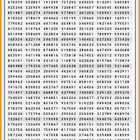
6
7
0
3
3
9
3
3
0
2
8
0
7
7
1
9
1
2
9
9
9
7
3
7
2
9
3
3
0
4
9
3
5
9
5
3
1
2
2
9
1
1
5
4
0
3
8
9
8
4
2
3
2
4
6
1
3
2
5
9
5
9
5
6
8
9
9
3
8
2
7
2
6
8
4
7
2
6
9
4
6
0
7
7
8
3
6
0
4
5
9
8
5
8
8
6
9
6
8
5
1
4
8
7
6
2
6
5
2
7
4
2
4
7
0
0
9
8
8
9
7
7
8
6
1
7
2
6
1
2
5
6
2
1
3
0
9
0
1
1
0
1
5
0
3
9
3
0
1
0
3
5
0
5
2
1
8
6
1
9
1
4
3
4
6
6
2
8
1
9
5
1
9
9
9
1
7
0
6
6
9
6
3
5
3
4
8
3
2
1
6
3
9
1
1
2
7
7
9
5
8
2
1
6
4
6
5
2
4
6
6
4
7
1
8
6
5
6
5
4
8
1
5
6
3
4
6
9
0
2
2
1
8
2
1
4
4
8
3
7
5
5
3
1
4
6
1
3
3
3
0
3
0
1
0
7
6
4
1
4
8
1
2
2
5
7
4
1
4
0
6
9
6
2
5
1
3
2
0
2
0
6
9
2
2
2
4
4
6
6
3
8
9
8
6
3
1
0
9
8
8
3
5
8
6
0
9
9
2
0
2
8
3
4
7
4
6
9
0
0
2
2
4
8
0
6
5
1
6
7
8
0
8
9
9
9
5
9
0
9
4
2
6
1
6
5
3
3
4
7
6
2
2
1
7
4
2
3
4
6
7
3
0
3
4
5
6
9
9
9
9
1
4
0
4
5
2
7
0
2
7
2
6
3
9
2
7
3
4
2
6
8
6
0
8
3
0
4
4
6
7
1
2
6
8
5
8
2
8
8
1
0
1
3
5
4
7
4
3
7
8
2
6
0
2
2
4
5
3
9
6
7
0
7
3
5
9
9
0
5
5
9
8
4
5
6
5
2
9
1
7
5
0
3
3
8
7
4
8
0
9
9
5
1
9
8
3
6
9
2
8
6
0
4
3
7
6
4
7
4
3
9
3
4
6
2
6
8
8
7
6
5
3
5
9
1
1
9
4
1
1
9
8
8
4
8
4
8
1
6
7
1
7
3
8
1
8
9
9
6
7
4
5
3
8
4
5
5
3
1
2
3
5
7
0
3
2
9
2
8
1
0
1
5
1
6
7
3
9
1
1
8
9
3
4
1
0
1
2
3
1
1
0
8
7
0
7
6
2
2
6
2
6
8
8
1
9
7
6
6
3
7
1
0
8
7
4
2
4
8
0
4
8
8
7
1
7
9
2
3
6
9
3
9
7
4
6
5
2
0
5
2
4
2
8
1
2
2
3
5
3
2
5
2
0
5
7
2
5
7
9
2
1
4
6
8
5
1
8
7
6
5
0
5
4
6
2
2
2
9
2
2
0
0
9
5
4
9
4
6
2
6
1
3
4
3
6
5
8
2
5
7
1
3
6
3
7
2
9
4
6
2
9
1
1
2
2
9
9
4
4
0
4
2
0
0
8
6
0
6
6
9
0
5
3
3
6
2
6
9
1
6
4
1
4
8
7
0
0
8
8
6
7
6
2
0
0
0
8
1
5
0
3
2
5
9
8
8
9
6
2
8
1
0
4
6
5
8
4
0
9
9
0
0
1
1
9
0
7
5
1
4
5
8
5
8
1
9
1
1
0
5
8
3
3
8
2
6
3
1
7
2
8
1
7
9
1
6
7
5
3
8
3
0
8
3
3
6
6
0
2
7
6
7
4
5
5
8
6
9
1
1
6
1
6
4
5
6
2
2
3
1
0
1
6
7
0
7
4
6
5
5
1
7
9
1
4
9
7
7
3
2
3
6
8
1
9
6
6
8
8
7
0
7
4
2
7
9
8
5
4
7
4
0
0
8
3
2
3
2
9
1
2
0
2
2
9
9
2
7
0
7
7
0
4
5
0
9
9
1
6
8
7
3
0
3
4
9
4
8
5
1
6
4
6
3
2
0
4
4
3
0
0
6
7
7
5
2
7
6
2
9
2
2
2
5
5
4
4
8
3
2
1
8
8
9
5
5
3
2
1
4
2
0
2
8
5
7
4
7
9
7
9
3
4
7
5
7
3
5
1
9
2
2
0
2
9
4
9
4
3
8
2
6
9
8
0
3
6
9
3
7
8
2
7
0
7
8
6
2
3
4
4
8
4
6
5
2
7
1
8
7
6
7
5
0
0
0
4
5
8
7
3
5
8
8
5
6
7
8
2
1
0
5
7
0
1
7
8
2
3
4
5
2
6
8
1
7
3
7
9
6
6
5
5
5
6
3
1
4
2
9
5
0
0
2
2
3
5
0
3
0
8
8
2
1
2
7
8
9
8
8
5
8
9
7
6
4
7
2
2
6
5
1
6
5
4
7
4
2
2
4
1
1
9
0
9
0
9
3
9
9
2
9
9
9
2
9
6
4
9
3
3
9
0
4
0
7
6
4
6
2
0
5
8
7
6
5
7
0
6
3
0
3
1
0
3
6
9
0
9
8
7
3
8
6
7
4
1
0
2
9
3
6
9
8
0
5
1
5
1
6
5
3
3
7
9
5
5
3
9
7
6
1
0
1
1
5
2
7
5
6
2
6
0
0
6
2
3
5
7
5
0
9
4
9
4
8
1
7
7
6
0
6
0
6
5
0
7
0
7
6
4
9
4
2
0
2
0
5
0
4
5
2
7
3
8
7
2
4
0
4
9
8
5
0
0
9
9
1
4
7
0
0
8
8
6
4
6
3
6
5
2
3
7
4
6
7
0
7
0
3
9
4
8
8
7
6
1
8
5
0
9
9