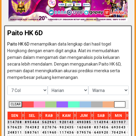
Paito HK 6D
Paito HK 6D
menampilkan data lengkap dari hasil togel
Hongkong dengan enam digit angka. Alat ini memudahkan
pemain dalam mengamati dan menganalisis pola keluaran
secara lebih mendalam. Dengan menggunakan Paito HK 6D,
pemain dapat meningkatkan akurasi prediksi mereka serta
memperbesar peluang kemenangan.
CLEAR
SEN
SEL
RAB
KAM
JUM
SAB
MIN
D
D
D
D
D
D
D
3
1
4
7
0
8
8
8
9
5
4
6
4
1
5
6
2
9
6
1
7
9
2
0
1
4
3
7
4
9
0
3
8
5
4
1
1
4
3
9
4
4
4
3
1
9
0
7
7
5
7
0
6
2
3
5
7
0
4
3
8
2
1
0
2
7
0
7
6
4
9
0
2
4
3
5
8
1
6
3
6
0
8
8
8
3
7
4
5
6
2
6
9
3
0
4
3
7
2
4
8
3
1
1
2
5
8
0
7
6
1
7
4
5
1
9
6
0
6
1
1
7
4
3
6
9
0
7
9
5
7
6
4
6
4
0
9
2
0
2
7
0
4
2
9
4
4