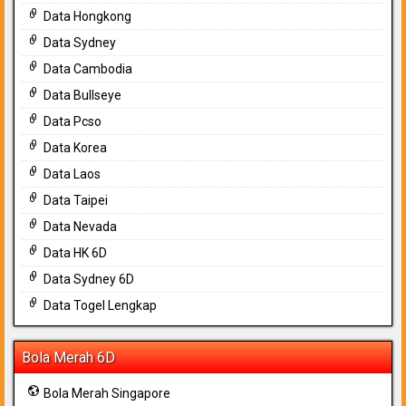
Data Hongkong
Data Sydney
Data Cambodia
Data Bullseye
Data Pcso
Data Korea
Data Laos
Data Taipei
Data Nevada
Data HK 6D
Data Sydney 6D
Data Togel Lengkap
Bola Merah 6D
Bola Merah Singapore