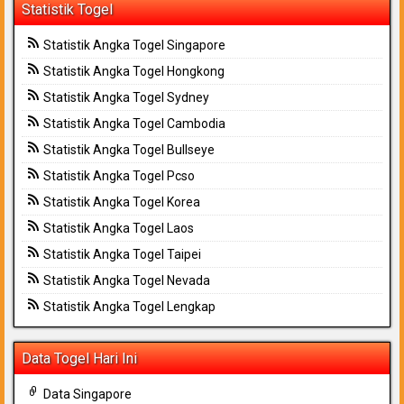
Statistik Togel
Statistik Angka Togel Singapore
Statistik Angka Togel Hongkong
Statistik Angka Togel Sydney
Statistik Angka Togel Cambodia
Statistik Angka Togel Bullseye
Statistik Angka Togel Pcso
Statistik Angka Togel Korea
Statistik Angka Togel Laos
Statistik Angka Togel Taipei
Statistik Angka Togel Nevada
Statistik Angka Togel Lengkap
Data Togel Hari Ini
Data Singapore