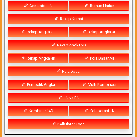
Generator LN
Rumus Harian
Rekap Kumat
Rekap Angka CT
Rekap Angka 3D
Rekap Angka 2D
Rekap Angka 4D
Pola Dasar All
Pola Dasar
Pembalik Angka
Multi Kombinasi
LN vs DN
Kombinasi 4D
Kolaborasi LN
Kalkulator Togel