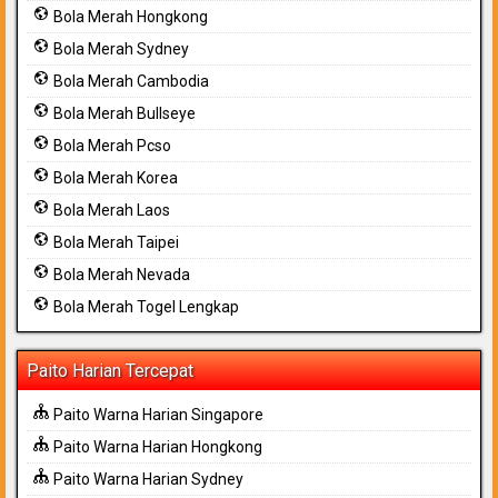
Bola Merah Hongkong
Bola Merah Sydney
Bola Merah Cambodia
Bola Merah Bullseye
Bola Merah Pcso
Bola Merah Korea
Bola Merah Laos
Bola Merah Taipei
Bola Merah Nevada
Bola Merah Togel Lengkap
Paito Harian Tercepat
Paito Warna Harian Singapore
Paito Warna Harian Hongkong
Paito Warna Harian Sydney