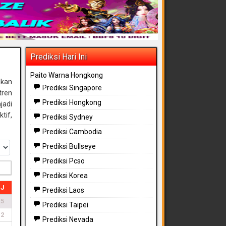
Prediksi Hari Ini
Paito Warna Hongkong
lkan
Prediksi Singapore
tren
Prediksi Hongkong
jadi
tif,
Prediksi Sydney
Prediksi Cambodia
Prediksi Bullseye
Prediksi Pcso
Prediksi Korea
J
Prediksi Laos
5
Prediksi Taipei
2
Prediksi Nevada