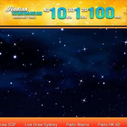
Draw SGP
Live Draw Sydney
Paito Warna
Paito HK 6D