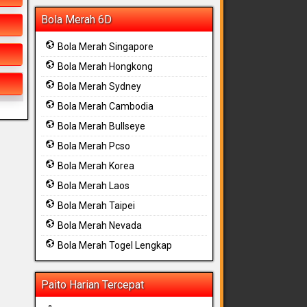
Bola Merah 6D
Bola Merah Singapore
Bola Merah Hongkong
Bola Merah Sydney
Bola Merah Cambodia
Bola Merah Bullseye
Bola Merah Pcso
Bola Merah Korea
Bola Merah Laos
Bola Merah Taipei
Bola Merah Nevada
Bola Merah Togel Lengkap
Paito Harian Tercepat