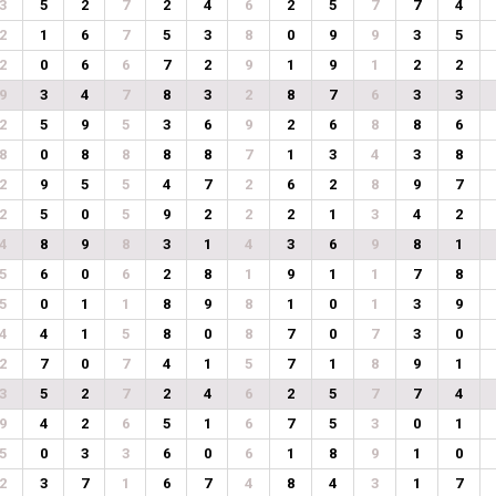
3
5
2
7
2
4
6
2
5
7
7
4
2
1
6
7
5
3
8
0
9
9
3
5
2
0
6
6
7
2
9
1
9
1
2
2
9
3
4
7
8
3
2
8
7
6
3
3
2
5
9
5
3
6
9
2
6
8
8
6
8
0
8
8
8
8
7
1
3
4
3
8
2
9
5
5
4
7
2
6
2
8
9
7
2
5
0
5
9
2
2
2
1
3
4
2
4
8
9
8
3
1
4
3
6
9
8
1
5
6
0
6
2
8
1
9
1
1
7
8
5
0
1
1
8
9
8
1
0
1
3
9
4
4
1
5
8
0
8
7
0
7
3
0
2
7
0
7
4
1
5
7
1
8
9
1
3
5
2
7
2
4
6
2
5
7
7
4
9
4
2
6
5
1
6
7
5
3
0
1
5
0
3
3
6
0
6
1
8
9
1
0
2
3
7
1
6
7
4
8
4
3
1
7