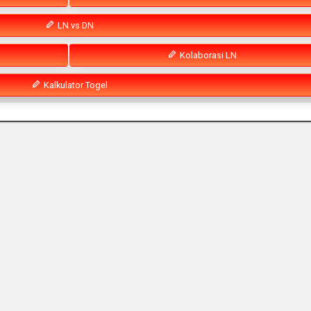
LN vs DN
Kolaborasi LN
Kalkulator Togel