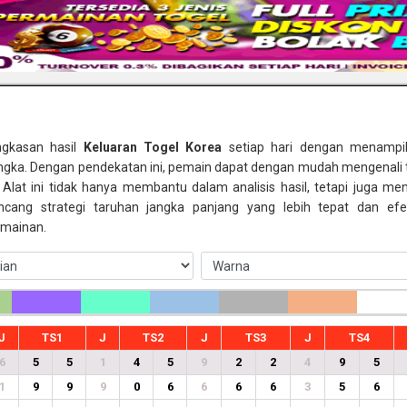
gkasan hasil
Keluaran Togel Korea
setiap hari dengan menampi
 angka. Dengan pendekatan ini, pemain dapat dengan mudah mengenali 
Alat ini tidak hanya membantu dalam analisis hasil, tetapi juga men
ang strategi taruhan jangka panjang yang lebih tepat dan efek
rmainan.
J
TS1
J
TS2
J
TS3
J
TS4
6
5
5
1
4
5
9
2
2
4
9
5
1
9
9
9
0
6
6
6
6
3
5
6