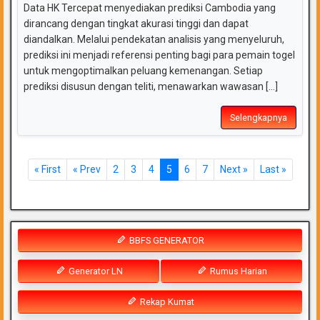
Data HK Tercepat menyediakan prediksi Cambodia yang
dirancang dengan tingkat akurasi tinggi dan dapat
diandalkan. Melalui pendekatan analisis yang menyeluruh,
prediksi ini menjadi referensi penting bagi para pemain togel
untuk mengoptimalkan peluang kemenangan. Setiap
prediksi disusun dengan teliti, menawarkan wawasan [...]
Selengkapnya
« First
« Prev
2
3
4
5
6
7
Next »
Last »
BBFS GENERATOR
Generator LN
Rumus Harian
Rekap Kumat