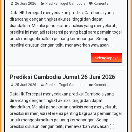
26 Juni 2026
Prediksi Togel Cambodia
Komentar
Data HK Tercepat menyediakan prediksi Cambodia yang
dirancang dengan tingkat akurasi tinggi dan dapat
diandalkan. Melalui pendekatan analisis yang menyeluruh,
prediksi ini menjadi referensi penting bagi para pemain togel
untuk mengoptimalkan peluang kemenangan. Setiap
prediksi disusun dengan teliti, menawarkan wawasan [...]
Selengkapnya
Prediksi Cambodia Jumat 26 Juni 2026
25 Juni 2026
Prediksi Togel Cambodia
Komentar
Data HK Tercepat menyediakan prediksi Cambodia yang
dirancang dengan tingkat akurasi tinggi dan dapat
diandalkan. Melalui pendekatan analisis yang menyeluruh,
prediksi ini menjadi referensi penting bagi para pemain togel
untuk mengoptimalkan peluang kemenangan. Setiap
prediksi disusun dengan teliti, menawarkan wawasan [...]