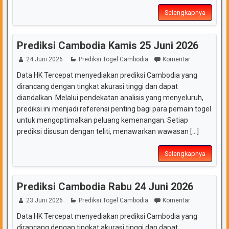
Selengkapnya
Prediksi Cambodia Kamis 25 Juni 2026
24 Juni 2026
Prediksi Togel Cambodia
Komentar
Data HK Tercepat menyediakan prediksi Cambodia yang
dirancang dengan tingkat akurasi tinggi dan dapat
diandalkan. Melalui pendekatan analisis yang menyeluruh,
prediksi ini menjadi referensi penting bagi para pemain togel
untuk mengoptimalkan peluang kemenangan. Setiap
prediksi disusun dengan teliti, menawarkan wawasan [...]
Selengkapnya
Prediksi Cambodia Rabu 24 Juni 2026
23 Juni 2026
Prediksi Togel Cambodia
Komentar
Data HK Tercepat menyediakan prediksi Cambodia yang
dirancang dengan tingkat akurasi tinggi dan dapat