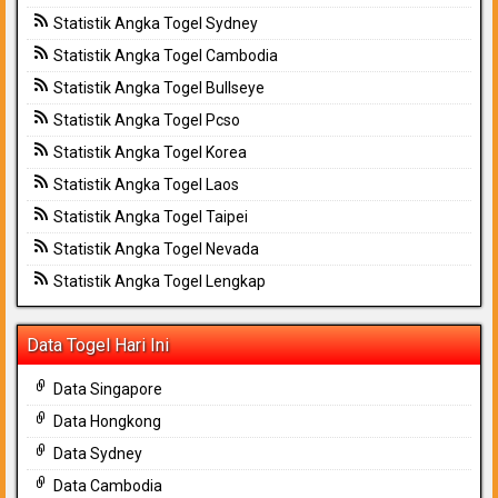
Statistik Angka Togel Sydney
Statistik Angka Togel Cambodia
Statistik Angka Togel Bullseye
Statistik Angka Togel Pcso
Statistik Angka Togel Korea
Statistik Angka Togel Laos
Statistik Angka Togel Taipei
Statistik Angka Togel Nevada
Statistik Angka Togel Lengkap
Data Togel Hari Ini
Data Singapore
Data Hongkong
Data Sydney
Data Cambodia