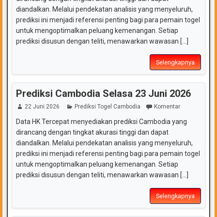
diandalkan. Melalui pendekatan analisis yang menyeluruh,
prediksi ini menjadi referensi penting bagi para pemain togel
untuk mengoptimalkan peluang kemenangan. Setiap
prediksi disusun dengan teliti, menawarkan wawasan [...]
Selengkapnya
Prediksi Cambodia Selasa 23 Juni 2026
22 Juni 2026
Prediksi Togel Cambodia
Komentar
Data HK Tercepat menyediakan prediksi Cambodia yang
dirancang dengan tingkat akurasi tinggi dan dapat
diandalkan. Melalui pendekatan analisis yang menyeluruh,
prediksi ini menjadi referensi penting bagi para pemain togel
untuk mengoptimalkan peluang kemenangan. Setiap
prediksi disusun dengan teliti, menawarkan wawasan [...]
Selengkapnya