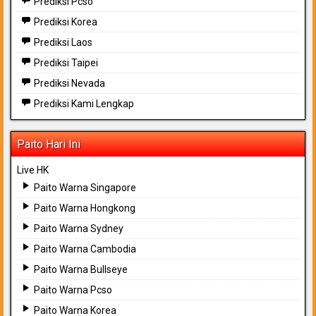
Prediksi Pcso
Prediksi Korea
Prediksi Laos
Prediksi Taipei
Prediksi Nevada
Prediksi Kami Lengkap
Paito Hari Ini
Live HK
Paito Warna Singapore
Paito Warna Hongkong
Paito Warna Sydney
Paito Warna Cambodia
Paito Warna Bullseye
Paito Warna Pcso
Paito Warna Korea