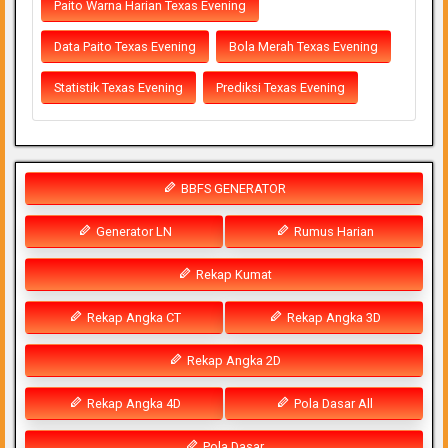
Paito Warna Harian Texas Evening
Data Paito Texas Evening
Bola Merah Texas Evening
Statistik Texas Evening
Prediksi Texas Evening
BBFS GENERATOR
Generator LN
Rumus Harian
Rekap Kumat
Rekap Angka CT
Rekap Angka 3D
Rekap Angka 2D
Rekap Angka 4D
Pola Dasar All
Pola Dasar