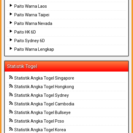
Paito Warna Laos
Paito Warna Taipei
Paito Warna Nevada
Paito HK 6D
Paito Sydney 6D
Paito Warna Lengkap
Statistik Togel
Statistik Angka Togel Singapore
Statistik Angka Togel Hongkong
Statistik Angka Togel Sydney
Statistik Angka Togel Cambodia
Statistik Angka Togel Bullseye
Statistik Angka Togel Pcso
Statistik Angka Togel Korea