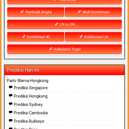
Pembalik Angka
Multi Kombinasi
LN vs DN
Kombinasi 4D
Kolaborasi LN
Kalkulator Togel
Prediksi Hari Ini
Paito Warna Hongkong
Prediksi Singapore
Prediksi Hongkong
Prediksi Sydney
Prediksi Cambodia
Prediksi Bullseye