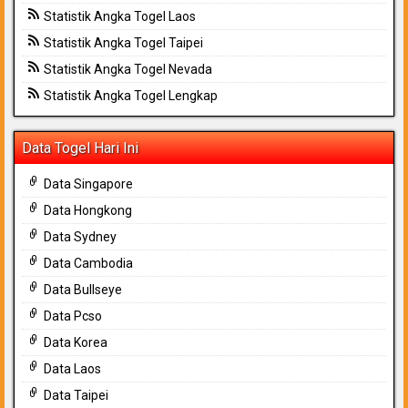
Statistik Angka Togel Laos
Statistik Angka Togel Taipei
Statistik Angka Togel Nevada
Statistik Angka Togel Lengkap
Data Togel Hari Ini
Data Singapore
Data Hongkong
Data Sydney
Data Cambodia
Data Bullseye
Data Pcso
Data Korea
Data Laos
Data Taipei