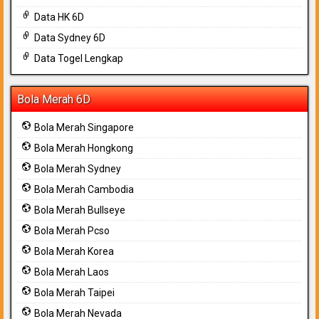
Data HK 6D
Data Sydney 6D
Data Togel Lengkap
Bola Merah 6D
Bola Merah Singapore
Bola Merah Hongkong
Bola Merah Sydney
Bola Merah Cambodia
Bola Merah Bullseye
Bola Merah Pcso
Bola Merah Korea
Bola Merah Laos
Bola Merah Taipei
Bola Merah Nevada