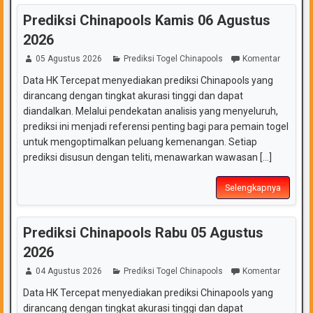
Prediksi Chinapools Kamis 06 Agustus
2026
05 Agustus 2026
Prediksi Togel Chinapools
Komentar
Data HK Tercepat menyediakan prediksi Chinapools yang
dirancang dengan tingkat akurasi tinggi dan dapat
diandalkan. Melalui pendekatan analisis yang menyeluruh,
prediksi ini menjadi referensi penting bagi para pemain togel
untuk mengoptimalkan peluang kemenangan. Setiap
prediksi disusun dengan teliti, menawarkan wawasan [...]
Selengkapnya
Prediksi Chinapools Rabu 05 Agustus
2026
04 Agustus 2026
Prediksi Togel Chinapools
Komentar
Data HK Tercepat menyediakan prediksi Chinapools yang
dirancang dengan tingkat akurasi tinggi dan dapat