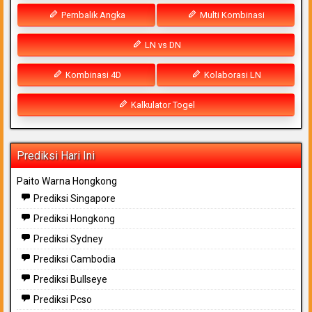
Pembalik Angka
Multi Kombinasi
LN vs DN
Kombinasi 4D
Kolaborasi LN
Kalkulator Togel
Prediksi Hari Ini
Paito Warna Hongkong
Prediksi Singapore
Prediksi Hongkong
Prediksi Sydney
Prediksi Cambodia
Prediksi Bullseye
Prediksi Pcso