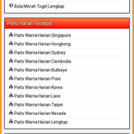
Bola Merah Togel Lengkap
Paito Harian Tercepat
Paito Warna Harian Singapore
Paito Warna Harian Hongkong
Paito Warna Harian Sydney
Paito Warna Harian Cambodia
Paito Warna Harian Bullseye
Paito Warna Harian Pcso
Paito Warna Harian Korea
Paito Warna Harian Laos
Paito Warna Harian Taipei
Paito Warna Harian Nevada
Paito Warna Harian Lengkap