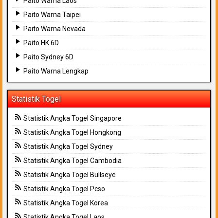
Paito Warna Laos
Paito Warna Taipei
Paito Warna Nevada
Paito HK 6D
Paito Sydney 6D
Paito Warna Lengkap
Statistik Togel
Statistik Angka Togel Singapore
Statistik Angka Togel Hongkong
Statistik Angka Togel Sydney
Statistik Angka Togel Cambodia
Statistik Angka Togel Bullseye
Statistik Angka Togel Pcso
Statistik Angka Togel Korea
Statistik Angka Togel Laos