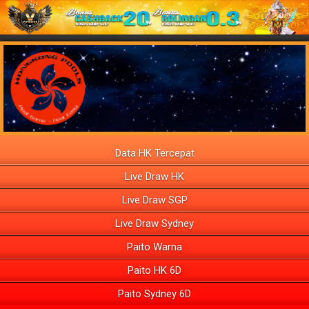
Data HK Tercepat
Live Draw HK
Live Draw SGP
Live Draw Sydney
Paito Warna
Paito HK 6D
Paito Sydney 6D