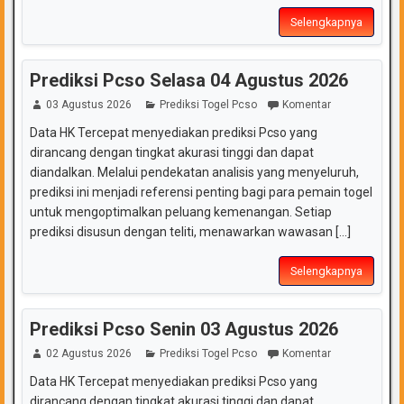
Selengkapnya
Prediksi Pcso Selasa 04 Agustus 2026
03 Agustus 2026
Prediksi Togel Pcso
Komentar
Data HK Tercepat menyediakan prediksi Pcso yang
dirancang dengan tingkat akurasi tinggi dan dapat
diandalkan. Melalui pendekatan analisis yang menyeluruh,
prediksi ini menjadi referensi penting bagi para pemain togel
untuk mengoptimalkan peluang kemenangan. Setiap
prediksi disusun dengan teliti, menawarkan wawasan [...]
Selengkapnya
Prediksi Pcso Senin 03 Agustus 2026
02 Agustus 2026
Prediksi Togel Pcso
Komentar
Data HK Tercepat menyediakan prediksi Pcso yang
dirancang dengan tingkat akurasi tinggi dan dapat