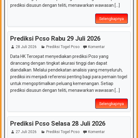
prediksi disusun dengan teliti, menawarkan wawasan [...]
Selengkapnya
Prediksi Pcso Rabu 29 Juli 2026
28 Juli 2026
Prediksi Togel Pcso
Komentar
Data HK Tercepat menyediakan prediksi Pcso yang
dirancang dengan tingkat akurasi tinggi dan dapat
diandalkan. Melalui pendekatan analisis yang menyeluruh,
prediksi ini menjadi referensi penting bagi para pemain togel
untuk mengoptimalkan peluang kemenangan. Setiap
prediksi disusun dengan teliti, menawarkan wawasan [...]
Selengkapnya
Prediksi Pcso Selasa 28 Juli 2026
27 Juli 2026
Prediksi Togel Pcso
Komentar