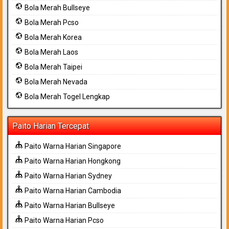
Bola Merah Bullseye
Bola Merah Pcso
Bola Merah Korea
Bola Merah Laos
Bola Merah Taipei
Bola Merah Nevada
Bola Merah Togel Lengkap
Paito Harian Tercepat
Paito Warna Harian Singapore
Paito Warna Harian Hongkong
Paito Warna Harian Sydney
Paito Warna Harian Cambodia
Paito Warna Harian Bullseye
Paito Warna Harian Pcso