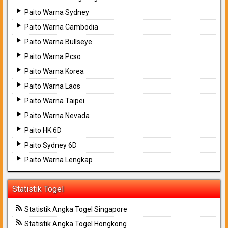
Paito Warna Sydney
Paito Warna Cambodia
Paito Warna Bullseye
Paito Warna Pcso
Paito Warna Korea
Paito Warna Laos
Paito Warna Taipei
Paito Warna Nevada
Paito HK 6D
Paito Sydney 6D
Paito Warna Lengkap
Statistik Togel
Statistik Angka Togel Singapore
Statistik Angka Togel Hongkong