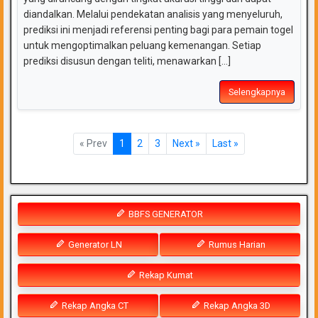
diandalkan. Melalui pendekatan analisis yang menyeluruh,
prediksi ini menjadi referensi penting bagi para pemain togel
untuk mengoptimalkan peluang kemenangan. Setiap
prediksi disusun dengan teliti, menawarkan [...]
Selengkapnya
« Prev
1
2
3
Next »
Last »
BBFS GENERATOR
Generator LN
Rumus Harian
Rekap Kumat
Rekap Angka CT
Rekap Angka 3D