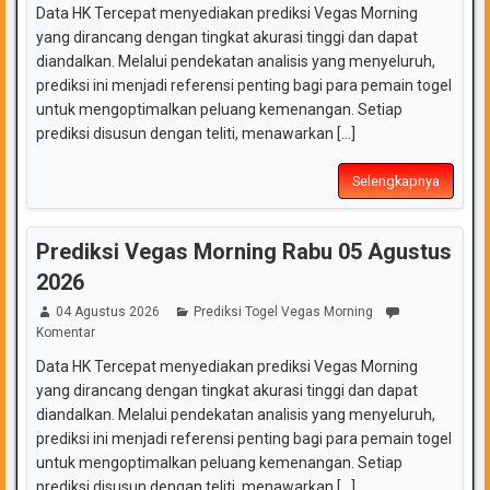
Data HK Tercepat menyediakan prediksi Vegas Morning
yang dirancang dengan tingkat akurasi tinggi dan dapat
diandalkan. Melalui pendekatan analisis yang menyeluruh,
prediksi ini menjadi referensi penting bagi para pemain togel
untuk mengoptimalkan peluang kemenangan. Setiap
prediksi disusun dengan teliti, menawarkan [...]
Selengkapnya
Prediksi Vegas Morning Rabu 05 Agustus
2026
04 Agustus 2026
Prediksi Togel Vegas Morning
Komentar
Data HK Tercepat menyediakan prediksi Vegas Morning
yang dirancang dengan tingkat akurasi tinggi dan dapat
diandalkan. Melalui pendekatan analisis yang menyeluruh,
prediksi ini menjadi referensi penting bagi para pemain togel
untuk mengoptimalkan peluang kemenangan. Setiap
prediksi disusun dengan teliti, menawarkan [...]