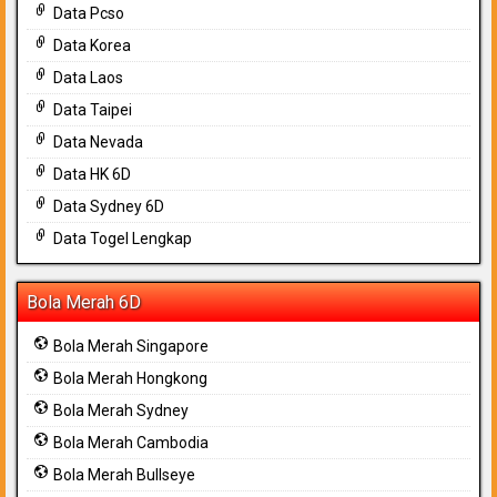
Data Pcso
Data Korea
Data Laos
Data Taipei
Data Nevada
Data HK 6D
Data Sydney 6D
Data Togel Lengkap
Bola Merah 6D
Bola Merah Singapore
Bola Merah Hongkong
Bola Merah Sydney
Bola Merah Cambodia
Bola Merah Bullseye