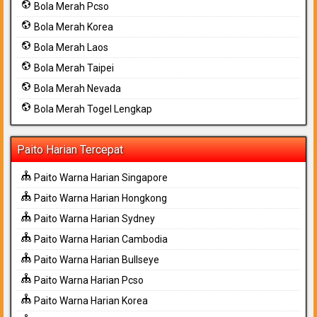
Bola Merah Pcso
Bola Merah Korea
Bola Merah Laos
Bola Merah Taipei
Bola Merah Nevada
Bola Merah Togel Lengkap
Paito Harian Tercepat
Paito Warna Harian Singapore
Paito Warna Harian Hongkong
Paito Warna Harian Sydney
Paito Warna Harian Cambodia
Paito Warna Harian Bullseye
Paito Warna Harian Pcso
Paito Warna Harian Korea