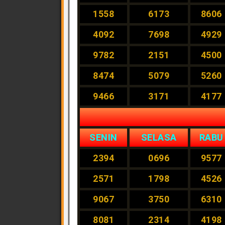
1558
6173
8606
4092
7698
4929
9782
2151
4500
8474
5079
5260
9466
3171
4177
SENIN
SELASA
RABU
2394
0696
9577
2571
1798
4526
9067
3750
6310
8081
2314
4198