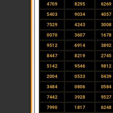
4709
8295
6269
5403
9034
4057
7529
4243
3008
0070
3607
1678
9512
6914
3892
8447
8219
2745
5142
9546
9812
2004
0533
0439
3484
0806
0584
7442
3928
9527
7990
1817
6248