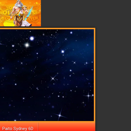
Paito Sydney 6D