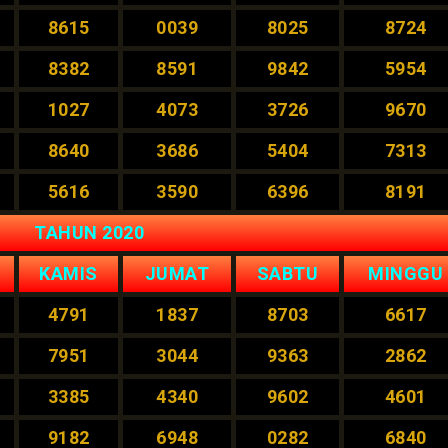
8615
0039
8025
8724
8382
8591
9842
5954
1027
4073
3726
9670
8640
3686
5404
7313
5616
3590
6396
8191
TAHUN 2020
KAMIS
JUMAT
SABTU
MINGGU
4791
1837
8703
6617
7951
3044
9363
2862
3385
4340
9602
4601
9182
6948
0282
6840