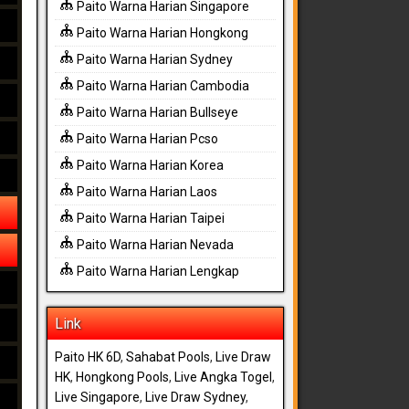
Paito Warna Harian Singapore
Paito Warna Harian Hongkong
Paito Warna Harian Sydney
Paito Warna Harian Cambodia
Paito Warna Harian Bullseye
Paito Warna Harian Pcso
Paito Warna Harian Korea
Paito Warna Harian Laos
Paito Warna Harian Taipei
Paito Warna Harian Nevada
Paito Warna Harian Lengkap
Link
Paito HK 6D
,
Sahabat Pools
,
Live Draw
HK
,
Hongkong Pools
,
Live Angka Togel
,
Live Singapore
,
Live Draw Sydney
,