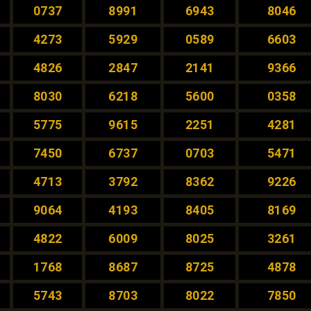
0737
8991
6943
8046
4273
5929
0589
6603
4826
2847
2141
9366
8030
6218
5600
0358
5775
9615
2251
4281
7450
6737
0703
5471
4713
3792
8362
9226
9064
4193
8405
8169
4822
6009
8025
3261
1768
8687
8725
4878
5743
8703
8022
7850