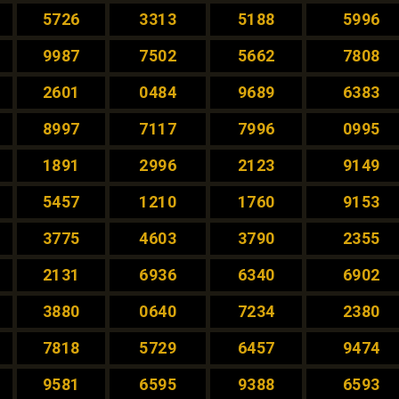
5726
3313
5188
5996
9987
7502
5662
7808
2601
0484
9689
6383
8997
7117
7996
0995
1891
2996
2123
9149
5457
1210
1760
9153
3775
4603
3790
2355
2131
6936
6340
6902
3880
0640
7234
2380
7818
5729
6457
9474
9581
6595
9388
6593