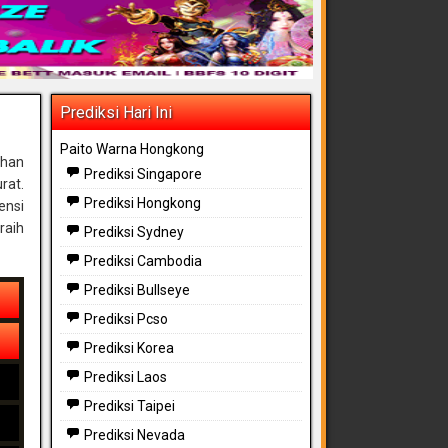
Prediksi Hari Ini
Paito Warna Hongkong
ihan
Prediksi Singapore
rat.
Prediksi Hongkong
ensi
raih
Prediksi Sydney
Prediksi Cambodia
Prediksi Bullseye
Prediksi Pcso
Prediksi Korea
Prediksi Laos
Prediksi Taipei
Prediksi Nevada