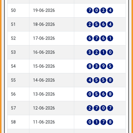
50
19-06-2026
7
0
2
4
51
18-06-2026
2
5
6
4
52
17-06-2026
6
7
6
1
53
16-06-2026
3
2
1
0
54
15-06-2026
8
3
9
5
55
14-06-2026
4
5
5
8
56
13-06-2026
0
5
6
8
57
12-06-2026
2
7
0
7
58
11-06-2026
0
1
7
8