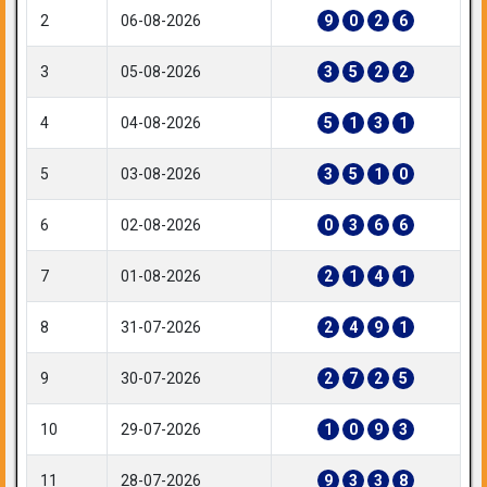
2
06-08-2026
9
0
2
6
3
05-08-2026
3
5
2
2
4
04-08-2026
5
1
3
1
5
03-08-2026
3
5
1
0
6
02-08-2026
0
3
6
6
7
01-08-2026
2
1
4
1
8
31-07-2026
2
4
9
1
9
30-07-2026
2
7
2
5
10
29-07-2026
1
0
9
3
11
28-07-2026
9
3
3
8