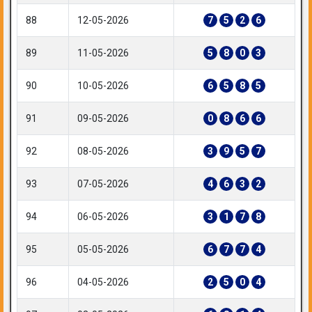
88
12-05-2026
7
5
2
6
89
11-05-2026
5
8
0
3
90
10-05-2026
6
5
8
5
91
09-05-2026
0
8
6
6
92
08-05-2026
3
9
5
7
93
07-05-2026
4
6
3
2
94
06-05-2026
3
1
7
8
95
05-05-2026
6
7
7
4
96
04-05-2026
2
5
0
4