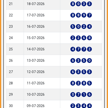
21
18-07-2026
8
0
3
3
22
17-07-2026
8
8
9
7
23
16-07-2026
5
0
2
4
24
15-07-2026
2
2
6
8
25
14-07-2026
4
7
7
2
26
13-07-2026
6
3
5
0
27
12-07-2026
6
3
5
3
28
11-07-2026
8
2
8
5
29
10-07-2026
0
7
1
6
30
09-07-2026
2
3
4
4