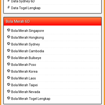
Data Sydney 6D
Data Togel Lengkap
Bola Merah 6D
Bola Merah Singapore
Bola Merah Hongkong
Bola Merah Sydney
Bola Merah Cambodia
Bola Merah Bullseye
Bola Merah Pcso
Bola Merah Korea
Bola Merah Laos
Bola Merah Taipei
Bola Merah Nevada
Bola Merah Togel Lengkap