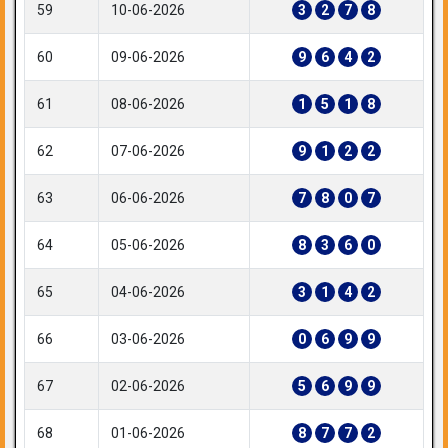
59
10-06-2026
3
2
7
8
60
09-06-2026
9
6
4
2
61
08-06-2026
1
5
1
8
62
07-06-2026
9
1
2
2
63
06-06-2026
7
8
0
7
64
05-06-2026
8
3
6
0
65
04-06-2026
3
1
4
2
66
03-06-2026
0
6
9
9
67
02-06-2026
5
6
9
9
68
01-06-2026
8
7
7
2