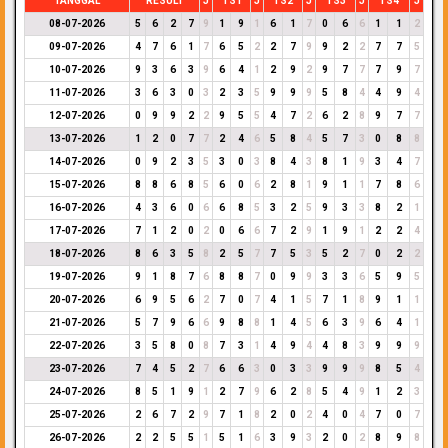
TANGGAL
RESULT
J
TS1
J
TS2
J
TS3
J
TS4
J
08-07-2026
5
6
2
7
9
1
9
1
6
1
7
0
6
6
1
1
2
09-07-2026
4
7
6
1
7
6
5
2
2
7
9
9
2
2
7
7
5
10-07-2026
9
3
6
3
9
6
4
1
2
9
2
9
7
7
7
9
7
11-07-2026
3
6
3
0
3
2
3
5
9
9
9
5
8
4
4
9
4
12-07-2026
0
9
9
2
2
9
5
5
4
7
2
6
2
8
9
7
7
13-07-2026
1
2
0
7
7
2
4
6
5
8
4
5
7
3
0
8
8
14-07-2026
0
9
2
3
5
3
0
3
8
4
3
8
1
9
3
4
7
15-07-2026
8
8
6
8
5
6
0
6
2
8
1
9
1
1
7
8
6
16-07-2026
4
3
6
0
6
6
8
5
3
2
5
9
3
3
8
2
1
17-07-2026
7
1
2
0
2
0
6
6
7
2
9
1
9
1
2
2
4
18-07-2026
8
6
3
5
8
2
5
7
7
5
3
5
2
7
0
2
2
19-07-2026
9
1
8
7
6
8
8
7
0
9
9
3
3
6
5
9
5
20-07-2026
6
9
5
6
2
7
0
7
4
1
5
7
1
8
9
1
1
21-07-2026
5
7
9
6
6
9
8
8
1
4
5
6
3
9
6
4
1
22-07-2026
3
5
8
0
8
7
3
1
4
9
4
4
8
3
9
9
9
23-07-2026
7
4
5
2
7
6
6
3
0
3
3
9
9
9
8
5
4
24-07-2026
8
5
1
9
1
2
7
9
6
2
8
5
4
9
1
2
3
25-07-2026
2
6
7
2
9
7
1
8
2
0
2
4
0
4
7
0
7
26-07-2026
2
2
5
5
1
5
1
6
3
9
3
2
0
2
8
9
8