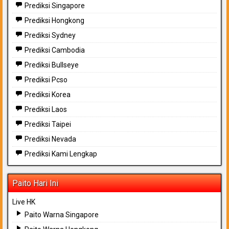
Prediksi Singapore
Prediksi Hongkong
Prediksi Sydney
Prediksi Cambodia
Prediksi Bullseye
Prediksi Pcso
Prediksi Korea
Prediksi Laos
Prediksi Taipei
Prediksi Nevada
Prediksi Kami Lengkap
Paito Hari Ini
Live HK
Paito Warna Singapore