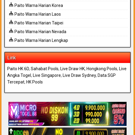
Paito Warna Harian Korea
Paito Warna Harian Laos
Paito Warna Harian Taipei
Paito Warna Harian Nevada
Paito Warna Harian Lengkap
Link
Paito HK 6D
,
Sahabat Pools
,
Live Draw HK
,
Hongkong Pools
,
Live
Angka Togel
,
Live Singapore
,
Live Draw Sydney
,
Data SGP
Tercepat
,
HK Pools