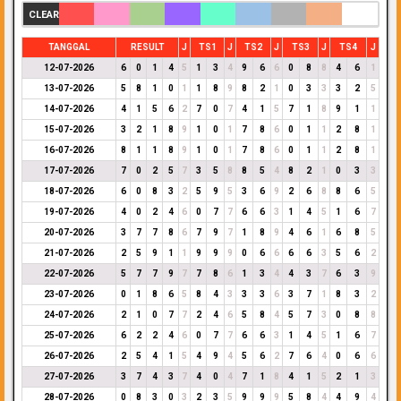
CLEAR
TANGGAL
RESULT
J
TS1
J
TS2
J
TS3
J
TS4
J
12-07-2026
6
0
1
4
5
1
3
4
9
6
6
0
8
8
4
6
1
13-07-2026
5
8
1
0
1
1
8
9
8
2
1
0
3
3
3
2
5
14-07-2026
4
1
5
6
2
7
0
7
4
1
5
7
1
8
9
1
1
15-07-2026
3
2
1
8
9
1
0
1
7
8
6
0
1
1
2
8
1
16-07-2026
8
1
1
8
9
1
0
1
7
8
6
0
1
1
2
8
1
17-07-2026
7
0
2
5
7
3
5
8
8
5
4
8
2
1
0
3
3
18-07-2026
6
0
8
3
2
5
9
5
3
6
9
2
6
8
8
6
5
19-07-2026
4
0
2
4
6
0
7
7
6
6
3
1
4
5
1
6
7
20-07-2026
3
7
7
8
6
7
9
7
1
8
9
4
6
1
6
8
5
21-07-2026
2
5
9
1
1
9
9
9
0
6
6
6
6
3
5
6
2
22-07-2026
5
7
7
9
7
7
8
6
1
3
4
4
3
7
6
3
9
23-07-2026
0
1
8
6
5
8
4
3
3
3
6
3
7
1
8
3
2
24-07-2026
2
1
0
7
7
2
4
6
5
8
4
5
7
3
0
8
8
25-07-2026
6
2
2
4
6
0
7
7
6
6
3
1
4
5
1
6
7
26-07-2026
2
5
4
1
5
4
9
4
5
6
2
7
6
4
0
6
6
27-07-2026
3
7
4
3
7
4
0
4
7
1
8
4
1
5
2
1
3
28-07-2026
0
8
3
0
3
2
3
5
9
9
9
5
8
4
4
9
4