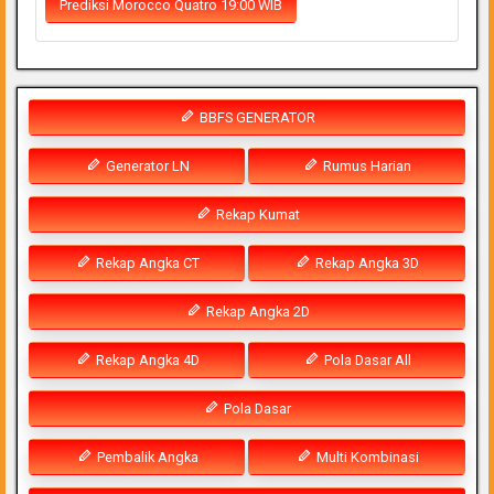
Prediksi Morocco Quatro 19:00 WIB
BBFS GENERATOR
Generator LN
Rumus Harian
Rekap Kumat
Rekap Angka CT
Rekap Angka 3D
Rekap Angka 2D
Rekap Angka 4D
Pola Dasar All
Pola Dasar
Pembalik Angka
Multi Kombinasi