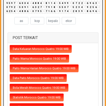
9
5
9
7
7
6
0
0
4
4
4
8
8
4
3
8
1
1
4
5
5
4
9
9
9
0
7
2
2
4
6
9
6
3
9
0
7
9
2
2
5
0
9
1
1
6
3
2
7
9
7
9
1
8
9
5
5
0
7
7
5
2
3
4
7
9
2
5
6
2
6
2
5
4
9
4
8
8
6
5
0
7
9
5
5
7
1
6
6
3
9
1
7
4
2
2
8
3
9
3
8
6
9
6
6
Clear
POST TERKAIT
Data Keluaran Morocco Quatro 19:00 WIB
Paito Warna Morocco Quatro 19:00 WIB
Paito Warna Harian Morocco Quatro 19:00 WIB
Data Paito Morocco Quatro 19:00 WIB
Bola Merah Morocco Quatro 19:00 WIB
Statistik Morocco Quatro 19:00 WIB