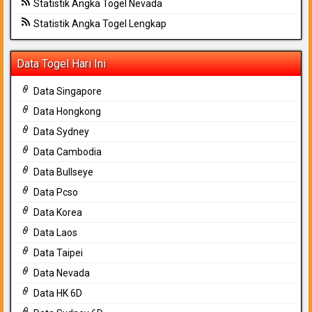
Statistik Angka Togel Nevada
Statistik Angka Togel Lengkap
Data Togel Hari Ini
Data Singapore
Data Hongkong
Data Sydney
Data Cambodia
Data Bullseye
Data Pcso
Data Korea
Data Laos
Data Taipei
Data Nevada
Data HK 6D