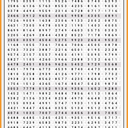
1
7
9
5
5
0
3
5
9
5
1
1
1
5
6
9
5
2
6
8
7
4
8
6
5
0
7
4
0
4
6
3
9
3
3
2
5
8
6
5
6
1
3
6
9
5
7
6
3
9
8
5
5
3
8
4
2
3
5
8
8
1
6
1
7
9
0
5
0
5
0
3
7
8
6
4
4
9
4
4
9
5
5
9
5
2
3
1
4
5
6
7
2
8
1
0
7
1
7
8
1
7
1
6
7
2
4
6
6
3
3
9
1
2
3
9
6
5
6
2
4
0
6
5
2
9
9
5
8
4
4
3
0
5
5
4
8
9
1
1
7
0
2
6
8
9
0
5
9
5
1
6
3
8
2
2
3
0
6
6
9
1
3
3
6
2
0
0
2
2
0
8
7
5
3
4
6
3
1
4
7
3
0
5
5
9
4
7
8
6
0
5
9
2
2
1
1
9
5
5
1
4
0
3
3
4
0
0
5
5
8
6
9
9
9
8
1
6
4
1
8
9
9
7
7
2
7
4
9
4
4
6
0
3
3
5
5
7
5
3
0
3
0
3
3
3
2
0
5
5
4
2
6
9
6
2
8
4
4
8
4
3
8
2
1
8
5
2
3
5
7
1
7
8
6
9
8
6
9
6
2
5
5
0
5
0
3
5
9
5
4
5
0
4
4
5
2
7
5
3
9
9
2
3
5
2
6
0
4
4
9
5
3
2
5
1
1
6
8
5
1
0
5
5
1
7
3
6
1
7
7
0
6
4
1
7
0
0
6
6
4
5
0
5
5
0
8
7
8
6
6
7
0
3
3
7
3
2
0
2
3
8
8
7
6
2
2
1
6
7
6
5
0
1
1
0
1
9
5
5
2
3
2
8
1
9
5
7
4
2
2
1
5
7
3
5
5
5
7
3
9
4
5
0
5
4
1
9
1
1
5
0
9
5
5
9
7
9
9
9
5
8
2
7
9
1
1
0
5
5
4
2
6
0
6
3
9
6
6
3
2
0
8
8
7
3
1
3
2
5
6
6
1
1
2
6
4
7
8
6
2
4
5
1
6
8
5
3
6
9
9
6
2
6
8
5
4
5
2
7
9
7
2
9
2
5
5
6
8
5
0
4
5
1
6
7
9
7
8
6
6
7
7
3
1
4
5
3
9
3
8
7
4
0
4
4
4
7
3
1
0
0
0
8
8
1
8
1
0
1
5
2
5
8
4
2
9
3
9
3
4
1
2
6
8
9
7
7
1
8
1
7
9
8
8
7
7
3
2
5
2
9
3
8
2
2
1
3
8
2
8
5
6
2
8
8
5
7
7
5
4
2
3
5
8
8
6
0
4
4
4
9
9
7
7
1
7
5
4
9
1
5
1
2
3
4
3
6
5
2
1
6
7
4
2
8
5
4
7
2
5
4
2
5
7
9
8
7
0
7
3
0
5
3
8
7
7
7
8
6
0
1
0
2
2
9
1
3
4
7
9
3
5
6
2
1
6
5
2
7
9
2
8
0
8
1
4
5
2
7
1
4
7
1
8
9
8
9
2
2
9
4
8
4
3
7
8
5
6
2
4
1
1
3
4
1
8
6
4
1
9
3
8
2
1
2
1
3
6
9
3
3
3
4
7
8
2
5
8
4
4
9
7
0
7
6
6
4
8
3
3
2
5
5
1
2
1
5
5
1
0
9
3
4
7
4
9
9
1
1
5
7
4
7
2
1
9
3
3
6
1
1
5
8
4
4
7
6
4
1
4
4
2
1
3
9
4
4
7
2
4
5
6
4
1
0
3
5
5
1
5
1
3
4
7
9
5
1
2
3
5
9
4
7
2
4
0
7
4
2
1
0
3
5
8
7
0
0
7
7
2
7
4
4
8
0
4
5
6
2
3
4
0
5
5
7
0
0
5
5
0
4
8
8
7
6
4
8
5
4
1
2
4
5
9
4
2
5
1
6
9
3
5
1
6
9
5
1
6
7
5
7
1
7
8
0
9
1
8
9
7
2
3
9
3
6
5
8
3
2
9
8
7
0
7
2
2
3
1
4
6
2
9
5
5
3
4
7
7
5
6
6
8
9
8
6
4
6
7
4
4
1
1
9
1
5
6
3
9
3
7
8
2
4
6
6
5
9
7
7
1
6
1
1
2