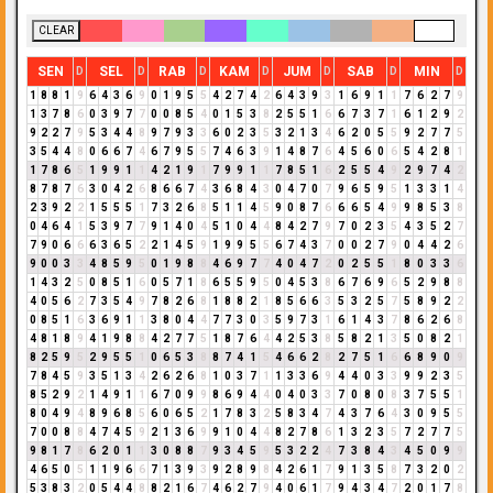
CLEAR
SEN
SEL
RAB
KAM
JUM
SAB
MIN
D
D
D
D
D
D
D
1
8
8
1
9
6
4
3
6
9
0
1
9
5
5
4
2
7
4
2
6
4
3
9
3
1
6
9
1
1
7
6
2
7
9
1
3
7
8
6
0
3
9
7
7
0
0
8
5
4
0
1
5
3
8
2
5
5
1
6
6
7
3
7
1
6
1
2
9
2
9
2
2
7
9
5
3
4
4
8
9
7
9
3
3
6
0
2
3
5
3
2
1
3
4
6
2
0
5
5
9
2
7
7
5
3
5
4
4
8
0
6
6
7
4
6
7
9
5
5
7
4
6
3
9
1
4
8
7
6
4
5
6
0
6
5
4
2
8
1
1
7
8
6
5
1
9
9
1
1
4
2
1
9
1
7
9
9
1
1
7
8
5
1
6
2
5
5
4
9
2
9
7
4
2
8
7
8
7
6
3
0
4
2
6
8
6
6
7
4
3
6
8
4
3
0
4
7
0
7
9
6
5
9
5
1
3
3
1
4
2
3
9
2
2
1
5
5
5
1
7
3
2
6
8
5
1
1
4
5
9
0
8
7
6
6
6
5
4
9
9
8
5
3
8
0
4
6
4
1
5
3
9
7
7
9
1
4
0
4
5
1
0
4
4
8
4
2
7
9
7
0
2
3
5
4
3
5
2
7
7
9
0
6
6
6
3
6
5
2
2
1
4
5
9
1
9
9
5
5
6
7
4
3
7
0
0
2
7
9
0
4
4
2
6
9
0
0
3
3
4
8
5
9
5
0
1
9
8
8
4
6
9
7
7
4
0
4
7
2
0
2
5
5
1
8
0
3
3
6
1
4
3
2
5
0
8
5
1
6
0
5
7
1
8
6
5
5
9
5
0
4
5
3
8
6
7
6
9
6
5
2
9
8
8
4
0
5
6
2
7
3
5
4
9
7
8
2
6
8
1
8
8
2
1
8
5
6
6
3
5
3
2
5
7
5
8
9
2
2
0
8
5
1
6
3
6
9
1
1
3
8
0
4
4
7
7
3
0
3
5
9
7
3
1
6
1
4
3
7
8
6
2
6
8
4
8
1
8
9
4
1
9
8
8
4
2
7
7
5
1
8
7
6
4
4
2
5
3
8
5
8
2
1
3
5
0
8
2
1
8
2
5
9
5
2
9
5
5
1
0
6
5
3
8
8
7
4
1
5
4
6
6
2
8
2
7
5
1
6
6
8
9
0
9
7
8
4
5
9
3
5
1
3
4
2
6
2
6
8
1
0
3
7
1
1
3
3
6
9
4
4
0
3
3
9
9
2
3
5
8
5
2
9
2
1
4
9
1
1
6
7
0
9
9
8
6
9
4
4
0
4
0
3
3
7
0
8
0
8
3
7
5
5
1
8
0
4
9
4
8
9
6
8
5
6
0
6
5
2
1
7
8
3
2
5
8
3
4
7
4
3
7
6
4
3
0
9
5
5
7
0
0
8
8
4
7
4
5
9
2
1
3
6
9
9
1
0
4
4
8
2
7
8
6
1
3
2
3
5
7
2
7
7
5
9
8
1
7
8
6
2
0
1
1
3
0
8
8
7
9
3
4
5
9
5
3
2
2
4
7
3
8
4
3
4
5
0
9
9
4
6
5
0
5
1
1
9
6
6
7
1
3
9
3
9
2
8
9
8
4
2
6
1
7
9
1
3
5
8
7
3
2
0
2
5
3
8
3
2
0
5
4
4
8
8
2
1
6
7
4
6
2
7
9
4
0
6
1
7
9
4
3
4
7
2
0
1
7
8