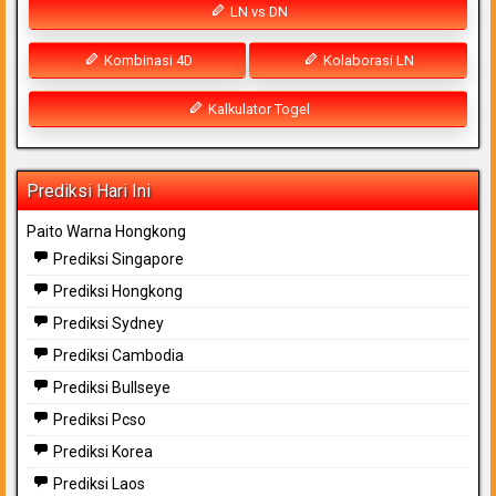
LN vs DN
Kombinasi 4D
Kolaborasi LN
Kalkulator Togel
Prediksi Hari Ini
Paito Warna Hongkong
Prediksi Singapore
Prediksi Hongkong
Prediksi Sydney
Prediksi Cambodia
Prediksi Bullseye
Prediksi Pcso
Prediksi Korea
Prediksi Laos