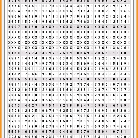
8
2
1
4
5
0
1
8
9
8
5
7
2
8
1
8
4
3
9
3
0
3
9
5
5
5
0
0
3
3
X
X
X
X
X
X
X
X
X
X
9
4
4
1
5
2
5
7
8
6
0
3
3
4
7
3
0
9
9
9
1
9
2
2
4
9
5
7
7
5
9
0
5
4
9
7
3
8
2
1
1
0
6
0
6
0
0
1
6
7
7
1
1
4
5
3
8
8
7
6
9
3
9
6
6
5
5
0
6
6
6
4
8
0
8
7
8
1
1
2
2
9
9
7
7
0
7
8
2
1
9
8
7
2
9
2
0
2
4
6
3
6
7
5
3
5
2
4
4
8
9
3
6
1
7
1
3
6
2
8
7
6
6
3
9
9
6
4
9
4
2
5
4
4
8
8
9
0
7
7
8
4
3
0
3
X
X
X
X
X
X
X
X
X
X
X
X
X
X
X
X
X
X
X
X
X
X
X
X
X
X
X
X
X
X
X
X
X
X
X
X
X
X
X
X
X
X
X
X
X
X
X
X
X
X
X
X
X
X
X
X
X
X
X
X
X
X
X
X
X
X
X
X
X
X
X
X
X
X
X
X
X
X
X
X
X
X
X
X
X
X
X
X
X
X
X
X
X
X
X
X
X
X
X
X
X
X
X
X
X
X
X
X
X
X
X
X
X
X
X
X
X
X
X
X
X
X
X
X
X
X
X
X
X
X
X
X
X
X
X
X
X
X
X
X
X
X
X
X
X
X
X
X
X
X
X
X
X
X
X
4
7
6
3
9
3
6
2
6
8
9
1
8
0
8
7
7
7
4
2
3
9
9
7
7
2
6
1
9
1
0
8
4
9
4
2
8
6
8
5
1
9
1
8
9
7
5
9
1
1
4
9
1
4
5
8
9
3
2
5
0
3
0
0
0
5
3
6
7
4
1
2
2
0
2
3
4
1
2
3
8
7
7
3
1
4
0
8
7
6
9
7
7
5
3
5
3
3
4
7
5
8
6
9
6
0
6
4
4
8
5
8
8
9
8
2
0
6
8
5
3
0
1
1
2
2
1
6
8
5
0
0
6
4
1
5
9
2
4
6
0
1
9
6
6
2
8
1
2
3
4
1
3
2
5
7
6
4
6
1
9
5
8
2
1
3
0
2
9
2
2
4
6
2
8
3
8
3
9
3
3
5
3
3
6
4
3
9
6
6
5
1
8
6
5
7
0
4
3
7
9
6
9
8
8
7
7
5
0
5
1
5
7
3
1
8
9
2
4
6
7
5
7
1
8
9
2
4
4
8
3
6
3
6
9
4
1
8
2
1
7
3
7
6
4
7
3
8
0
8
0
7
7
8
6
8
2
1
2
3
0
4
3
5
8
2
4
8
5
4
9
3
6
0
6
2
8
3
1
4
2
8
7
4
2
7
0
4
7
2
2
0
4
6
1
8
8
9
8
8
2
8
0
4
4
1
8
2
5
7
9
0
4
9
4
2
9
0
4
4
6
0
7
0
7
2
3
3
4
7
3
7
4
4
8
3
6
6
5
2
6
5
6
0
6
5
8
4
4
8
2
5
3
5
8
1
3
3
8
2
2
6
4
3
7
4
0
2
7
9
9
4
5
4
9
9
2
1
8
9
8
2
4
7
2
0
9
9
5
5
6
1
5
9
5
1
4
2
8
1
2
8
0
5
5
0
6
7
9
7
6
2
5
3
8
0
4
7
2
9
8
0
9
9
9
8
5
3
8
2
9
5
8
0
8
6
0
2
1
3
5
9
5
4
9
0
9
8
6
5
7
0
9
5
5
8
4
6
8
5
2
2
9
5
5
9
7
9
3
3
2
3
1
6
7
8
4
5
4
9
1
6
8
1
9
2
3
3
2
5
2
4
8
6
5
0
5
7
4
2
4
7
5
5
1
1
7
9
0
9
4
2
7
8
6
7
1
7
9
7
8
7
3
1
4
6
9
3
6
9
7
4
2
6
8
5
5
7
9
7
6
1
5
8
4
0
3
7
5
3
0
4
4
6
1
5
2
7
0
7
5
5
0
4
4
0
7
9
1
1
2
2
3
6
9
9
0
8
6
5
9
2
3
4
7
6
5
1
4
5
1
4
5
7
3
5
3
1
1
2
1
4
2
0
2