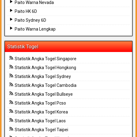
Paito Warna Nevada
Paito HK 6D
Paito Sydney 6D
Paito Warna Lengkap
Statistik Togel
Statistik Angka Togel Singapore
Statistik Angka Togel Hongkong
Statistik Angka Togel Sydney
Statistik Angka Togel Cambodia
Statistik Angka Togel Bullseye
Statistik Angka Togel Pcso
Statistik Angka Togel Korea
Statistik Angka Togel Laos
Statistik Angka Togel Taipei