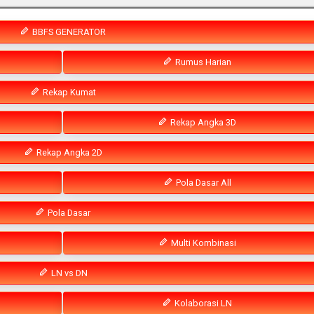
BBFS GENERATOR
Rumus Harian
Rekap Kumat
Rekap Angka 3D
Rekap Angka 2D
Pola Dasar All
Pola Dasar
Multi Kombinasi
LN vs DN
Kolaborasi LN