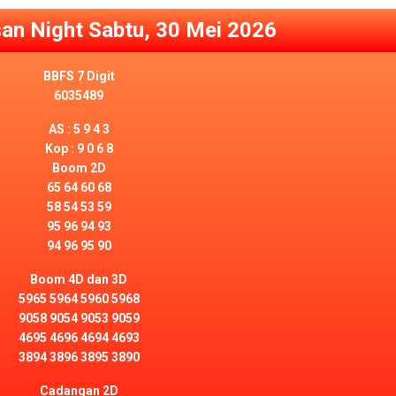
san Night Sabtu, 30 Mei 2026
BBFS 7 Digit
6035489
AS :
5 9 4 3
Kop :
9 0 6 8
Boom 2D
65 64 60 68
58 54 53 59
95 96 94 93
94 96 95 90
Boom 4D dan 3D
5965 5964 5960 5968
9058 9054 9053 9059
4695 4696 4694 4693
3894 3896 3895 3890
Cadangan 2D