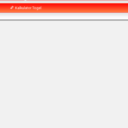
Kalkulator Togel