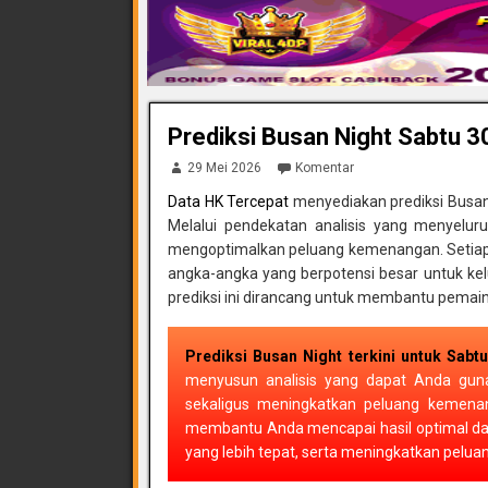
Prediksi Busan Night Sabtu 3
29 Mei 2026
Komentar
Data HK Tercepat
menyediakan prediksi Busan 
Melalui pendekatan analisis yang menyeluru
mengoptimalkan peluang kemenangan. Setiap 
angka-angka yang berpotensi besar untuk ke
prediksi ini dirancang untuk membantu pemai
Prediksi Busan Night terkini untuk Sabt
menyusun analisis yang dapat Anda gun
sekaligus meningkatkan peluang kemenan
membantu Anda mencapai hasil optimal da
yang lebih tepat, serta meningkatkan pelua