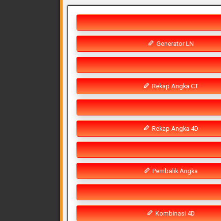
Generator LN
Rekap Angka CT
Rekap Angka 4D
Pembalik Angka
Kombinasi 4D