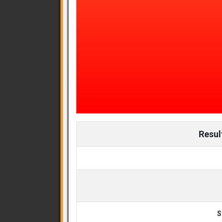
Resul
S