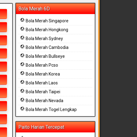
Bola Merah 6D
Bola Merah Singapore
Bola Merah Hongkong
Bola Merah Sydney
Bola Merah Cambodia
Bola Merah Bullseye
Bola Merah Pcso
Bola Merah Korea
Bola Merah Laos
Bola Merah Taipei
Bola Merah Nevada
Bola Merah Togel Lengkap
Paito Harian Tercepat