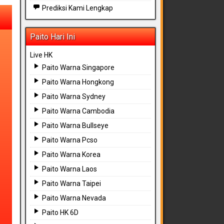
Prediksi Kami Lengkap
Paito Hari Ini
Live HK
Paito Warna Singapore
Paito Warna Hongkong
Paito Warna Sydney
Paito Warna Cambodia
Paito Warna Bullseye
Paito Warna Pcso
Paito Warna Korea
Paito Warna Laos
Paito Warna Taipei
Paito Warna Nevada
Paito HK 6D