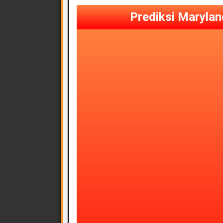
Prediksi Marylan