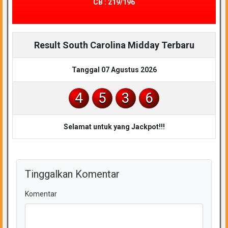
CB :
219/196
Result South Carolina Midday Terbaru
Tanggal 07 Agustus 2026
4
5
3
6
Selamat untuk yang Jackpot!!!
Tinggalkan Komentar
Komentar