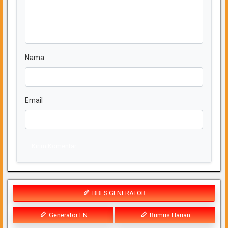
Nama
Email
Kirim Komentar
BBFS GENERATOR
Generator LN
Rumus Harian