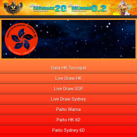
Data HK Tercepat
Live Draw HK
Live Draw SGP
Live Draw Sydney
Paito Warna
Paito HK 6D
Paito Sydney 6D