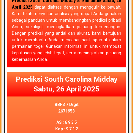
Prediksi South Carolina Midday terkini untuk Sabtu, 26
April 2025
dapat diakses dengan menggulir ke bawah.
Kami telah menyusun analisis yang dapat Anda gunakan
sebagai panduan untuk membandingkan prediksi pribadi
Anda, sekaligus meningkatkan peluang kemenangan.
Dengan prediksi yang andal dan akurat, kami bertujuan
untuk membantu Anda mencapai hasil optimal dalam
permainan togel. Gunakan informasi ini untuk membuat
keputusan yang lebih tepat, serta meningkatkan peluang
keberhasilan Anda.
Prediksi South Carolina Midday
Sabtu, 26 April 2025
BBFS 7 Digit
2671953
AS :
6 9 3 5
Kop :
9 7 1 2