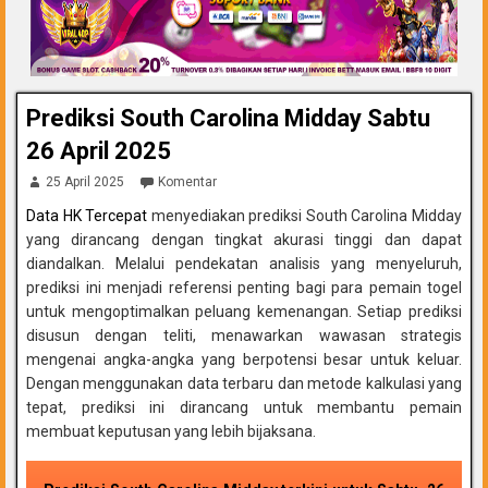
Prediksi South Carolina Midday Sabtu
26 April 2025
25 April 2025
Komentar
Data HK Tercepat
menyediakan prediksi South Carolina Midday
yang dirancang dengan tingkat akurasi tinggi dan dapat
diandalkan. Melalui pendekatan analisis yang menyeluruh,
prediksi ini menjadi referensi penting bagi para pemain togel
untuk mengoptimalkan peluang kemenangan. Setiap prediksi
disusun dengan teliti, menawarkan wawasan strategis
mengenai angka-angka yang berpotensi besar untuk keluar.
Dengan menggunakan data terbaru dan metode kalkulasi yang
tepat, prediksi ini dirancang untuk membantu pemain
membuat keputusan yang lebih bijaksana.