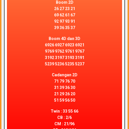
Boom 2D
26 27 23 21
69 62 61 67
92 97 93 91
39 36 35 37
Boom 4D dan 3D
6926 6927 6923 6921
9769 9762 9761 9767
3192 3197 3193 3191
5239 5236 5235 5237
Cadangan 2D
71 79 76 70
31 39 36 30
21 29 26 20
51 59 56 50
Twin :
33 55 66
CB :
2/6
CM :
21/96