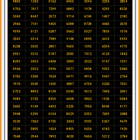
9800
1242
0162
6950
3094
2236
2854
9756
7617
7299
6882
1978
4293
8320
3069
8447
2072
9714
6740
1407
2183
2966
7101
9450
6388
8728
4465
2670
9590
0121
6287
3662
5027
7830
1076
2503
0314
7989
9148
5890
4410
5933
8228
3035
2801
9630
1393
6354
4773
0951
3315
5187
2585
7412
4124
1842
8293
3052
6438
2089
2322
9147
1531
0946
3352
3996
5877
0838
9353
5686
0763
3260
7624
6971
4916
9447
2764
7076
3540
1630
4887
6704
3226
7361
5752
8892
8138
0340
9012
7496
2601
9089
3723
8350
6008
9862
1920
5084
3605
9149
4492
0225
7956
8040
9171
3968
5290
6104
8029
0353
7609
2488
3520
7262
0725
2442
3935
5267
9670
3326
5805
1634
8450
0636
6182
1926
7568
2944
7892
4020
9656
3212
2784