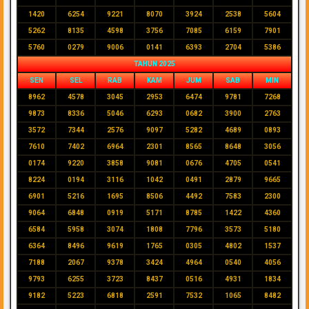
1420
6254
9221
8070
3924
2538
5604
5262
8135
4598
3756
7085
6159
7901
5760
0279
9006
0141
6393
2704
5386
TAHUN 2025
SEN
SEL
RAB
KAM
JUM
SAB
MIN
8962
4578
3045
2953
6474
9781
7268
9873
8336
5046
6293
0682
3900
2763
3572
7344
2576
9097
5282
4689
0893
7610
7402
6964
2301
8565
8648
3056
0174
9220
3858
9081
0676
4705
0541
8224
0194
3116
1042
0491
2879
9665
6901
5216
1695
8506
4492
7583
2300
9064
6848
0919
5171
8785
1422
4360
6584
5958
3074
1808
7796
3573
5180
6364
8496
9619
1765
0305
4802
1537
7188
2067
9378
3424
4964
0540
4056
9793
6255
3723
8437
0516
4931
1834
9182
5223
6818
2591
7532
1065
8482