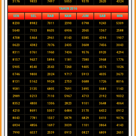
3176
9833
7497
5053
9370
2620
4324
TAHUN 2016
SEN
SEL
RAB
KAM
JUM
SAB
MIN
8230
8982
7011
2390
0798
9243
5309
5640
7153
8635
6906
2065
1367
2588
4708
5464
2961
0143
0385
4394
1907
0623
4382
7076
2435
3608
7456
3043
8311
0761
1960
7436
9576
0920
4294
8157
9637
5894
1181
7380
3968
1776
5905
8540
2543
7260
9405
4074
1026
0746
9800
2024
9717
5913
4035
3673
8131
5162
9924
2753
0688
1726
8016
9581
3135
6805
7691
3495
0684
1143
2989
0213
7110
5967
4713
2192
9032
8352
4800
1306
2823
9101
3648
4064
4210
8691
5007
6484
3170
6432
0912
8043
7781
1507
5879
6829
0410
9076
6934
4856
1697
3039
1101
3864
4143
7990
6537
2539
0913
0827
6809
2651