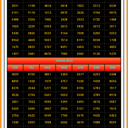
3591
1198
4816
3818
7453
5312
0329
0151
9118
1012
0870
2626
9766
0874
0488
9236
7465
2428
3532
5725
1468
7650
2229
0954
2613
5825
6372
2911
9440
0860
0533
9164
7008
6200
5032
8962
4658
9001
7514
8191
8338
1728
1675
0833
2767
8691
6456
1016
4655
1497
3681
8870
7985
0083
9120
9270
TAHUN 2022
SEN
SEL
RAB
KAM
JUM
SAB
MIN
4509
8730
4851
3204
0677
6292
5448
8895
1420
7479
4757
9220
9438
8036
8270
2344
5271
7500
8735
6782
7017
4526
3796
5631
5002
0308
2789
8976
2651
7422
9090
9299
6493
4076
0587
0630
3690
3867
2936
5151
3795
7610
2756
0623
0949
7760
5070
9420
0452
7240
5009
7008
6365
4670
9488
8509