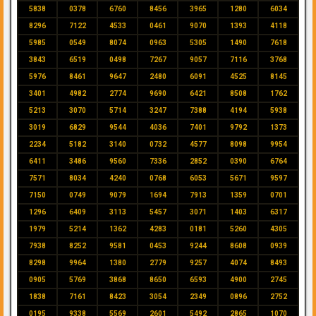
5838
0378
6760
8456
3965
1280
6034
8296
7122
4533
0461
9070
1393
4118
5985
0549
8074
0963
5305
1490
7618
3843
6519
0498
7267
9057
7116
3768
5976
8461
9647
2480
6091
4525
8145
3401
4982
2774
9690
6421
8508
1762
5213
3070
5714
3247
7388
4194
5938
3019
6829
9544
4036
7401
9792
1373
2234
5182
3140
0732
4577
8098
9954
6411
3486
9560
7336
2852
0390
6764
7571
8034
4240
0768
6053
5671
9597
7150
0749
9079
1694
7913
1359
0701
1296
6409
3113
5457
3071
1403
6317
1979
5214
1362
4283
0181
5260
4305
7938
8252
9581
0453
9244
8608
0939
8298
9964
1380
2779
9257
4074
8493
0905
5769
3868
8650
6593
4900
2745
1838
7161
8423
3054
2349
0896
2752
0195
9338
5569
2601
5492
2865
1070