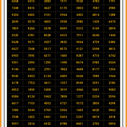
6368
0413
2083
1971
9320
4782
1791
7248
8415
4627
5170
3802
7587
2980
9236
0655
3101
5964
4453
6814
1288
2049
0574
4653
3938
2985
1429
6474
7859
8266
3678
8699
9213
0169
2894
3325
4781
8028
0413
7911
6546
1444
5628
9571
4237
2823
9064
4739
5480
0627
7368
3017
8573
0121
5098
4813
0903
7095
6371
1600
8287
4710
6742
9301
2490
1295
1498
8674
5983
0364
9146
6022
2701
7862
4608
8177
1356
9545
0492
5124
6409
0626
7089
1964
4178
7752
4611
1337
8949
3591
2185
6952
1890
3458
2919
4466
5601
9082
0586
8124
3462
7858
1277
5334
3596
6617
7153
4502
0721
9372
2830
4298
1580
3044
0703
5356
1603
6025
3862
7348
1653
3461
5604
5247
0874
2418
9097
2416
6923
8788
8651
2703
5894