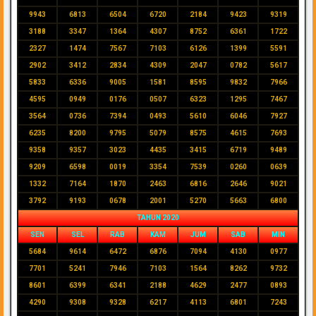
9943
6813
6504
6720
2184
9423
9319
3188
3347
1364
4307
8752
6361
1722
2327
1474
7567
7103
6126
1399
5591
2902
3412
2834
4309
2047
0782
5617
5833
6336
9005
1581
8595
9832
7966
4595
0949
0176
0507
6323
1295
7467
3564
0736
7394
0493
5610
6046
7927
6235
8200
9795
5079
8575
4615
7693
9358
9357
3023
4435
3415
6719
9489
9209
6598
0019
3354
7539
0260
0639
1332
7164
1870
2463
6816
2646
9021
3792
9193
0678
2001
5270
5663
6800
TAHUN 2020
SEN
SEL
RAB
KAM
JUM
SAB
MIN
5684
9614
6472
6876
7094
4130
0977
7701
5241
7946
7103
1564
8262
9732
8601
6399
6341
2188
4629
2477
0893
4290
9308
9328
6217
4113
6801
7243