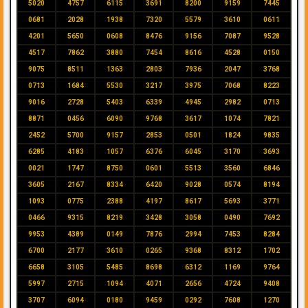
5020
4757
6115
3691
8200
9159
7445
0681
2028
1938
7320
5579
3610
0611
4201
5650
0608
8476
9156
7087
9528
4517
7862
3880
7454
8616
4528
0150
9075
8511
1363
2803
7936
2047
3768
0713
1684
5530
3217
3975
7068
8223
9016
2728
5403
6339
4945
2982
0713
8871
0456
6090
9768
3617
1074
7821
2452
5700
9157
2853
0501
1824
9835
6285
4183
1057
6376
6045
3170
3693
0021
1747
8750
0601
5513
3560
6846
3605
2167
8334
6420
9028
0574
8194
1093
0775
2388
4197
8617
5693
3771
0466
9315
8219
3428
3058
0490
7692
9953
4389
0149
7876
2994
7453
8284
6700
2177
3610
0265
9368
8312
1702
6658
3105
5485
8698
6312
1169
9764
5997
2715
1094
4071
2656
4724
9408
3707
6094
0180
9459
0292
7608
1270