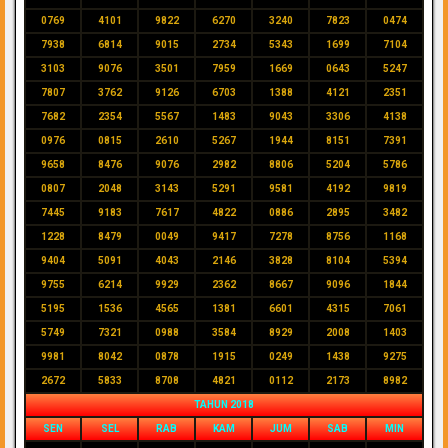
0769
4101
9822
6270
3240
7823
0474
7938
6814
9015
2734
5343
1699
7104
3103
9076
3501
7959
1669
0643
5247
7807
3762
9126
6703
1388
4121
2351
7682
2354
5567
1483
9043
3306
4138
0976
0815
2610
5267
1944
8151
7391
9658
8476
9076
2982
8806
5204
5786
0807
2048
3143
5291
9581
4192
9819
7445
9183
7617
4822
0886
2895
3482
1228
8479
0049
9417
7278
8756
1168
9404
5091
4043
2146
3828
8104
5394
9755
6214
9929
2362
8667
9096
1844
5195
1536
4565
1381
6601
4315
7061
5749
7321
0988
3584
8929
2008
1403
9981
8042
0878
1915
0249
1438
9275
2672
5833
8708
4821
0112
2173
8982
TAHUN 2018
SEN
SEL
RAB
KAM
JUM
SAB
MIN