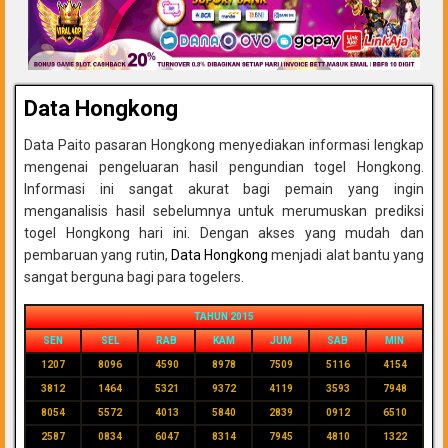
Data Hongkong
Data Paito pasaran Hongkong menyediakan informasi lengkap
mengenai pengeluaran hasil pengundian togel Hongkong.
Informasi ini sangat akurat bagi pemain yang ingin
menganalisis hasil sebelumnya untuk merumuskan prediksi
togel Hongkong hari ini. Dengan akses yang mudah dan
pembaruan yang rutin,
Data Hongkong
menjadi alat bantu yang
sangat berguna bagi para togelers.
TAHUN 2015
SEN
SEL
RAB
KAM
JUM
SAB
MIN
1207
8096
4590
8978
7509
5116
4154
3812
1464
5321
9372
4119
3593
7948
8054
5572
4013
5840
2839
0912
6510
2587
0834
6047
8314
7945
4810
1322