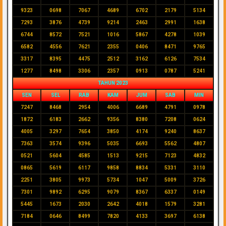
9323
0698
7067
4689
6702
2179
5134
7293
3876
4739
9214
2463
2991
1638
6744
8572
7521
1016
5867
4278
1039
6582
4556
7621
2355
0406
8471
9765
3317
8395
4475
2512
3162
6126
7534
1277
8498
3306
2357
0913
0787
5241
TAHUN 2023
SEN
SEL
RAB
KAM
JUM
SAB
MIN
7247
8468
2954
4006
6689
4791
0978
1872
6183
2662
9356
8380
7208
0624
4005
3297
7654
3850
4174
9240
8637
7363
3574
9396
5035
6693
5562
4807
0521
5604
4585
1513
9215
7123
4832
0865
5619
6117
9858
8834
5331
3110
2251
3805
9973
5734
1047
5009
3726
7301
9892
6295
9079
8367
6337
0149
5445
1673
2030
2642
4018
1579
3281
7184
0646
8499
7820
4133
3697
6138