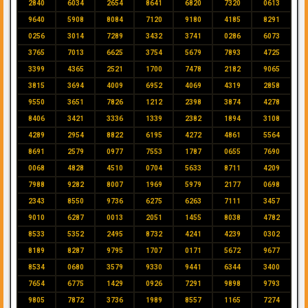
2840
6034
2654
8641
6820
7320
0613
9640
5908
8084
7120
9180
4185
8291
0256
3014
7289
3432
3741
0286
6073
3765
7013
6625
3754
5679
7893
4725
3399
4365
2521
1700
7478
2182
9065
3815
3694
4009
6952
4069
4319
2858
9550
3651
7826
1212
2398
3874
4278
8406
3421
3336
1339
2382
1894
3108
4289
2954
8822
6195
4272
4861
5564
8691
2579
0977
7553
1787
0655
7690
0068
4828
4510
0704
5633
8711
4209
7988
9282
8007
1969
5979
2177
0698
2343
8550
9736
6275
6263
7111
3457
9010
6287
0013
2051
1455
8038
4782
8533
5352
2495
8732
4241
4239
0302
8189
8287
9795
1707
0171
5672
9677
8534
0680
3579
9330
9441
6344
3400
7654
6775
1429
0926
7291
9898
9793
9805
7872
3736
1989
8557
1165
7274