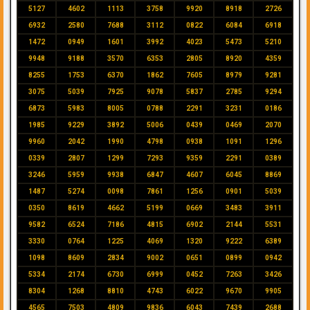
5127
4602
1113
3758
9920
8918
2726
6932
2580
7688
3112
0822
6084
6918
1472
0949
1601
3992
4023
5473
5210
9948
9188
3570
6353
2805
8920
4359
8255
1753
6370
1862
7605
8979
9281
3075
5039
7925
9078
5837
2785
9294
6873
5983
8005
0788
2291
3231
0186
1985
9229
3892
5006
0439
0469
2070
9960
2042
1990
4798
0938
1091
1296
0339
2807
1299
7293
9359
2291
0389
3246
5959
9938
6847
4607
6045
8869
1487
5274
0098
7861
1256
0901
5039
0350
8619
4662
5199
0669
3483
3911
9582
6524
7186
4815
6902
2144
5531
3330
0764
1225
4069
1320
9222
6389
1098
8609
2834
9002
0651
0899
0942
5334
2174
6730
6999
0452
7263
3426
8304
1268
8810
4743
6022
9670
9905
4565
7503
4809
9836
6043
7439
2688