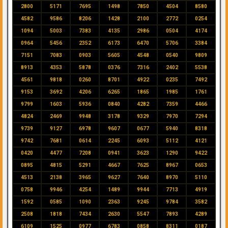
2800
5171
7695
1498
7850
4504
8580
4582
9586
8206
1428
2100
2772
0254
1094
5003
7383
4135
2986
0504
4174
0964
5456
2352
6173
6470
5706
3384
7151
7083
0903
5605
4548
0540
9809
8913
4353
5878
0376
7316
2402
5538
4561
9818
0260
8701
4922
0235
7492
9153
3692
4206
6265
1865
1985
1761
9799
1603
5936
0840
4282
7359
4466
4824
2469
9948
3178
9329
7970
7294
9739
9127
6978
9607
0677
5940
8318
9742
7681
0614
2245
6093
5112
4121
0420
4477
7208
0941
3623
1290
9422
0895
4815
5291
4667
7625
8967
0653
4513
2138
3965
9627
7640
8970
5110
0758
9946
4254
1489
9944
7713
4919
1592
0585
1090
2363
9245
9784
3582
2508
1818
7434
2630
5547
7893
4289
6109
1525
0977
6783
0858
8311
0187