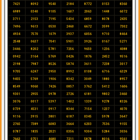
7421
8092
9540
2184
8772
0153
8360
6989
0340
9105
1607
2063
1448
6072
3711
2153
7195
5434
6859
8078
2435
7496
9613
0530
2460
6672
3599
7302
4934
7570
1079
3937
6056
9710
8464
2548
0637
7041
5901
3926
0167
5271
3446
8202
5781
7256
9650
1236
4088
0942
3164
5769
0426
1876
2452
9516
2198
7987
8526
5874
3611
7238
3017
9705
6247
3950
8992
0108
6716
6329
9455
5769
1906
8342
3049
1880
8957
8549
9060
7426
0857
3762
5412
1606
9301
2955
0978
2726
6181
9802
3460
3076
0017
5397
1402
1339
9278
8326
0739
4531
0917
8344
7154
1237
4070
9116
3915
3801
6187
0345
5978
3647
2765
7389
6083
3664
6203
7536
9155
0787
1835
2021
0356
9304
5284
3036
7663
0751
4680
7211
5878
8016
9561