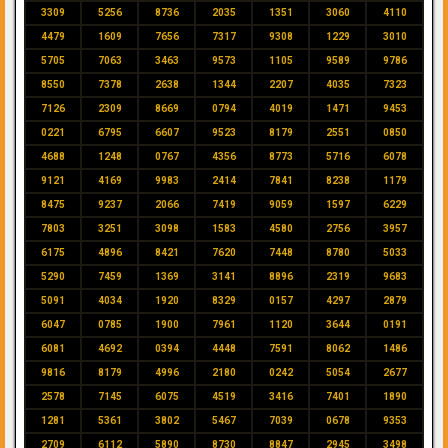
3309
5256
8736
2035
1351
3060
4110
4479
1609
7656
7317
9308
1229
3010
5705
7063
3463
9573
1105
9589
9786
8550
7378
2638
1344
2207
4035
7323
7126
2309
8669
0794
4019
1471
9453
0221
6795
6607
9523
8179
2551
0850
4688
1248
0767
4356
8773
5716
6078
9121
4169
9983
2414
7841
8238
1179
8475
9237
2066
7419
9059
1597
6229
7803
3251
3098
1583
4580
2756
3957
6175
4896
8421
7620
7448
8780
5033
5290
7459
1369
3141
8896
2319
9683
5091
4034
1920
8329
0157
4297
2879
6047
0785
1900
7961
1120
3644
0191
6081
4692
0394
4448
7591
8062
1486
9816
8179
4996
2180
0242
5054
2677
2578
7145
6075
4519
3416
7401
1890
1281
5361
3802
5467
7039
0678
9353
2709
6112
5890
8730
8847
2945
3498