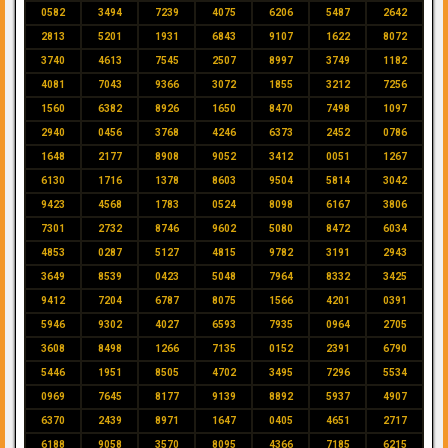
0582
3494
7239
4075
6206
5487
2642
2813
5201
1931
6843
9107
1622
8072
3740
4613
7545
2507
8997
3749
1182
4081
7043
9366
3072
1855
3212
7256
1560
6382
8926
1650
8470
7498
1097
2940
0456
3768
4246
6373
2452
0786
1648
2177
8908
9052
3412
0051
1267
6130
1716
1378
8603
9504
5814
3042
9423
4568
1783
0524
8098
6167
3806
7301
2732
8746
9602
5080
8472
6034
4853
0287
5127
4815
9782
3191
2943
3649
8539
0423
5048
7964
8332
3425
9412
7204
6787
8075
1566
4201
0391
5946
9302
4027
6593
7935
0964
2705
3608
8498
1266
7135
0152
2391
6790
5446
1951
8505
4702
3495
7296
5534
0969
7645
8177
9139
8892
5937
4907
6370
2439
8971
1647
0405
4651
2717
6188
9058
3570
8095
4366
7185
6215