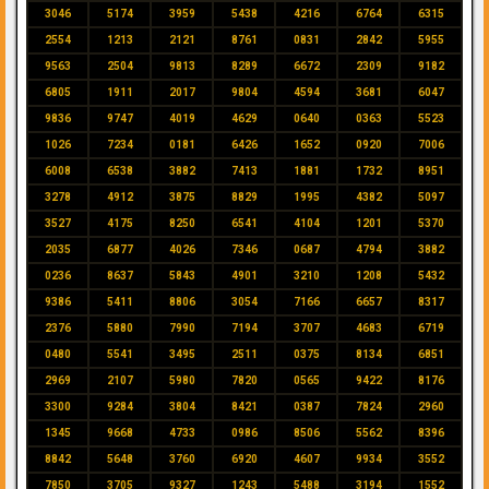
3046
5174
3959
5438
4216
6764
6315
2554
1213
2121
8761
0831
2842
5955
9563
2504
9813
8289
6672
2309
9182
6805
1911
2017
9804
4594
3681
6047
9836
9747
4019
4629
0640
0363
5523
1026
7234
0181
6426
1652
0920
7006
6008
6538
3882
7413
1881
1732
8951
3278
4912
3875
8829
1995
4382
5097
3527
4175
8250
6541
4104
1201
5370
2035
6877
4026
7346
0687
4794
3882
0236
8637
5843
4901
3210
1208
5432
9386
5411
8806
3054
7166
6657
8317
2376
5880
7990
7194
3707
4683
6719
0480
5541
3495
2511
0375
8134
6851
2969
2107
5980
7820
0565
9422
8176
3300
9284
3804
8421
0387
7824
2960
1345
9668
4733
0986
8506
5562
8396
8842
5648
3760
6920
4607
9934
3552
7850
3705
9327
1243
5488
3194
1552