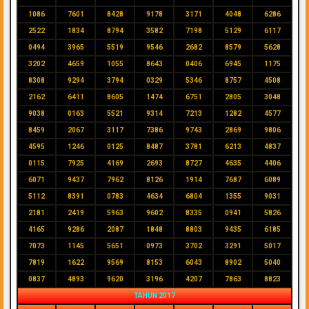
1086
7601
8428
9178
3171
4048
6286
2522
1834
8794
3582
7198
5129
6117
0494
3965
5519
9546
2682
8579
5628
3202
4659
1055
8643
0406
6945
1175
8308
9294
3794
0329
5346
8757
4508
2162
6411
8605
1474
6751
2805
3048
9038
0163
5521
9314
7213
1282
4577
8459
2067
3117
7386
9743
2869
9806
4595
1246
0125
8487
3781
6213
4837
0115
7925
4169
2693
8727
4635
4406
6071
9437
7962
8126
1914
7687
6089
5112
8391
0783
4634
6804
1355
9031
2181
2419
5963
9602
8335
0941
5826
4165
9286
2087
1848
8803
9435
6185
7073
1145
5651
0973
3702
3291
5017
7819
1622
9569
8153
6043
8902
5040
0837
4893
9620
3196
4207
7863
8823
TAHUN 2017