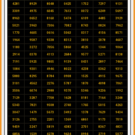
4281
8929
8048
0425
1752
7297
9131
3309
4975
6045
7613
0072
6249
5697
8963
0652
8160
5474
6109
4485
3929
5021
3963
7306
7082
8743
0824
7962
1770
4605
0616
5063
0317
4156
8571
1964
9587
9338
8312
3810
2078
4607
1180
3272
7056
5860
4525
1344
9064
2914
0370
4113
2684
9577
5271
8138
7191
5925
9805
9139
0431
2897
7464
1084
9301
4946
8022
4238
0362
9313
5880
8295
8784
0908
1525
4915
9675
3101
4562
2276
5787
1870
4098
7061
3506
6074
2988
9370
5346
9236
1992
7129
3287
7708
1628
0181
7164
3248
5343
7821
9508
2740
1765
5015
4263
3047
1479
5673
3492
1378
7629
9434
3126
2755
2201
1369
6861
9173
7019
9459
3247
5819
4383
2701
8367
4831
6856
1539
4278
9634
0994
2719
5077