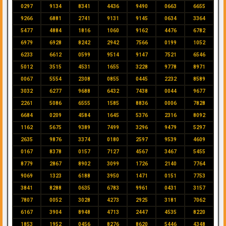
0297
9134
8341
4436
9490
0663
6655
9266
6881
2741
9131
9145
0634
3364
5477
4884
1816
1060
9162
4476
6782
6979
6928
8242
2942
7566
0199
1052
6233
6612
0599
9514
9147
7521
6546
5012
3515
4531
1655
3228
9778
8971
0067
5554
2308
0855
0445
2232
8589
3032
6277
9688
6432
7438
0044
9677
2261
5086
6555
1585
8836
0006
7828
6684
0209
4584
1645
5376
2316
8092
1162
5675
9389
7499
3296
9479
5297
2635
9876
3374
0180
2597
9539
4609
0167
8378
0157
7127
4567
3467
5455
8779
2867
8902
3099
1726
2140
7764
9069
1323
6188
3950
1471
0151
7753
3841
8288
0635
6783
9961
0431
3157
7807
0052
3028
4273
2925
3181
7062
6167
3904
8948
4713
2447
4535
8220
1853
1952
0456
8276
8620
5446
4348