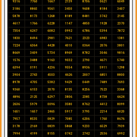
9316
7760
1667
2139
8706
0621
6049
3186
8865
9561
3450
9608
8184
3407
5878
8173
1268
8189
8481
3742
2145
4617
1766
6228
1147
4850
1928
2370
7354
6247
6082
0992
6786
5394
7872
1830
8494
2981
7621
2323
6983
1381
7224
6364
4428
4010
0364
2076
3801
8669
3409
5734
8969
8782
3046
9816
1576
3488
9163
9032
2790
4671
5740
6394
0191
4236
9554
8936
5911
1298
3904
2743
4503
4626
2007
6851
8800
8978
4705
5382
9429
0449
7489
7693
9360
6153
2070
8135
8256
7523
3368
4896
2125
6297
3806
2385
8738
6624
2636
5979
0096
3580
8762
4412
8099
1651
1657
2465
5917
3795
2214
6020
7957
8535
0829
7085
6206
1760
8676
3178
2169
0839
5868
9233
6529
7939
7994
4199
8155
0742
2742
2536
6992