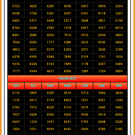
5732
4625
6235
6345
5637
5836
6234
0048
9726
9261
0421
5441
8118
2267
6405
5471
0648
5217
2668
3851
5726
8762
3628
4782
1218
5697
4757
8314
8401
2085
6356
7316
3916
6944
4604
7566
0583
1777
9280
3610
8345
0864
4852
6531
5379
5262
2271
2620
2188
6278
0943
9386
7845
5159
1761
1934
9276
8226
5102
7409
1178
4237
0680
7177
3944
6871
8260
7289
1734
9859
TAHUN 2021
SEN
SEL
RAB
KAM
JUM
SAB
MIN
5110
5805
9229
6310
0712
9266
2824
1773
6917
3179
8652
1531
0351
1244
3755
7972
8020
0710
3379
2443
9602
7937
9638
0356
9630
9946
3514
8306
5647
1274
1597
8391
5759
6968
5625
7456
1531
9039
8441
3006
6780
3185