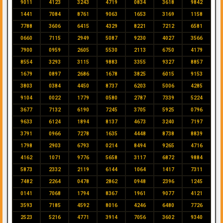
9011
4123
3243
4719
0834
3618
9842
1441
7084
8761
9063
1653
3169
1158
7788
3606
6415
4329
8221
7212
6581
0660
7115
2949
5087
9230
4027
3566
7900
0959
2605
5530
2113
6750
4179
8554
3293
3115
9883
3355
9327
8857
1679
0897
2686
1678
3825
6015
9153
3803
0384
4450
8737
6203
5006
4285
9104
0022
1779
0580
2787
7339
5224
3677
7132
6190
7245
3705
5925
0796
9633
6124
1894
8137
4673
3240
7197
3791
0966
7278
1635
4448
8738
8839
1798
2903
6793
0214
8494
9265
4716
4162
1071
9776
5658
3117
6872
9884
5873
2332
2119
6144
1064
1417
7311
7482
2264
0478
2862
0948
2396
1245
0141
7068
1794
8367
1961
9077
4121
3593
7185
4592
8016
4246
6480
7726
2523
5216
4771
3914
7056
3602
9340