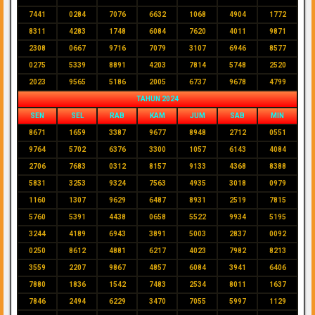
7441
0284
7076
6632
1068
4904
1772
8311
4283
1748
6084
7620
4011
9871
2308
0667
9716
7079
3107
6946
8577
0275
5339
8891
4203
7814
5748
2520
2023
9565
5186
2005
6737
9678
4799
TAHUN 2024
SEN
SEL
RAB
KAM
JUM
SAB
MIN
8671
1659
3387
9677
8948
2712
0551
9764
5702
6376
3300
1057
6143
4084
2706
7683
0312
8157
9133
4368
8388
5831
3253
9324
7563
4935
3018
0979
1160
1307
9629
6487
8931
2519
7815
5760
5391
4438
0658
5522
9934
5195
3244
4189
6943
3891
5003
2837
0092
0250
8612
4881
6217
4023
7982
8213
3559
2207
9867
4857
6084
3941
6406
7880
1836
1542
7483
2534
8011
1637
7846
2494
6229
3470
7055
5997
1129