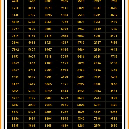
4268
1606
5885
2065
2593
7037
1208
1210
0081
0575
2611
6028
0643
4625
3130
6777
0096
5303
2513
0789
4652
4822
5383
0658
7740
0871
1755
2919
9797
9579
6808
6390
4967
3342
1395
7319
0139
0113
2358
6667
3205
8971
0896
6981
1721
4937
4719
2747
7455
7802
5877
3967
0166
9664
2326
9013
9953
5677
7319
5795
5416
6049
7715
5062
1024
9103
3177
2020
8696
5170
4067
0731
5790
5139
6794
0996
1418
1693
3377
6231
4173
5429
7395
2459
8477
1627
6066
1571
6224
5080
2866
6855
5395
0622
0844
4266
7984
4981
4927
2107
2989
6979
8509
2734
2808
6883
3256
9024
2646
5026
6221
2426
8523
5428
0308
0289
1528
4389
0258
8666
4959
8604
5596
4340
7580
9536
8585
3866
1163
4680
8261
2559
2030