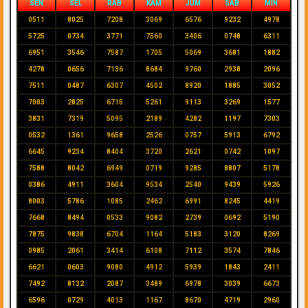
SEN
SEL
RAB
KAM
JUM
SAB
MIN
0511
8025
7208
3069
6576
9232
4978
5725
0734
3771
7560
3406
0748
6311
6951
3546
7587
1705
5069
3681
1882
4278
0656
7136
8684
9760
2938
2096
7511
0487
6307
4502
8920
1885
3052
7003
2825
6715
5261
9113
3269
1577
3831
7319
5095
2189
4282
1197
7303
0532
1361
9658
2526
0757
5913
6792
6645
9234
8404
3720
2621
0742
1097
7588
8042
6949
0719
9285
8807
5178
0386
4911
3604
9534
2540
9439
5926
8003
5786
1085
2462
6991
8245
4419
7668
8494
0533
9082
2739
0692
5190
7875
9838
6704
1164
5183
3120
8269
0985
2061
3414
6108
7112
3574
7846
6621
0603
9080
4912
5939
1843
2411
7492
8132
2087
3489
6978
3039
6673
6596
0729
4013
1167
8670
4719
2960