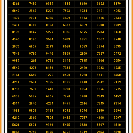
4361
7430
0954
1384
8690
9622
3879
6840
2367
5227
7303
9734
0421
4263
1479
2001
6755
3629
5543
9476
7434
2494
8310
0503
6937
4069
0508
1909
8173
3847
5277
0536
6375
2704
9460
4546
8396
3684
5433
0851
1367
8748
2070
6907
2393
8628
9053
3274
5635
7545
9780
9446
5968
2800
7627
0472
9987
1265
0791
3144
7595
1906
0059
6547
4278
8159
7934
2440
9083
1735
2161
5640
1272
0420
8268
3841
6950
4284
2604
9595
8302
0148
2542
7119
0733
7659
1410
3790
8954
0026
3275
6908
5087
6862
7970
5480
2849
6152
4514
2946
4234
9471
2616
7245
9314
1081
8805
3138
8092
9076
5850
3694
6212
2060
7526
0432
7757
4608
9297
5621
5801
9969
5495
0838
8507
1510
8064
9740
0195
6922
5019
2853
3598