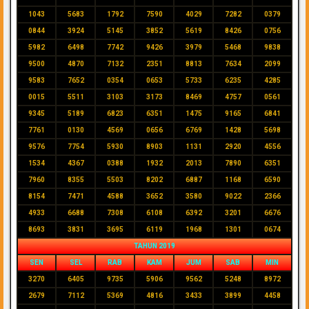
1043
5683
1792
7590
4029
7282
0379
0844
3924
5145
3852
5619
8426
0756
5982
6498
7742
9426
3979
5468
9838
9500
4870
7132
2351
8813
7634
2099
9583
7652
0354
0653
5733
6235
4285
0015
5511
3103
3173
8469
4757
0561
9345
5189
6823
6351
1475
9165
6841
7761
0130
4569
0656
6769
1428
5698
9576
7754
5930
8903
1131
2920
4556
1534
4367
0388
1932
2013
7890
6351
7960
8355
5503
8202
6887
1168
6590
8154
7471
4588
3652
3580
9022
2366
4933
6688
7308
6108
6392
3201
6676
8693
3831
3695
6119
1968
1301
0674
TAHUN 2019
SEN
SEL
RAB
KAM
JUM
SAB
MIN
3270
6405
9735
5906
9562
5248
8972
2679
7112
5369
4816
3433
3899
4458