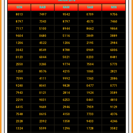
TAHUN 2018
SEN
RAB
KAM
SAB
MIN
8013
7497
9542
0709
9756
8797
7343
8797
4573
7460
7117
5100
8944
8662
9864
9604
0680
5116
3849
3889
1206
4522
1206
2195
2984
3042
8549
8788
0969
6006
0123
6044
5021
0233
8481
2550
3265
9774
7504
5773
1250
8576
4215
1065
2821
7599
4111
9992
1363
2086
9240
8041
9828
0477
0771
7943
0121
2814
1924
3589
2219
9031
6253
0461
4810
6415
9669
2946
7959
9129
7548
0615
4150
7733
4376
2328
2392
1358
9433
4246
1324
5599
1296
1728
3582