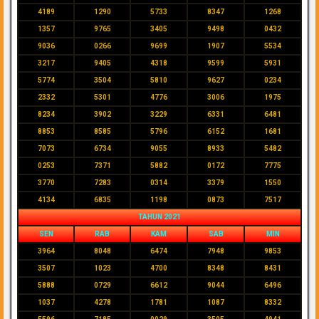
4189
1290
5733
8347
1268
1357
9765
3405
9498
0432
9036
0266
9699
1907
5534
3217
9405
4318
9599
5931
5774
3504
5810
9627
0234
2332
5301
4776
3006
1975
8234
3902
3229
6331
6481
8853
8585
5796
6152
1681
7073
6734
9055
8933
5482
0253
7371
5882
0172
7775
3770
7283
0314
3379
1550
4134
6835
1198
0873
7517
TAHUN 2021
SEN
RAB
KAM
SAB
MIN
3964
8048
6474
7948
9853
3507
1023
4700
8348
8431
5888
0729
6612
9044
6496
1037
4278
1781
1087
8332