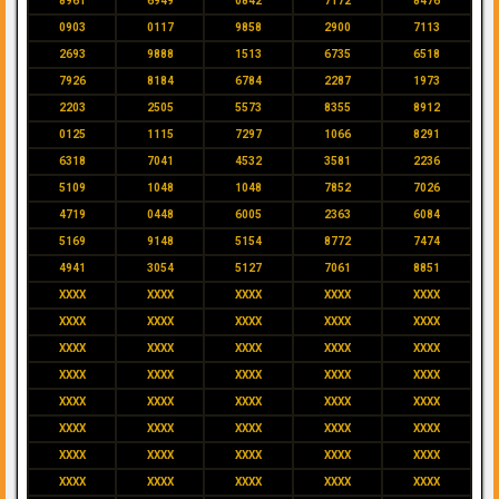
8961
6949
0842
7172
8476
0903
0117
9858
2900
7113
2693
9888
1513
6735
6518
7926
8184
6784
2287
1973
2203
2505
5573
8355
8912
0125
1115
7297
1066
8291
6318
7041
4532
3581
2236
5109
1048
1048
7852
7026
4719
0448
6005
2363
6084
5169
9148
5154
8772
7474
4941
3054
5127
7061
8851
XXXX
XXXX
XXXX
XXXX
XXXX
XXXX
XXXX
XXXX
XXXX
XXXX
XXXX
XXXX
XXXX
XXXX
XXXX
XXXX
XXXX
XXXX
XXXX
XXXX
XXXX
XXXX
XXXX
XXXX
XXXX
XXXX
XXXX
XXXX
XXXX
XXXX
XXXX
XXXX
XXXX
XXXX
XXXX
XXXX
XXXX
XXXX
XXXX
XXXX