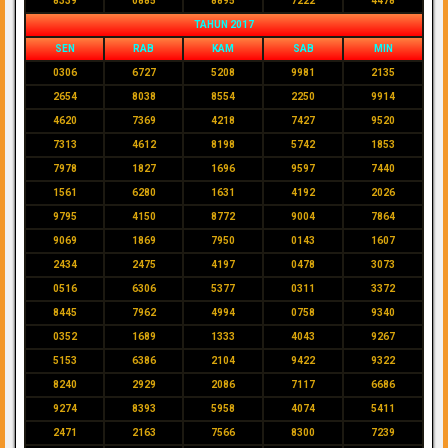
8339
0885
8895
7222
4478
TAHUN 2017
SEN
RAB
KAM
SAB
MIN
0306
6727
5208
9981
2135
2654
8038
8554
2250
9914
4620
7369
4218
7427
9520
7313
4612
8198
5742
1853
7978
1827
1696
9597
7440
1561
6280
1631
4192
2026
9795
4150
8772
9004
7864
9069
1869
7950
0143
1607
2434
2475
4197
0478
3073
0516
6306
5377
0311
3372
8445
7962
4994
0758
9340
0352
1689
1333
4043
9267
5153
6386
2104
9422
9322
8240
2929
2086
7117
6686
9274
8393
5958
4074
5411
2471
2163
7566
8300
7239