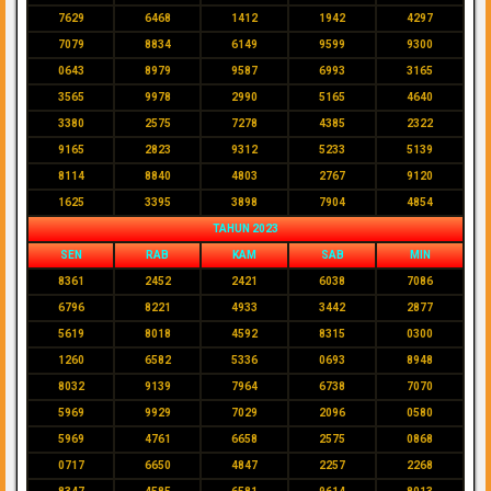
7629
6468
1412
1942
4297
7079
8834
6149
9599
9300
0643
8979
9587
6993
3165
3565
9978
2990
5165
4640
3380
2575
7278
4385
2322
9165
2823
9312
5233
5139
8114
8840
4803
2767
9120
1625
3395
3898
7904
4854
TAHUN 2023
SEN
RAB
KAM
SAB
MIN
8361
2452
2421
6038
7086
6796
8221
4933
3442
2877
5619
8018
4592
8315
0300
1260
6582
5336
0693
8948
8032
9139
7964
6738
7070
5969
9929
7029
2096
0580
5969
4761
6658
2575
0868
0717
6650
4847
2257
2268