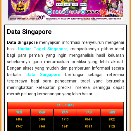
Data Singapore
Data Singapore
menyajikan informasi menyeluruh mengenai
hasil
Undian Togel Singapore
, menjadikannya pilihan ideal
bagi para pemain yang ingin menganalisis hasil keluaran
sebelumnya guna merumuskan prediksi yang lebih akurat.
Dengan akses yang mudah dan pembaruan informasi secara
berkala,
Data Singapore
berfungsi sebagai referensi
terpercaya bagi para penggemar togel yang berusaha
meningkatkan ketepatan prediksi mereka, sehingga dapat
meraih peluang kemenangan yang lebih besar.
TAHUN 2015
SEN
RAB
KAM
SAB
MIN
9409
0008
1713
8697
8823
9347
7869
1241
8084
8129