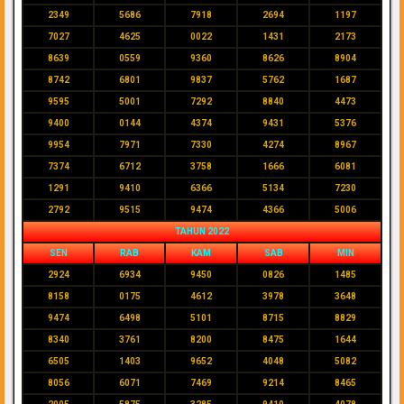
2349
5686
7918
2694
1197
7027
4625
0022
1431
2173
8639
0559
9360
8626
8904
8742
6801
9837
5762
1687
9595
5001
7292
8840
4473
9400
0144
4374
9431
5376
9954
7971
7330
4274
8967
7374
6712
3758
1666
6081
1291
9410
6366
5134
7230
2792
9515
9474
4366
5006
TAHUN 2022
SEN
RAB
KAM
SAB
MIN
2924
6934
9450
0826
1485
8158
0175
4612
3978
3648
9474
6498
5101
8715
8829
8340
3761
8200
8475
1644
6505
1403
9652
4048
5082
8056
6071
7469
9214
8465