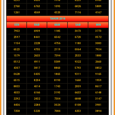
6293
8650
9998
8233
8965
2760
6763
1095
6826
5889
1261
4569
4320
7116
4167
TAHUN 2016
SEN
RAB
KAM
SAB
MIN
7953
6909
1185
3073
3773
2597
8441
6542
6720
0572
1154
2228
4756
1180
3083
6523
4755
2119
0064
7934
1579
2633
7394
2533
1880
0512
4911
5589
9322
2660
4307
3817
8860
5793
0852
0628
0435
1865
9311
9165
6515
8204
8190
1660
1959
8833
4014
1743
2059
8617
4033
6166
3195
6633
6148
2292
2432
7304
6848
3147
4456
2284
3024
0108
3981
7258
5220
7084
4253
3894