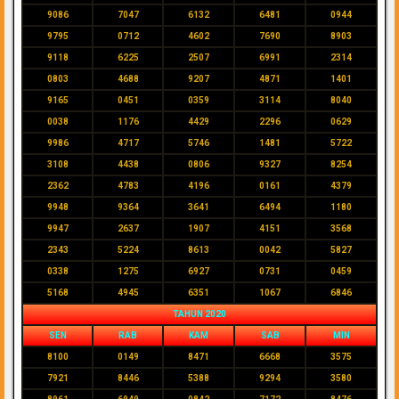
9086
7047
6132
6481
0944
9795
0712
4602
7690
8903
9118
6225
2507
6991
2314
0803
4688
9207
4871
1401
9165
0451
0359
3114
8040
0038
1176
4429
2296
0629
9986
4717
5746
1481
5722
3108
4438
0806
9327
8254
2362
4783
4196
0161
4379
9948
9364
3641
6494
1180
9947
2637
1907
4151
3568
2343
5224
8613
0042
5827
0338
1275
6927
0731
0459
5168
4945
6351
1067
6846
TAHUN 2020
SEN
RAB
KAM
SAB
MIN
8100
0149
8471
6668
3575
7921
8446
5388
9294
3580