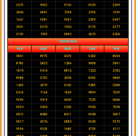
3273
9053
9130
5929
3239
2646
0841
7358
2700
1599
1621
9581
9301
3259
5497
2941
5374
1956
0175
6777
3135
7293
5892
2679
5256
TAHUN 2025
SEN
RAB
KAM
SAB
MIN
3841
8975
6470
5263
8504
8785
5832
1286
9858
3891
1874
5416
8812
1222
2782
8988
0733
2038
8383
9800
1200
2079
0165
9285
3388
0210
7164
1829
9899
7539
9090
3419
6630
7325
6666
5034
5404
3220
5946
7538
0815
8680
8411
0948
4657
9017
6376
0882
5540
9373
9596
9325
1685
4720
4111