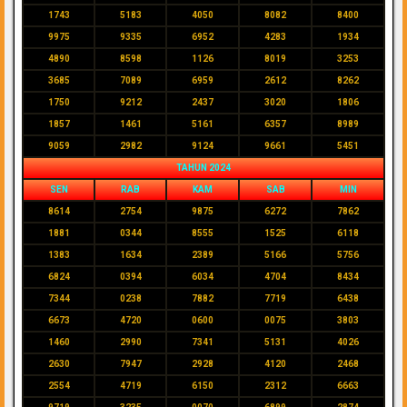
1743
5183
4050
8082
8400
9975
9335
6952
4283
1934
4890
8598
1126
8019
3253
3685
7089
6959
2612
8262
1750
9212
2437
3020
1806
1857
1461
5161
6357
8989
9059
2982
9124
9661
5451
TAHUN 2024
SEN
RAB
KAM
SAB
MIN
8614
2754
9875
6272
7862
1881
0344
8555
1525
6118
1383
1634
2389
5166
5756
6824
0394
6034
4704
8434
7344
0238
7882
7719
6438
6673
4720
0600
0075
3803
1460
2990
7341
5131
4026
2630
7947
2928
4120
2468
2554
4719
6150
2312
6663