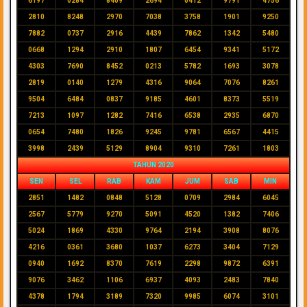
6197
0284
8409
2694
0412
9791
4756
2810
8248
2970
7038
3758
1901
9250
7882
0737
2916
4439
7862
1342
5480
0668
1294
2910
1807
6454
9341
5172
4303
7690
8452
0213
5782
1693
3078
2819
0140
1279
4316
9064
7076
8261
9504
6484
0837
9185
4601
8373
5519
7213
1097
1282
7416
6538
2935
6870
0654
7480
1826
9245
9781
6567
4415
3998
2439
5129
8904
9310
7261
1803
TAHUN 2020
SEN
SEL
RAB
KAM
JUM
SAB
MIN
2851
1482
0848
5128
0709
2984
6045
2567
5779
9270
5091
4520
1382
7406
5024
1869
4330
9764
2194
3908
8076
4216
0361
3680
1037
6273
3404
7129
0940
1692
8370
7619
2298
9872
6391
9076
3462
1106
6937
4093
2483
7840
4378
1794
3189
7320
9985
6074
3101