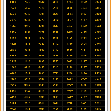
8183
7936
9132
9818
4784
1852
5074
7538
6865
7529
5916
9085
5424
5386
6630
9745
2701
9690
5084
6003
7828
3072
0743
8775
2812
6027
4187
2309
1266
0485
4708
0647
2463
8472
3623
8692
4129
9108
6048
5296
2756
0865
5489
8341
1680
5038
9128
1954
2109
4823
1536
9040
8112
4759
0524
7845
2430
8948
1560
0157
8869
4311
3698
0856
0384
7864
4893
1760
9040
8765
3122
1196
2695
9567
0683
1987
6215
1606
0846
6423
7312
3179
8327
5503
6804
1588
4682
0752
9240
1826
9423
2706
8334
3056
4120
7692
XXXX
4947
7217
3882
9043
7908
8272
2080
9923
0435
9342
0710
1806
6292
7953
2617
4159
6782
7738
0893
5412
4107
1328
5584
7616
0167
3647
8210
0429
6791
2643
1804
7139
6151
2893
1135
9075