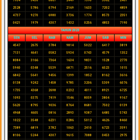
7954
5430
0867
2449
7590
3562
2467
2528
5786
0794
2169
1633
7202
4859
4737
9270
6980
3736
1774
8573
2351
0421
1979
4307
1432
0256
4853
7190
TAHUN 2023
SEN
SEL
RAB
KAM
JUM
SAB
MIN
4547
2675
3784
9814
5022
6417
3819
7131
4641
0582
5934
0743
4579
1352
8084
3166
7364
1634
9831
1528
2770
5940
0348
5539
6871
2516
6523
1015
6842
5641
9456
1399
1852
8162
3616
0138
9242
1458
9785
3206
5309
6076
1735
4368
2698
0232
4011
8921
6725
1093
0375
7419
1546
8059
3804
9167
5620
8795
9036
8764
8681
7502
0139
4968
4605
0816
2893
9387
6485
5743
1022
3548
6231
0286
5012
4626
8460
7389
6819
3782
1063
2410
6723
3591
8106
5244
4307
9615
7088
0453
2975