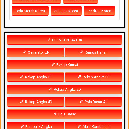
Bola Merah Korea
Statistik Korea
Prediksi Korea
BBFS GENERATOR
Generator LN
Rumus Harian
Rekap Kumat
Rekap Angka CT
Rekap Angka 3D
Rekap Angka 2D
Rekap Angka 4D
Pola Dasar All
Pola Dasar
Pembalik Angka
Multi Kombinasi