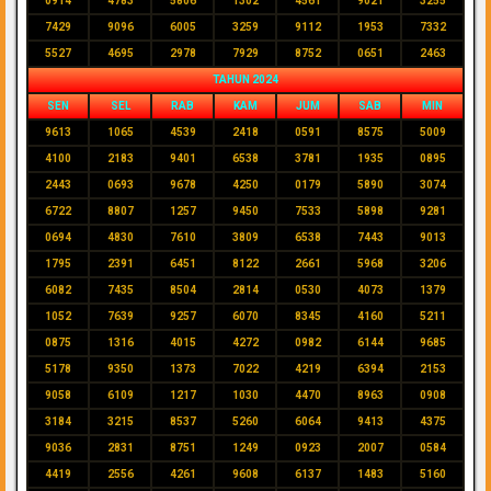
0914
4783
5806
1302
4561
9021
3255
7429
9096
6005
3259
9112
1953
7332
5527
4695
2978
7929
8752
0651
2463
TAHUN 2024
SEN
SEL
RAB
KAM
JUM
SAB
MIN
9613
1065
4539
2418
0591
8575
5009
4100
2183
9401
6538
3781
1935
0895
2443
0693
9678
4250
0179
5890
3074
6722
8807
1257
9450
7533
5898
9281
0694
4830
7610
3809
6538
7443
9013
1795
2391
6451
8122
2661
5968
3206
6082
7435
8504
2814
0530
4073
1379
1052
7639
9257
6070
8345
4160
5211
0875
1316
4015
4272
0982
6144
9685
5178
9350
1373
7022
4219
6394
2153
9058
6109
1217
1030
4470
8963
0908
3184
3215
8537
5260
6064
9413
4375
9036
2831
8751
1249
0923
2007
0584
4419
2556
4261
9608
6137
1483
5160