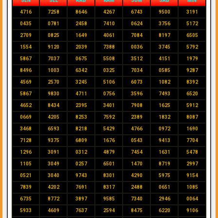
SEN
SEL
RAB
KAM
JUM
SAB
MIN
4716
7258
8646
4267
6743
9500
3191
0435
0781
2458
7410
0624
3756
5172
2709
0825
1649
4061
7084
8197
6505
1554
9120
2039
7388
0036
3745
5792
5867
7037
0675
5508
3512
4151
1979
8496
1003
6342
0325
7034
0585
9287
4569
2570
3245
5106
6073
1082
8392
5867
9830
4711
0756
3596
7493
6520
4652
8434
2395
3401
7908
1625
5912
0669
4205
8253
7592
2389
1832
8087
3468
6593
8218
5429
4766
0972
1690
7128
9375
6809
1676
0543
9413
7704
1296
3091
0312
4879
7454
1631
5478
1105
3049
0257
6501
1470
8719
2997
0521
3040
9743
8301
4290
5975
9154
7839
4202
7691
8317
2488
0651
1085
6735
8772
3897
9585
7340
2946
0064
5933
4609
7637
2594
8475
6220
9106