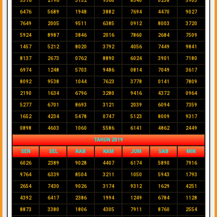
5316
2796
3152
9560
8540
0258
5903
6476
5689
1948
3882
7694
4470
9027
7649
2005
9511
6385
0912
8003
3720
5924
8987
3846
2016
7860
2684
7509
1457
5212
8020
3792
4056
7449
9841
8137
2673
0762
8890
6024
3901
7180
6974
1248
5703
9486
0814
7049
3617
8092
9538
1044
7623
3778
0141
7809
2190
1634
6796
3280
9416
4372
0964
5277
6701
8693
3121
2039
6094
7359
1652
4234
5478
0747
5123
8009
9317
0898
4603
1060
5586
6141
4862
2449
TAHUN 2019
SEN
SEL
RAB
KAM
JUM
SAB
MIN
6026
2389
9028
4407
6174
5890
7916
9764
6339
8504
3211
1050
5943
1793
2654
7430
9026
3174
9312
1629
4251
4392
6417
2386
1994
1249
6784
1128
8873
3380
1806
4305
7911
8760
2554