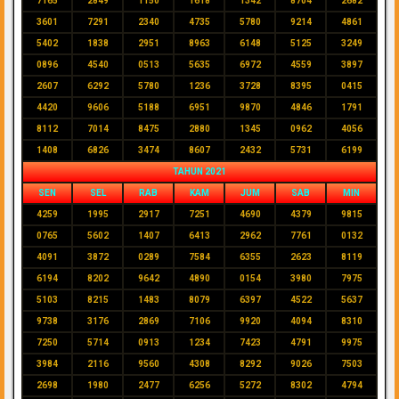
7165
2849
1150
1618
1342
8704
2682
3601
7291
2340
4735
5780
9214
4861
5402
1838
2951
8963
6148
5125
3249
0896
4540
0513
5635
6972
4559
3897
2607
6292
5780
1236
3728
8395
0415
4420
9606
5188
6951
9870
4846
1791
8112
7014
8475
2880
1345
0962
4056
1408
6826
3474
8607
2432
5731
6199
TAHUN 2021
SEN
SEL
RAB
KAM
JUM
SAB
MIN
4259
1995
2917
7251
4690
4379
9815
0765
5602
1407
6413
2962
7761
0132
4091
3872
0289
7584
6355
2623
8119
6194
8202
9642
4890
0154
3980
7975
5103
8215
1483
8079
6397
4522
5637
9738
3176
2869
7106
9920
4094
8310
7250
5714
0913
1234
7423
4791
9975
3984
2116
9560
4308
8292
9026
7503
2698
1980
2477
6256
5272
8302
4794