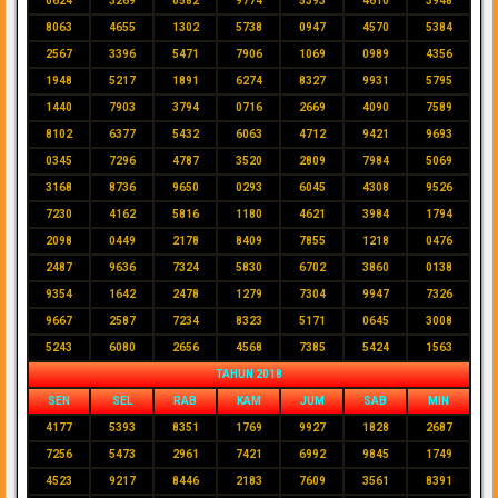
0624
3269
0582
9774
5393
4610
3948
8063
4655
1302
5738
0947
4570
5384
2567
3396
5471
7906
1069
0989
4356
1948
5217
1891
6274
8327
9931
5795
1440
7903
3794
0716
2669
4090
7589
8102
6377
5432
6063
4712
9421
9693
0345
7296
4787
3520
2809
7984
5069
3168
8736
9650
0293
6045
4308
9526
7230
4162
5816
1180
4621
3984
1794
2098
0449
2178
8409
7855
1218
0476
2487
9636
7324
5830
6702
3860
0138
9354
1642
2478
1279
7304
9947
7326
9667
2587
7234
8323
5171
0645
3008
5243
6080
2656
4568
7385
5424
1563
TAHUN 2018
SEN
SEL
RAB
KAM
JUM
SAB
MIN
4177
5393
8351
1769
9927
1828
2687
7256
5473
2961
7421
6992
9845
1749
4523
9217
8446
2183
7609
3561
8391