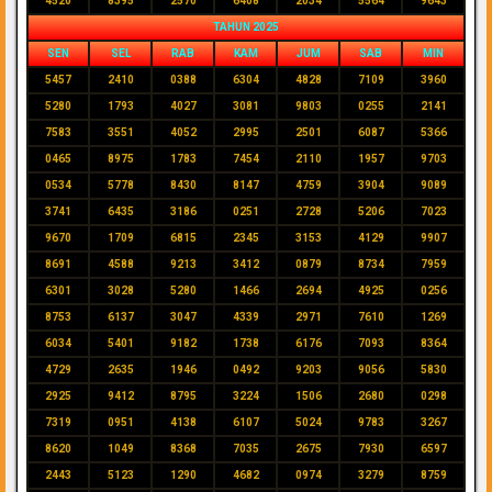
4520
8395
2570
6408
2034
5564
9643
TAHUN 2025
SEN
SEL
RAB
KAM
JUM
SAB
MIN
5457
2410
0388
6304
4828
7109
3960
5280
1793
4027
3081
9803
0255
2141
7583
3551
4052
2995
2501
6087
5366
0465
8975
1783
7454
2110
1957
9703
0534
5778
8430
8147
4759
3904
9089
3741
6435
3186
0251
2728
5206
7023
9670
1709
6815
2345
3153
4129
9907
8691
4588
9213
3412
0879
8734
7959
6301
3028
5280
1466
2694
4925
0256
8753
6137
3047
4339
2971
7610
1269
6034
5401
9182
1738
6176
7093
8364
4729
2635
1946
0492
9203
9056
5830
2925
9412
8795
3224
1506
2680
0298
7319
0951
4138
6107
5024
9783
3267
8620
1049
8368
7035
2675
7930
6597
2443
5123
1290
4682
0974
3279
8759