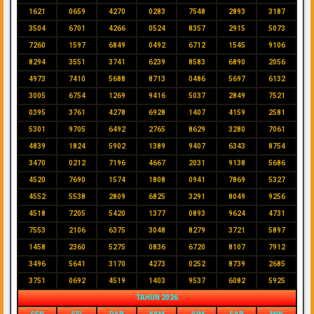
1621
0659
4270
0283
7548
2893
3187
3504
6701
4266
0524
8357
2915
5073
7260
1597
6849
0492
6712
1545
9106
8294
3551
3741
6239
8583
6890
2056
4973
7410
5688
8713
0486
5697
6132
3005
6754
1269
9416
5037
2849
7521
0395
3761
4278
6928
1407
4159
2581
5301
9705
6492
2765
8629
3280
7061
4839
1824
5902
1389
9407
6343
8754
3470
0212
7196
4667
2031
9138
5686
4520
7690
1574
1808
0941
7869
5327
4552
5538
2809
6825
3291
8049
9256
4518
7205
5420
1377
0893
9624
4731
7553
2106
6375
3048
8279
3721
5897
1458
2360
5275
0836
6720
8107
7912
3496
5641
3170
4273
0252
8739
2685
3751
0692
4519
1403
9537
6082
5925
TAHUN 2026