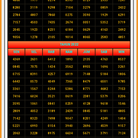
4860
1977
0274
8393
6729
2953
7247
8280
3119
9298
7104
3279
0859
2432
2784
4807
7860
0275
3590
1929
6291
7157
4503
7435
2674
0051
5352
3719
2045
1923
8231
6184
0629
4163
2492
9056
1278
2105
9014
8065
2583
4851
TAHUN 2022
SEN
SEL
RAB
KAM
JUM
SAB
MIN
4369
2631
6412
1893
2135
4763
8537
0845
7075
1434
3562
8955
1696
3261
0715
8391
4257
6919
7148
5184
1806
6443
0573
4049
7365
8479
6501
9785
3361
1567
0244
5386
8771
4682
7153
7416
6024
3521
0619
2381
5379
0206
3595
1061
0841
0259
4128
9618
1546
2809
4052
3189
2439
0845
5181
4805
7142
8323
7498
9047
8201
4249
1404
5221
6993
0154
3940
2696
4539
9157
2063
3228
8975
6634
5671
3791
7124