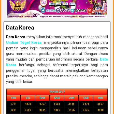
Data Korea
Data Korea
menyajikan informasi menyeluruh mengenai hasil
Undian Togel Korea
, menjadikannya pilihan ideal bagi para
pemain yang ingin menganalisis hasil keluaran sebelumnya
guna merumuskan prediksi yang lebih akurat. Dengan akses
yang mudah dan pembaruan informasi secara berkala,
Data
Korea
berfungsi sebagai referensi terpercaya bagi para
penggemar togel yang berusaha meningkatkan ketepatan
prediksi mereka, sehingga dapat meraih peluang kemenangan
yang lebih besar.
TAHUN 2017
SEN
SEL
RAB
KAM
JUM
SAB
MIN
2771
4873
0757
8203
3945
0474
3867
1091
5287
8509
9002
7926
5732
8598