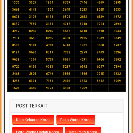
1370
3527
1864
0769
7446
4509
0895
3668
6143
1504
3645
5283
8265
9033
8601
3106
8198
0524
2652
6539
1672
8357
7589
3134
4017
5918
9724
2394
4287
8260
0245
5437
6110
1890
3034
7951
3686
8235
4068
2105
1539
0349
8593
9324
4783
6540
5702
3368
1207
0194
9680
8519
7032
2879
8403
0336
9658
1367
5735
0651
4291
6966
3502
8720
0136
9083
5217
6592
6247
7394
2468
2805
6749
3856
1566
0745
9632
4238
6391
7981
2156
0543
8642
5069
1623
3485
9024
4308
9759
POST TERKAIT
Data Keluaran Korea
Paito Warna Korea
Paito Warna Harian Korea
Data Paito Korea