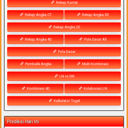
Rekap Kumat
Rekap Angka CT
Rekap Angka 3D
Rekap Angka 2D
Rekap Angka 4D
Pola Dasar All
Pola Dasar
Pembalik Angka
Multi Kombinasi
LN vs DN
Kombinasi 4D
Kolaborasi LN
Kalkulator Togel
Prediksi Hari Ini