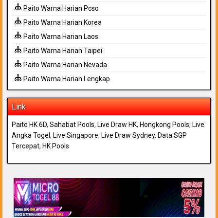
Paito Warna Harian Pcso
Paito Warna Harian Korea
Paito Warna Harian Laos
Paito Warna Harian Taipei
Paito Warna Harian Nevada
Paito Warna Harian Lengkap
Link
Paito HK 6D
,
Sahabat Pools
,
Live Draw HK
,
Hongkong Pools
,
Live
Angka Togel
,
Live Singapore
,
Live Draw Sydney
,
Data SGP
Tercepat
,
HK Pools