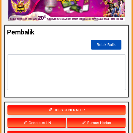
Pembalik
Bersihkan
Seleksi
Bolak-Balik
BBFS GENERATOR
Generator LN
Rumus Harian